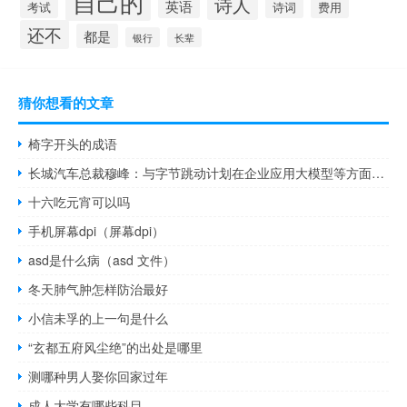
自己的
诗人
英语
诗词
考试
费用
还不
都是
银行
长辈
猜你想看的文章
椅字开头的成语
长城汽车总裁穆峰：与字节跳动计划在企业应用大模型等方面开展合作
十六吃元宵可以吗
手机屏幕dpi（屏幕dpi）
asd是什么病（asd 文件）
冬天肺气肿怎样防治最好
小信未孚的上一句是什么
“玄都五府风尘绝”的出处是哪里
测哪种男人娶你回家过年
成人大学有哪些科目