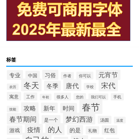
标签
元宵节
习俗
专业
中国
你可以
作者
冬天
宋代
唐代
冬季
学校
农历
寓意
工作
很多人
您的
手机
我们可以
年初
春节
攻略
新年
时间
技能
梦幻西游
春节期间
是一个
汤圆
温度
的人
疫情
的是
游戏
红包
礼物