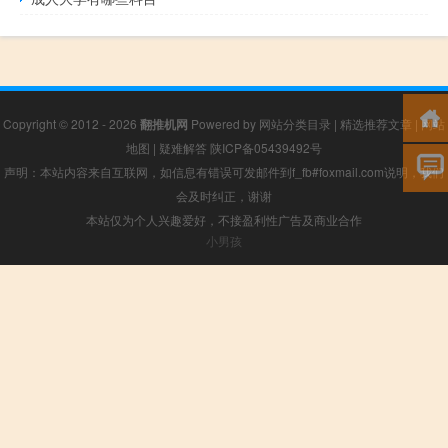
Copyright © 2012 - 2026
翻推机网
Powered by
网站分类目录
|
精选推荐文章
|
网站
地图
|
疑难解答
陕ICP备05439492号
声明：本站内容来自互联网，如信息有错误可发邮件到f_fb#foxmail.com说明，我们
会及时纠正，谢谢
本站仅为个人兴趣爱好，不接盈利性广告及商业合作
小男孩