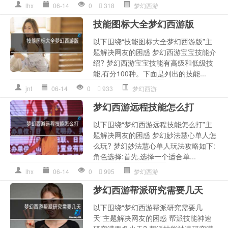
lhx
06-14
0
318
梦幻西游
技能图标大全梦幻西游版
以下围绕“技能图标大全梦幻西游版”主
题解决网友的困惑 梦幻西游宝宝技能介
绍? 梦幻西游宝宝技能有高级和低级技
能,有分100种。下面是列出的技能...
jnt
06-14
0
933
梦幻西游
梦幻西游远程技能怎么打
以下围绕“梦幻西游远程技能怎么打”主
题解决网友的困惑 梦幻妙法慧心单人怎
么玩? 梦幻妙法慧心单人玩法攻略如下:
角色选择:首先,选择一个适合单...
lhx
06-14
0
995
梦幻西游
梦幻西游帮派研究需要几天
以下围绕“梦幻西游帮派研究需要几
天”主题解决网友的困惑 帮派技能神速