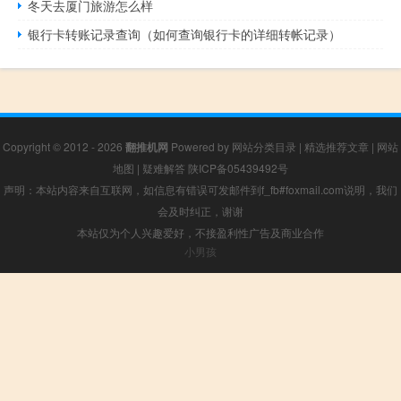
冬天去厦门旅游怎么样
银行卡转账记录查询（如何查询银行卡的详细转帐记录）
Copyright © 2012 - 2026
翻推机网
Powered by
网站分类目录
|
精选推荐文章
|
网站
地图
|
疑难解答
陕ICP备05439492号
声明：本站内容来自互联网，如信息有错误可发邮件到f_fb#foxmail.com说明，我们
会及时纠正，谢谢
本站仅为个人兴趣爱好，不接盈利性广告及商业合作
小男孩