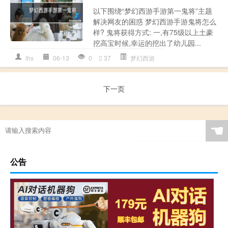
以下围绕“梦幻西游手游第一鬼将”主题
解决网友的困惑 梦幻西游手游鬼将怎么
样? 鬼将获得方式: 一,有75级以上土豪
挖高宝时候,幸运的挖出了幼儿园...
lhx
06-13
0
37
梦幻西游
下一页
☚
公告