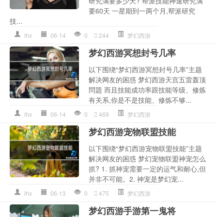
研究满要多少天? 帮派技能神速研究满
要60天 一星期到一两个月,帮派研究
技...
lhx
06-14
0
244
梦幻西游
梦幻西游冥想封号几率
以下围绕“梦幻西游冥想封号几率”主题
解决网友的困惑 梦幻西游天宫五雷轰顶
問題 而且技能成功率跟技能等级、修炼
有关系,你是不是技能、修炼不够...
lhx
06-14
0
469
梦幻西游
梦幻西游宠物联盟技能
以下围绕“梦幻西游宠物联盟技能”主题
解决网友的困惑 梦幻宠物联盟神宠怎么
抓? 1. 抓神宠需要一定的运气和耐心,但
并非不可能。2. 神宠是梦幻宠...
lhx
06-13
0
475
梦幻西游
梦幻西游手游第一鬼将