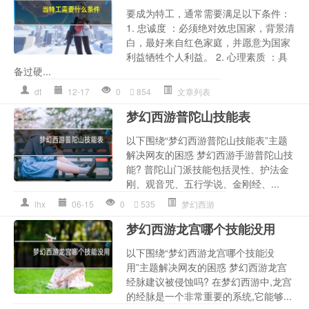
要成为特工，通常需要满足以下条件：
1. 忠诚度 ：必须绝对效忠国家，背景清
白，最好来自红色家庭，并愿意为国家
利益牺牲个人利益。 2. 心理素质 ：具
备过硬...
dt
12-17
0
854
文章列表
梦幻西游普陀山技能表
以下围绕“梦幻西游普陀山技能表”主题
解决网友的困惑 梦幻西游手游普陀山技
能? 普陀山门派技能包括灵性、护法金
刚、观音咒、五行学说、金刚经、...
lhx
06-15
0
535
梦幻西游
梦幻西游龙宫哪个技能没用
以下围绕“梦幻西游龙宫哪个技能没
用”主题解决网友的困惑 梦幻西游龙宫
经脉建议被侵蚀吗? 在梦幻西游中,龙宫
的经脉是一个非常重要的系统,它能够...