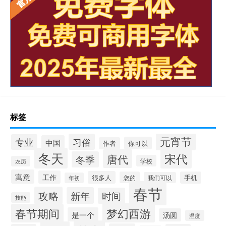
标签
元宵节
习俗
专业
中国
你可以
作者
冬天
宋代
唐代
冬季
学校
农历
寓意
工作
很多人
您的
手机
我们可以
年初
春节
攻略
新年
时间
技能
梦幻西游
春节期间
是一个
汤圆
温度