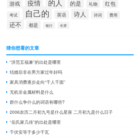
的人
疫情
的是
游戏
红包
礼物
自己的
诗人
英语
诗词
考试
费用
还不
都是
银行
长辈
猜你想看的文章
“洪范五福兼”的出处是哪里
结婚后非在男方家过年好吗
家具消费逐步走向“千人千面”
无机非金属材料是什么
群什么争什么的词语有哪些?
2006农历二月初九号是什么星座 二月初九是什么日子
“岳氏家几传”的出处是哪里
千伏安等于多少千瓦