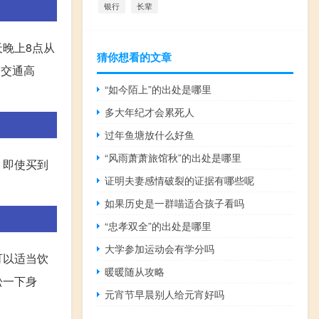
银行
长辈
晚上8点从
猜你想看的文章
的交通高
“如今陌上”的出处是哪里
多大年纪才会累死人
过年鱼塘放什么好鱼
“风雨萧萧旅馆秋”的出处是哪里
，即使买到
证明夫妻感情破裂的证据有哪些呢
如果历史是一群喵适合孩子看吗
“忠孝双全”的出处是哪里
大学参加运动会有学分吗
可以适当饮
暖暖随从攻略
松一下身
元宵节早晨别人给元宵好吗