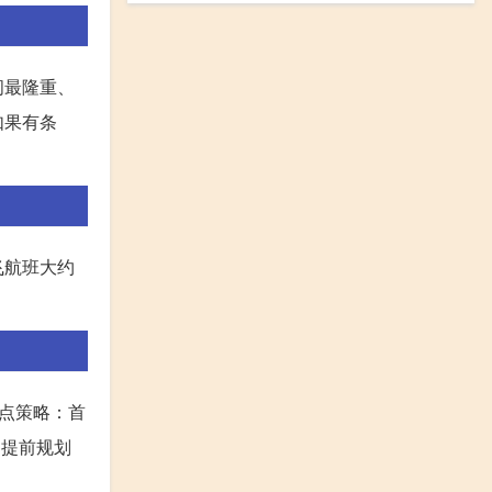
间最隆重、
如果有条
飞航班大约
几点策略：首
，提前规划