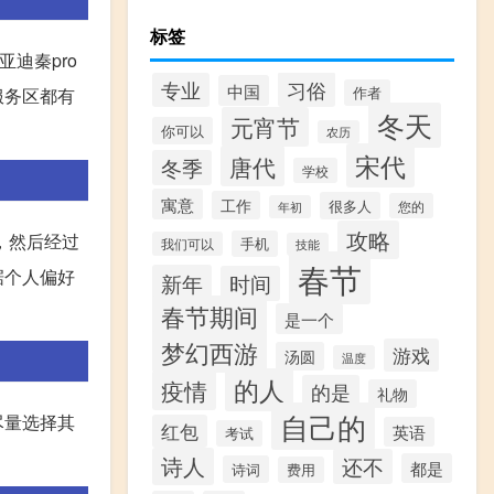
标签
迪秦pro
习俗
专业
中国
服务区都有
作者
冬天
元宵节
你可以
农历
宋代
唐代
冬季
学校
寓意
工作
很多人
您的
年初
攻略
，然后经过
手机
我们可以
技能
春节
据个人偏好
新年
时间
春节期间
是一个
梦幻西游
游戏
汤圆
温度
的人
疫情
的是
礼物
自己的
尽量选择其
红包
英语
考试
诗人
还不
都是
诗词
费用