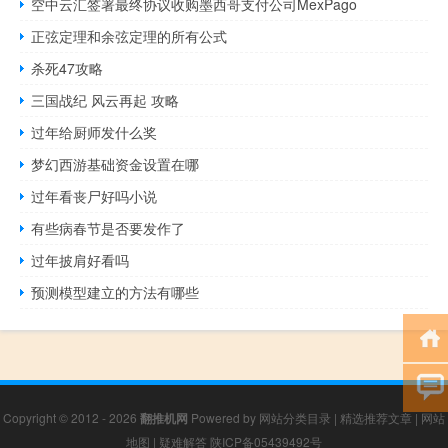
空中云汇签署最终协议收购墨西哥支付公司MexPago
正弦定理和余弦定理的所有公式
杀死47攻略
三国战纪 风云再起 攻略
过年给厨师发什么奖
梦幻西游基础资金设置在哪
过年看丧尸好吗小说
有些病春节是否要发作了
过年披肩好看吗
预测模型建立的方法有哪些
Copyright © 2012 - 2026
翻推机网
Powered by
网站分类目录
|
精选推荐文章
|
网站
地图
|
疑难解答
陕ICP备05439492号