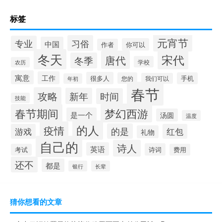
标签
元宵节
习俗
专业
中国
你可以
作者
冬天
宋代
唐代
冬季
学校
农历
寓意
工作
很多人
您的
手机
我们可以
年初
春节
攻略
新年
时间
技能
梦幻西游
春节期间
是一个
汤圆
温度
的人
疫情
的是
游戏
红包
礼物
自己的
诗人
英语
诗词
考试
费用
还不
都是
银行
长辈
猜你想看的文章