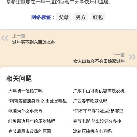
是希望能够在一年一度的盛会中分享快乐和温暖。
网络标签：
父母
男方
红包
上一篇
过年买不到东西怎么办
下一篇
女人出轨会不会回娘家过年
相关问题
大年初一催婚了吗
广东中山可提供容声洗衣机维修服务地址在哪
“耦耕若便遗身老”的出处是哪里
广西春节吃荔枝吗
电脑为什么冬天热
“门有车马客”的出处是哪里
蚌埠那边拜年给压岁钱吗
春节电影 熊出没评分多少
春节后股市震荡的原因
冰箱压缩机有电容吗