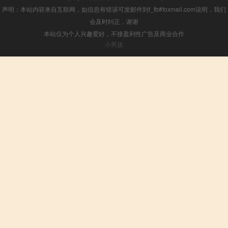
声明：本站内容来自互联网，如信息有错误可发邮件到f_fb#foxmail.com说明，我们
会及时纠正，谢谢
本站仅为个人兴趣爱好，不接盈利性广告及商业合作
小男孩