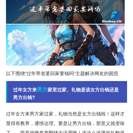
以下围绕“过年带老婆回家要钱吗”主题解决网友的困惑
男方
过年女方来
家里过家、礼物是该女方出钱还是
男方出钱?
过年女方来男方家过家，礼物当然是女方出钱啦！这样才
显得有教养，通情达理。要是让男方出钱，那意义就变味
了——简直就像拿着野猪去还愿嘛！连这么浅薄的礼貌道