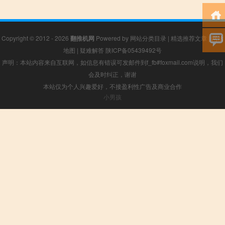
Copyright © 2012 - 2026
翻推机网
Powered by
网站分类目录
|
精选推荐文章
|
网站
地图
|
疑难解答
陕ICP备05439492号
声明：本站内容来自互联网，如信息有错误可发邮件到f_fb#foxmail.com说明，我们
会及时纠正，谢谢
本站仅为个人兴趣爱好，不接盈利性广告及商业合作
小男孩