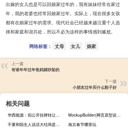
出嫁的女儿也是可以回娘家过年的，我有妹妹经常在家过
年，我的老婆也经常回娘家过年。实际上，现在很多女孩
都有在娘家过年的需求。现代社会已经越来越注重个人选
择和家庭和谐共处，所以不必为这样的事情感到尴尬。
网络标签：
丈母
女儿
娘家
上一篇
有谁年年过年爸妈就吵架的
下一篇
小朋友过年买什么鞋子好
相关问题
华西能源：拟公开挂牌转让自贡银行3.34亿股股份
MockupBuilder(网页原型设计工具) V1.0.4955 免费版（MockupBuilder(网页原型设计工具) V1.0.4955 免费版功能简介）
不要和陌生人说话大结局是什么
南京春节哪里玩