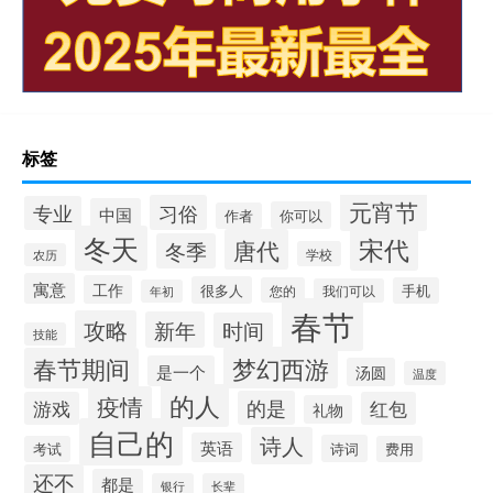
标签
元宵节
习俗
专业
中国
你可以
作者
冬天
宋代
唐代
冬季
学校
农历
寓意
工作
很多人
您的
手机
我们可以
年初
春节
攻略
新年
时间
技能
梦幻西游
春节期间
是一个
汤圆
温度
的人
疫情
的是
游戏
红包
礼物
自己的
诗人
英语
诗词
考试
费用
还不
都是
银行
长辈