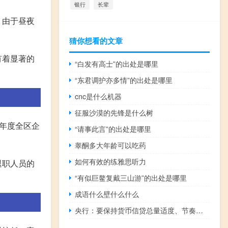
银行
长辈
，由于昼夜
猜你想看的文章
有着显著的
“白发有高士”的出处是哪里
“东君调护亦多情”的出处是哪里
cnc是什么机器
征服沙漠的先锋是什么树
4年度全区企
“请事此言”的出处是哪里
睾酮多大年龄可以吃药
如何有效的练雅思听力
退职人员的
“有似巨鳌复戴三山游”的出处是哪里
成语什么壁什么什么
央行：要保持货币信贷总量适度、节奏平稳