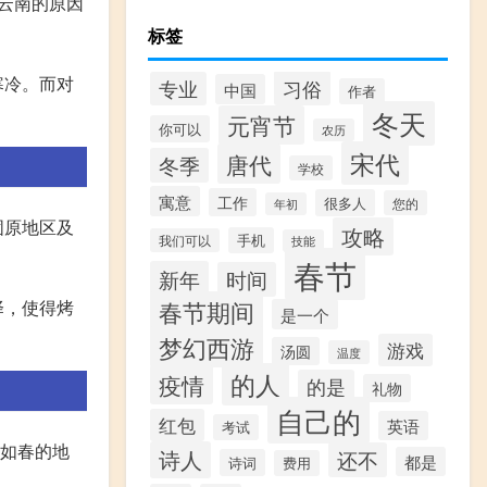
来云南的原因
标签
寒冷。而对
习俗
专业
中国
作者
冬天
元宵节
你可以
农历
宋代
唐代
冬季
学校
寓意
工作
很多人
您的
年初
固原地区及
攻略
手机
我们可以
技能
春节
新年
时间
择，使得烤
春节期间
是一个
梦幻西游
游戏
汤圆
温度
的人
疫情
的是
礼物
自己的
红包
英语
考试
季如春的地
诗人
还不
都是
诗词
费用