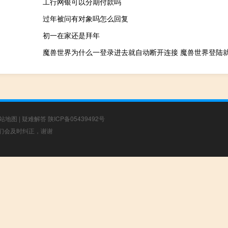
工行网银可以分期付款吗
过年被问有对象吗怎么回复
初一在家还是拜年
魔兽世界为什么一登录进去就自动断开连接 魔兽世界登陆
站地图
|
疑难解答
陕ICP备05439492号
，我们会及时纠正，谢谢