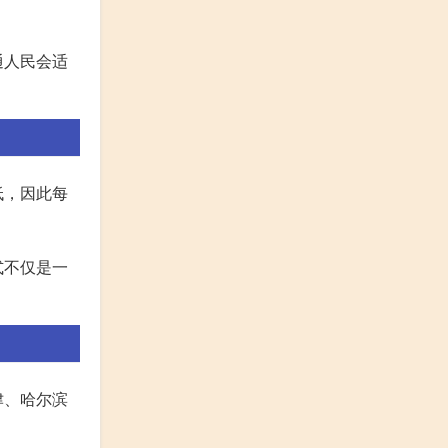
通人民会适
低，因此每
式不仅是一
津、哈尔滨