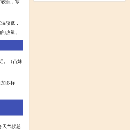
对较低，寒
气温较低，
内的热量。
附近。（苗妹
更加多样
冬天气候总