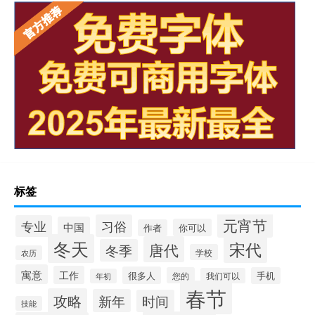
标签
元宵节
习俗
专业
中国
你可以
作者
冬天
宋代
唐代
冬季
学校
农历
寓意
工作
很多人
您的
手机
我们可以
年初
春节
攻略
新年
时间
技能