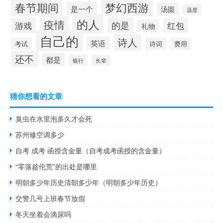
梦幻西游
春节期间
是一个
汤圆
温度
的人
疫情
的是
游戏
红包
礼物
自己的
诗人
英语
诗词
考试
费用
还不
都是
银行
长辈
猜你想看的文章
臭虫在水里泡多久才会死
苏州修空调多少
自考 成考 函授含金量（自考成考函授的含金量）
“零落趁伦荒”的出处是哪里
明朝多少年历史清朝多少年（明朝多少年历史）
交警几号上班春节放假
冬天坐着会滴尿吗