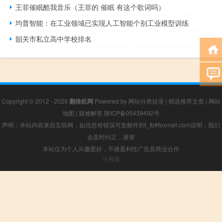
王菲催眠酷我音乐（王菲的 催眠 有这个歌词吗）
均普智能：在工业领域已实现人工智能个别工业模型训练
韶关市私立高中学校排名
Copyright © 2012 - 2026
翻推机网
Powered by
网站分类目录
|
精选推荐文章
|
网站
地图
|
疑难解答
陕ICP备05439492号
声明：本站内容来自互联网，如信息有错误可发邮件到f_fb#foxmail.com说明，我们
会及时纠正，谢谢
本站仅为个人兴趣爱好，不接盈利性广告及商业合作
小男孩