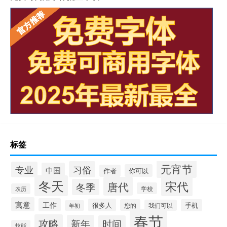
标签
元宵节
习俗
专业
中国
你可以
作者
冬天
宋代
唐代
冬季
学校
农历
寓意
工作
很多人
您的
手机
我们可以
年初
春节
攻略
新年
时间
技能