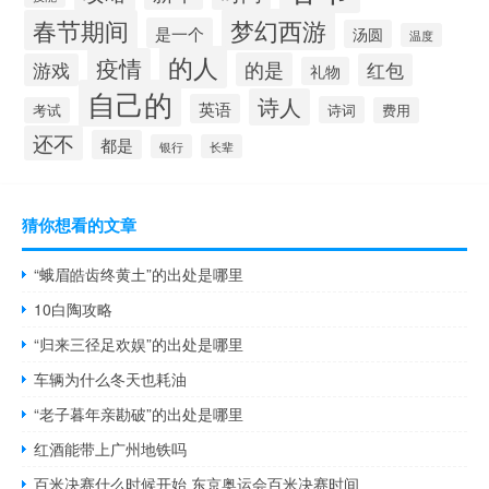
梦幻西游
春节期间
是一个
汤圆
温度
的人
疫情
的是
游戏
红包
礼物
自己的
诗人
英语
诗词
考试
费用
还不
都是
银行
长辈
猜你想看的文章
“蛾眉皓齿终黄土”的出处是哪里
10白陶攻略
“归来三径足欢娱”的出处是哪里
车辆为什么冬天也耗油
“老子暮年亲勘破”的出处是哪里
红酒能带上广州地铁吗
百米决赛什么时候开始 东京奥运会百米决赛时间