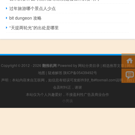
过年旅游哪个景点人少点
bit dungeon 攻略
“天提两轮光”的出处是哪里
Copyright © 2012 - 2026
翻推机网
Powered by
网站分类目录
|
精选推荐文章
|
网站
地图
|
疑难解答
陕ICP备05439492号
声明：本站内容来自互联网，如信息有错误可发邮件到f_fb#foxmail.com说明，我们
会及时纠正，谢谢
本站仅为个人兴趣爱好，不接盈利性广告及商业合作
小男孩