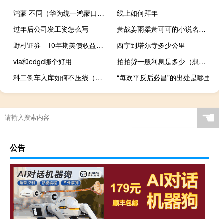
鸿蒙 不同（华为统一鸿蒙口径）
线上如何拜年
过年后公司发工资怎么写
萧战姜雨柔萧可可的小说名免费阅读全文免费阅读（萧战）
野村证券：10年期美债收益率可能会保持在5%以下
西宁到塔尔寺多少公里
via和edge哪个好用
拍拍贷一般利息是多少（想问一下拍拍贷的官网是多少还有他们的利息有多高）
科二倒车入库如何不压线（科目二倒车入库不压线技巧图解）
“每欢平反后必昌”的出处是哪里
☚
公告