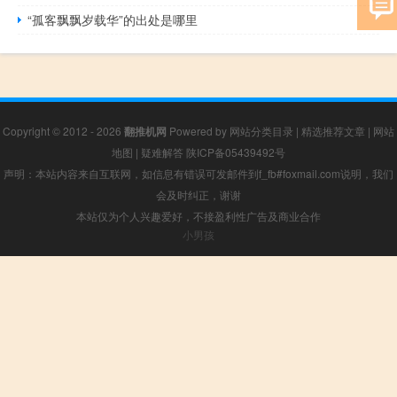
“孤客飘飘岁载华”的出处是哪里
Copyright © 2012 - 2026
翻推机网
Powered by
网站分类目录
|
精选推荐文章
|
网站
地图
|
疑难解答
陕ICP备05439492号
声明：本站内容来自互联网，如信息有错误可发邮件到f_fb#foxmail.com说明，我们
会及时纠正，谢谢
本站仅为个人兴趣爱好，不接盈利性广告及商业合作
小男孩