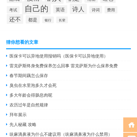
自己的
诗人
英语
诗词
考试
费用
还不
都是
银行
长辈
猜你想看的文章
医保卡可以异地使用报销吗（医保卡可以异地使用）
雷克萨斯终身免费保养怎么回事 雷克萨斯为什么保养免费
春节期间藕怎么保存
臭虫在水里泡多久才会死
多大年龄会得肠息肉呢
农历过年是自然规律
拜年展示
先人秘藏 攻略
呋麻滴鼻液为什么不建议用（呋麻滴鼻液为什么禁用）