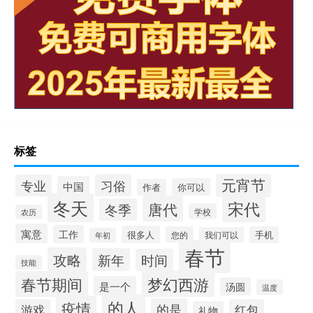
标签
元宵节
习俗
专业
中国
你可以
作者
冬天
宋代
唐代
冬季
学校
农历
寓意
工作
很多人
您的
手机
我们可以
年初
春节
攻略
新年
时间
技能
梦幻西游
春节期间
是一个
汤圆
温度
的人
疫情
的是
游戏
红包
礼物