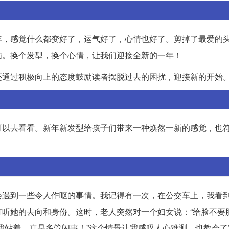
年，感觉什么都变好了，运气好了，心情也好了。剪掉了最爱的
恼。换个发型，换个心情，让我们迎接全新的一年！
还通过积极向上的态度鼓励读者摆脱过去的困扰，迎接新的开始
可以去看看。新年新发型给孩子们带来一种焕然一新的感觉，也
会遇到一些令人作呕的事情。我记得有一次，在公交车上，我看
听她的去向和身份。这时，老人突然对一个妇女说：“给脸不要脸
我站着，真是多管闲事！”这个情景让我感叹人心难测，也教会了