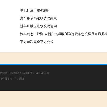
单机打鱼千炮4攻略
房车春节高速收费吗南京
过年可以去吃水饺吗请问
汽车动态：评测 全新广汽讴歌RDX这款车怎么样及东风风光
平方差和完全平方公式
站地图
|
疑难解答
陕ICP备05439492号
，我们会及时纠正，谢谢