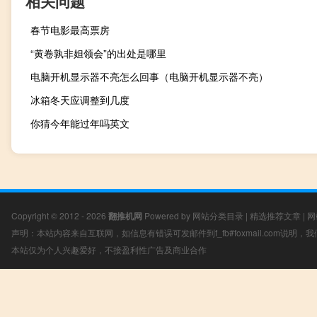
相关问题
春节电影最高票房
“黄卷孰非妲领会”的出处是哪里
电脑开机显示器不亮怎么回事（电脑开机显示器不亮）
冰箱冬天应调整到几度
你猜今年能过年吗英文
Copyright © 2012 - 2026
翻推机网
Powered by
网站分类目录
|
精选推荐文章
|
网
声明：本站内容来自互联网，如信息有错误可发邮件到f_fb#foxmail.com说明
本站仅为个人兴趣爱好，不接盈利性广告及商业合作