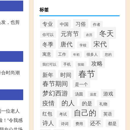
标签
头发，也剪
习俗
专业
中国
作者
冬天
元宵节
你可以
农历
宋代
唐代
。
冬季
学校
寓意
工作
很多人
您的
年初
攻略
手机
我们可以
技能
春节
符合时尚潮
新年
时间
春节期间
是一个
梦幻西游
游戏
汤圆
温度
的人
疫情
的是
礼物
自己的
到一位老人
红包
英语
考试
！”令我感
诗人
还不
都是
诗词
费用
我在公共场