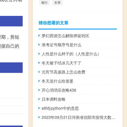
银行
长辈
猜你想看的文章
梦幻西游怎么解除师徒转区
时期，剪短
准考证号顺序号是什么
根据自己的
人性是什么样子的（人性是什么）
冬天被子结冰几天干了
元宵节高速路上怎么收费
冬天送什么给老婆
开心消消乐攻略436
。
日本调料攻略
elif在python中的意思
2023年09月21日河南省信阳市疫情大数据-今日/今天疫情全网搜索最新实时消息动态情况通知播报