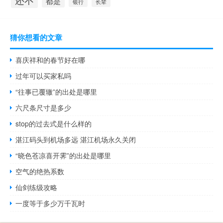
还不
都是
银行
长辈
猜你想看的文章
喜庆祥和的春节好在哪
过年可以买家私吗
“往事已覆辙”的出处是哪里
六尺条尺寸是多少
stop的过去式是什么样的
湛江码头到机场多远 湛江机场永久关闭
“晓色苍凉喜开霁”的出处是哪里
空气的绝热系数
仙剑练级攻略
一度等于多少万千瓦时