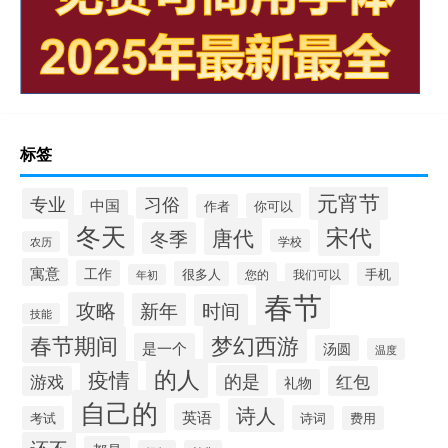
标签
元宵节
习俗
专业
中国
你可以
作者
冬天
宋代
唐代
冬季
学校
农历
寓意
工作
很多人
您的
手机
我们可以
年初
春节
攻略
新年
时间
技能
梦幻西游
春节期间
是一个
汤圆
温度
的人
疫情
的是
游戏
红包
礼物
自己的
诗人
英语
诗词
考试
费用