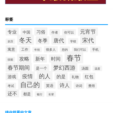
标签
元宵节
习俗
专业
中国
你可以
作者
冬天
宋代
唐代
冬季
学校
农历
寓意
工作
很多人
您的
手机
我们可以
年初
春节
攻略
新年
时间
技能
梦幻西游
春节期间
是一个
汤圆
温度
的人
疫情
的是
游戏
红包
礼物
自己的
诗人
英语
诗词
考试
费用
还不
都是
银行
长辈
猜你想看的文章