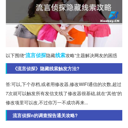
流言
侦探
线索
以下围绕“
隐藏
攻略”主题解决网友的困惑
《流言侦探》隐藏线索触发方法?
答:可以,下个存档,或者用修改器,修改WIFI通信的次数,超过
7次就可以触发所有发信支线了修改器很基础,就在“其他”的
修改项里可以改,不过你万一不成功再来...
流言侦探n的调查报告通关攻略?