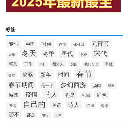
标签
元宵节
习俗
专业
中国
你可以
作者
冬天
宋代
唐代
冬季
学校
农历
寓意
工作
很多人
您的
手机
我们可以
年初
春节
攻略
新年
时间
技能
梦幻西游
春节期间
是一个
汤圆
温度
的人
疫情
的是
游戏
红包
礼物
自己的
诗人
英语
诗词
考试
费用
还不
都是
银行
长辈