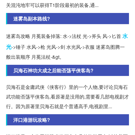
关混沌地牢可以获得T1阶段最初的装备,通...
迷雾岛副本路线?
水
迷雾岛攻略 月冕装备掉落: 水->法杖 光->斧头 风->匕首
光
->锤子 水风->枪 光风->剑 水光风->衣服 迷雾岛图腾一
般出装顺序 月冕法杖-&gt。
贝海石神功大成之后能否荡平侠客岛?
贝海石是金庸武侠《侠客行》里的一个人物,要讨论贝海石
武功能否荡平侠客岛,看原著是没用的,需要看几部电视剧才
行。因为原著里贝海石就是个普通高手,电视剧里...
洋口港游玩攻略?