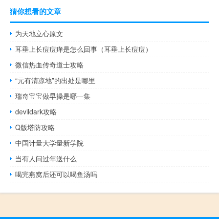
猜你想看的文章
为天地立心原文
耳垂上长痘痘痒是怎么回事（耳垂上长痘痘）
微信热血传奇道士攻略
“元有清凉地”的出处是哪里
瑞奇宝宝做早操是哪一集
devildark攻略
Q版塔防攻略
中国计量大学量新学院
当有人问过年送什么
喝完燕窝后还可以喝鱼汤吗