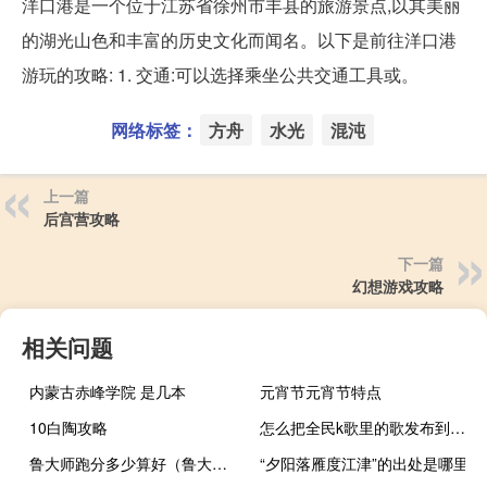
洋口港是一个位于江苏省徐州市丰县的旅游景点,以其美丽
的湖光山色和丰富的历史文化而闻名。以下是前往洋口港
游玩的攻略: 1. 交通:可以选择乘坐公共交通工具或。
网络标签：
方舟
水光
混沌
上一篇
后宫营攻略
下一篇
幻想游戏攻略
相关问题
内蒙古赤峰学院 是几本
元宵节元宵节特点
10白陶攻略
怎么把全民k歌里的歌发布到抖音上（怎么把全民k歌里的歌导出来）
鲁大师跑分多少算好（鲁大师跑分多少算高配）
“夕阳落雁度江津”的出处是哪里