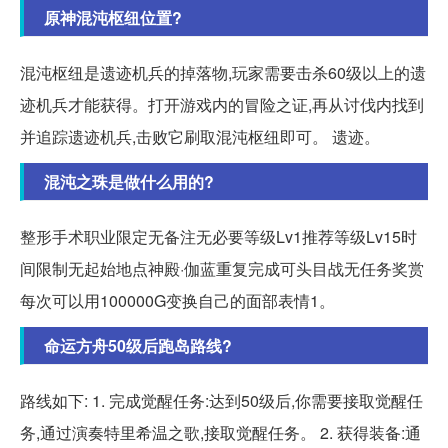
原神混沌枢纽位置?
混沌枢纽是遗迹机兵的掉落物,玩家需要击杀60级以上的遗
迹机兵才能获得。打开游戏内的冒险之证,再从讨伐内找到
并追踪遗迹机兵,击败它刷取混沌枢纽即可。 遗迹。
混沌之珠是做什么用的?
整形手术职业限定无备注无必要等级Lv1推荐等级Lv15时
间限制无起始地点神殿·伽蓝重复完成可头目战无任务奖赏
每次可以用100000G变换自己的面部表情1。
命运方舟50级后跑岛路线?
路线如下: 1. 完成觉醒任务:达到50级后,你需要接取觉醒任
务,通过演奏特里希温之歌,接取觉醒任务。 2. 获得装备:通