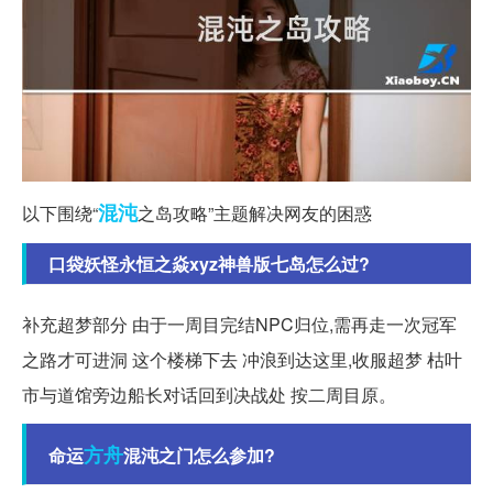
混沌
以下围绕“
之岛攻略”主题解决网友的困惑
口袋妖怪永恒之焱xyz神兽版七岛怎么过?
补充超梦部分 由于一周目完结NPC归位,需再走一次冠军
之路才可进洞 这个楼梯下去 冲浪到达这里,收服超梦 枯叶
市与道馆旁边船长对话回到决战处 按二周目原。
方舟
命运
混沌之门怎么参加?