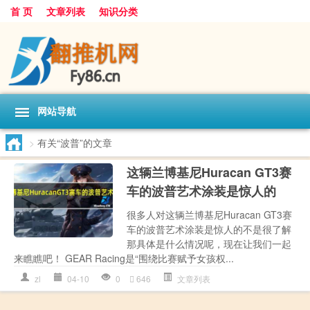
首 页
文章列表
知识分类
网站导航
>
有关“波普”的文章
这辆兰博基尼Huracan GT3赛
车的波普艺术涂装是惊人的
很多人对这辆兰博基尼Huracan GT3赛
车的波普艺术涂装是惊人的不是很了解
那具体是什么情况呢，现在让我们一起
来瞧瞧吧！ GEAR Racing是“围绕比赛赋予女孩权...
zl
04-10
0
646
文章列表