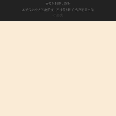
会及时纠正，谢谢
本站仅为个人兴趣爱好，不接盈利性广告及商业合作
小男孩