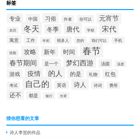
标签
元宵节
习俗
专业
中国
你可以
作者
冬天
宋代
唐代
冬季
学校
农历
寓意
工作
很多人
您的
手机
我们可以
年初
春节
攻略
新年
时间
技能
梦幻西游
春节期间
是一个
汤圆
温度
的人
疫情
的是
游戏
红包
礼物
自己的
诗人
英语
诗词
考试
费用
还不
都是
银行
长辈
猜你想看的文章
诗人李贺的作品