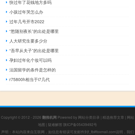
快过年了花钱地方多吗
小孩过年哭怎么办
过年几号开市2022
“愁随别夜长”的出处是哪里
人大研究生要多少分
“吾早从夫子”的出处是哪里
孕妇过年化个妆可以吗
法国留学的条件是怎样的
r75800h相当于i7几代
Copyright © 2012 - 2026
翻推机网
Powered by
网站分类目录
|
精选推荐文章
|
网站
地图
|
疑难解答
陕ICP备05439492号
声明：本站内容来自互联网，如信息有错误可发邮件到f_fb#foxmail.com说明，我们