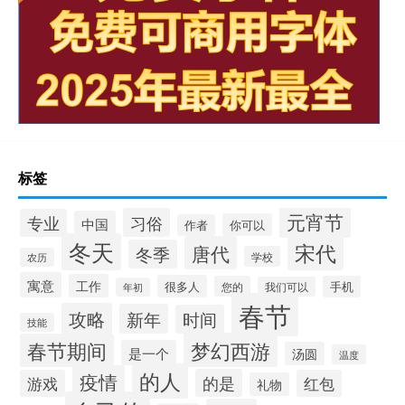
标签
元宵节
习俗
专业
中国
你可以
作者
冬天
宋代
唐代
冬季
学校
农历
寓意
工作
很多人
您的
手机
我们可以
年初
春节
攻略
新年
时间
技能
梦幻西游
春节期间
是一个
汤圆
温度
的人
疫情
的是
游戏
红包
礼物