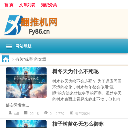
首 页
文章列表
知识分类
网站导航
>
有关“冻害”的文章
树冬天为什么不死呢
树木冬天为啥不会冻死？ 为了适应周围
环境的变化，树木每年都会使用“沉
睡”的方法来对抗冬季的严寒。虽然冬天
的树木表面上看起来静止不动，但其内
部实际发生...
sdt
02-18
0
770
春节2024
桔子树苗冬天怎么御寒