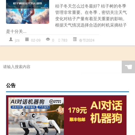
桔子冬天怎么过冬最好? 桔子树的冬季
管理非常重要。在冬季，密切关注天气
变化对桔子产量有着至关重要的影响。
根据天气情况选择合适的时机采摘桔子
是十分关...
jzs
02-09
0
783
春节2024
☚
公告