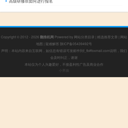
高级研修班如何进行报名
Copyright © 2012 - 2026
翻推机网
Powered by
网站分类目录
|
精选推荐文章
|
网站
地图
|
疑难解答
陕ICP备05439492号
声明：本站内容来自互联网，如信息有错误可发邮件到f_fb#foxmail.com说明，我们
会及时纠正，谢谢
本站仅为个人兴趣爱好，不接盈利性广告及商业合作
小男孩