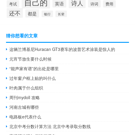
自己的
诗人
英语
诗词
考试
费用
还不
都是
银行
长辈
猜你想看的文章
这辆兰博基尼Huracan GT3赛车的波普艺术涂装是惊人的
元宵节放生要什么时候
“能声家有谱”的出处是哪里
过年窗户框上贴的叫什么
叶肉属于什么组织
周刊mydoll 攻略
河南古城有哪些
电路板e代表什么
北京中考分数计算方法 北京中考录取分数线