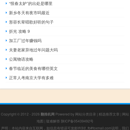
“恨春太妒”的出处是哪里
新乡冬天有夜市吗最近
形容长辈唱歌好听的句子
折光 攻略 9
加工厂过年赚钱吗
夫妻老家异地过年问题大吗
公寓物语攻略
春节临近的美食有哪些英文
正常人考南京大学有多难
Copyright © 2012 - 2026
翻推机网
Powered by
网站分类目录
|
精选推荐文章
|
网站
地图
|
疑难解答
陕ICP备05439492号
声明：本站内容来自互联网，如信息有错误可发邮件到f_fb#foxmail.com说明，我们