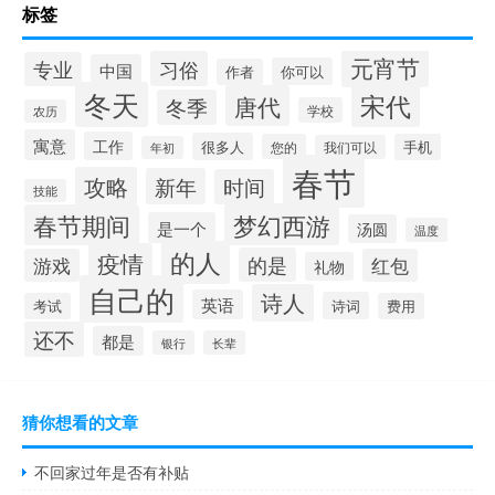
标签
元宵节
习俗
专业
中国
你可以
作者
冬天
宋代
唐代
冬季
学校
农历
寓意
工作
很多人
您的
手机
我们可以
年初
春节
攻略
新年
时间
技能
梦幻西游
春节期间
是一个
汤圆
温度
的人
疫情
的是
游戏
红包
礼物
自己的
诗人
英语
诗词
考试
费用
还不
都是
银行
长辈
猜你想看的文章
不回家过年是否有补贴