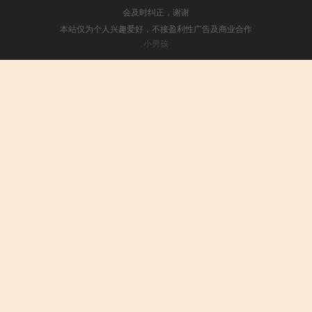
会及时纠正，谢谢
本站仅为个人兴趣爱好，不接盈利性广告及商业合作
小男孩