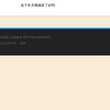
这个冬天喝酒多了好吗
站地图
|
疑难解答
陕ICP备05439492号
，我们会及时纠正，谢谢