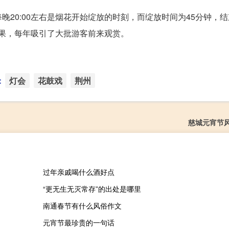
。每晚20:00左右是烟花开始绽放的时刻，而绽放时间为45分钟，
效果，每年吸引了大批游客前来观赏。
：
灯会
花鼓戏
荆州
慈城元宵节
过年亲戚喝什么酒好点
“更无生无灭常存”的出处是哪里
南通春节有什么风俗作文
元宵节最珍贵的一句话