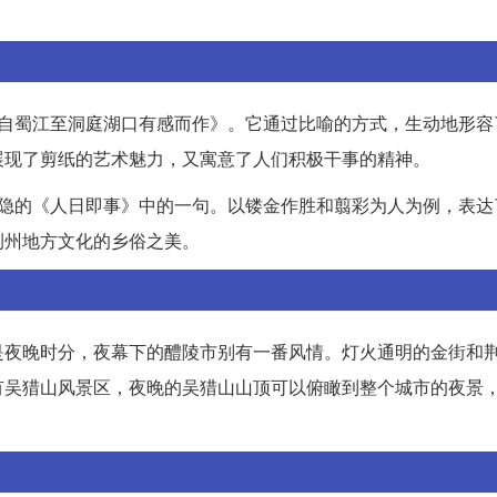
《自蜀江至洞庭湖口有感而作》。它通过比喻的方式，生动地形容
展现了剪纸的艺术魅力，又寓意了人们积极干事的精神。
商隐的《人日即事》中的一句。以镂金作胜和翦彩为人为例，表达
荆州地方文化的乡俗之美。
是夜晚时分，夜幕下的醴陵市别有一番风情。灯火通明的金街和
有吴猎山风景区，夜晚的吴猎山山顶可以俯瞰到整个城市的夜景