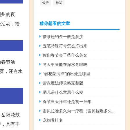
银行
长辈
荆州的夜
会活动，给
猜你想看的文章
借条违约金一般是多少
五笔特殊符号怎么打出来
你们春节会干些什么英文
的春节活
冬天甲鱼能在深水冬眠吗
赛，还有水
“岩花蒙润泽”的出处是哪里
营救魔法师攻略完整版
琑儿是什么意思什么梗
春节当天拜年还是初一拜年
雷贝拉唑多久为一疗程（雷贝拉唑多久一疗程）
、岳阳花鼓
宠物养排名
等，具有丰