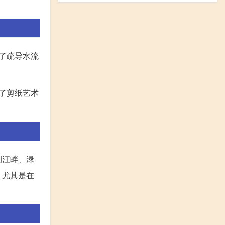
了疏导水流
了剪纸艺术
荆江畔、渌
，尤其是在