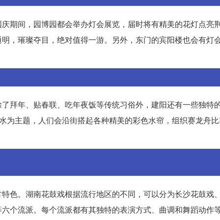
国庆期间，园博园都会举办灯会展览，届时将有精美的花灯点亮
通明，璀璨夺目，绝对值得一游。另外，东门的宾阳楼也会有灯
除了拜年、贴春联、吃年夜饭等传统习俗外，建阳还有一些独特
以水为主题，人们会沿街搭起各种精美的彩色水帘，组织赛龙舟比
方特色。湖南花鼓戏根据流行地区的不同，可以分为长沙花鼓戏
等六个流派。每个流派都有其独特的表演方式、曲调和舞蹈动作