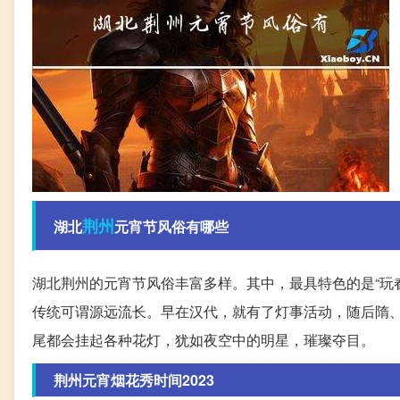
荆州
湖北
元宵节风俗有哪些
湖北荆州的元宵节风俗丰富多样。其中，最具特色的是“玩
传统可谓源远流长。早在汉代，就有了灯事活动，随后隋
尾都会挂起各种花灯，犹如夜空中的明星，璀璨夺目。
荆州元宵烟花秀时间2023