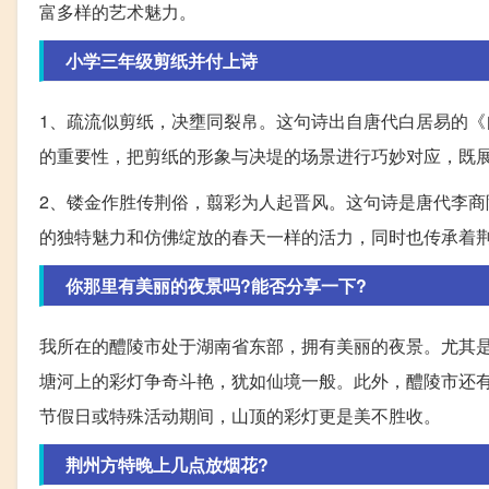
富多样的艺术魅力。
小学三年级剪纸并付上诗
1、疏流似剪纸，决壅同裂帛。这句诗出自唐代白居易的
的重要性，把剪纸的形象与决堤的场景进行巧妙对应，既
2、镂金作胜传荆俗，翦彩为人起晋风。这句诗是唐代李
的独特魅力和仿佛绽放的春天一样的活力，同时也传承着
你那里有美丽的夜景吗?能否分享一下?
我所在的醴陵市处于湖南省东部，拥有美丽的夜景。尤其
塘河上的彩灯争奇斗艳，犹如仙境一般。此外，醴陵市还
节假日或特殊活动期间，山顶的彩灯更是美不胜收。
荆州方特晚上几点放烟花?