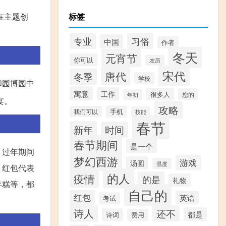
秀在主题创
标签
习俗
专业
中国
作者
冬天
元宵节
你可以
农历
宋代
唐代
冬季
学校
和园博园中
寓意
工作
很多人
您的
年初
宴。
攻略
手机
我们可以
技能
春节
新年
时间
春节期间
是一个
，过年期间
梦幻西游
游戏
汤圆
温度
。红包代表
的人
疫情
的是
礼物
年糕等，都
自己的
红包
英语
考试
诗人
还不
都是
诗词
费用