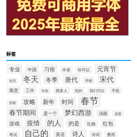
标签
元宵节
习俗
专业
中国
你可以
作者
冬天
宋代
唐代
冬季
学校
农历
寓意
工作
很多人
您的
手机
我们可以
年初
春节
攻略
新年
时间
技能
梦幻西游
春节期间
是一个
汤圆
温度
的人
疫情
的是
游戏
红包
礼物
自己的
诗人
英语
诗词
考试
费用