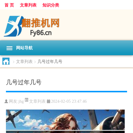
首 页
文章列表
知识分类
网站导航
>
文章列表
>
几号过年几号
几号过年几号
文章列表
网友:
jhg
2024-02-05 23:47:46