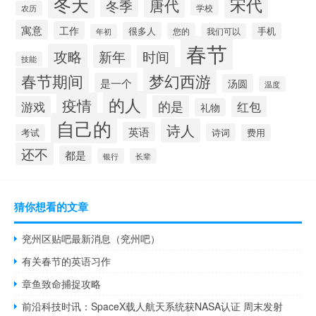
冬天
宋代
唐代
冬季
学校
农历
寓意
工作
很多人
您的
手机
我们可以
年初
春节
攻略
新年
时间
技能
梦幻西游
春节期间
是一个
汤圆
温度
的人
疫情
的是
游戏
红包
礼物
自己的
诗人
英语
诗词
考试
费用
还不
都是
银行
长辈
猜你想看的文章
兖州区贴吧最新消息（兖州吧）
有关春节的英语习作
章鱼致命捕捉攻略
前沿科技时讯：SpaceX载人航天系统获NASA认证 周末发射