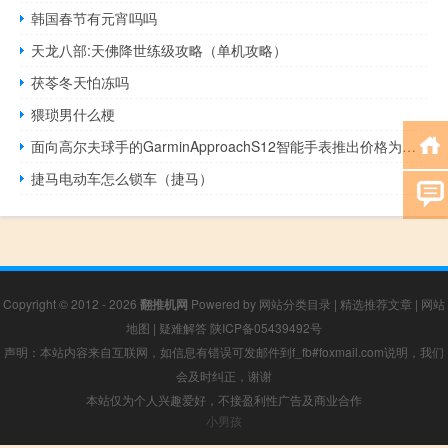
韩国春节有元宵吗吗
天龙八部:天佛降世练级攻略（单机攻略）
茯苓冬天怕冻吗
猥琐男什么梗
面向高尔夫球手的GarminApproachS12智能手表推出价格为卢比20990
捷马电动车怎么锁车（捷马）
Copyright © 2012 - 2026
翻推机网
Powered by
网站分类目录
|
精选推荐文章
|
网站
地图
|
疑难解答
陕ICP备05439492号
声明：本站内容来自互联网，如信息有错误可发邮件到f_fb#foxmail.com说明，我们
会及时纠正，谢谢
本站仅为个人兴趣爱好，不接盈利性广告及商业合作
小男孩