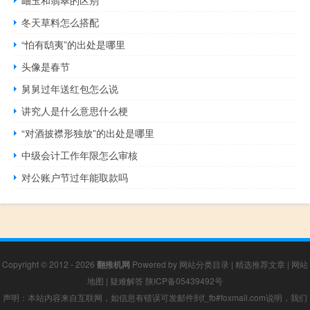
冬天草料怎么搭配
“怕有鸱夷”的出处是哪里
头像是春节
舅舅过年送红包怎么说
讲究人是什么意思什么梗
“对酒披襟形独放”的出处是哪里
中级会计工作年限怎么审核
对公账户节过年能取款吗
Copyright © 2012 - 2026
翻推机网
Powered by
网站分类目录
|
精选推荐文章
|
网站
地图
|
疑难解答
陕ICP备05439492号
声明：本站内容来自互联网，如信息有错误可发邮件到f_fb#foxmail.com说明，我们