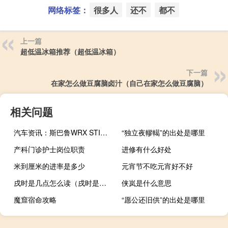
网络标签：
很多人
还不
都不
上一篇
超低温冰箱推荐（超低温冰箱）
下一篇
在家怎么做豆腐脑卤汁（自己在家怎么做豆腐脑）
相关问题
汽车资讯：斯巴鲁WRX STI在马able内陆和森林人中高居
“独立夜轇轕”的出处是哪里
产科门诊护士岗位职责
进修有什么好处
米到厘米的进率是多少
元宵节不吃元宵好不好
戌时是几点怎么读（戌时是几点）
侠岚是什么意思
魔窟宿命攻略
“愿公还旧供”的出处是哪里