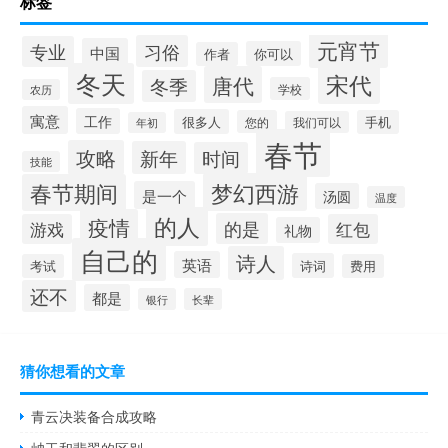
标签
元宵节
习俗
专业
中国
你可以
作者
冬天
宋代
唐代
冬季
学校
农历
寓意
工作
很多人
您的
手机
我们可以
年初
春节
攻略
新年
时间
技能
梦幻西游
春节期间
是一个
汤圆
温度
的人
疫情
的是
游戏
红包
礼物
自己的
诗人
英语
诗词
考试
费用
还不
都是
银行
长辈
猜你想看的文章
青云决装备合成攻略
岫玉和翡翠的区别