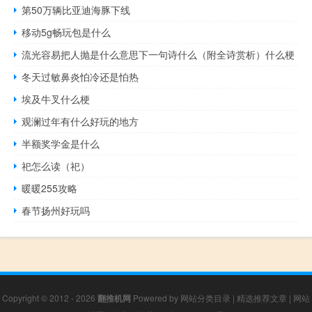
第50万辆比亚迪海豚下线
移动5g畅玩包是什么
流光容易把人抛是什么意思下一句诗什么（附全诗赏析）什么梗
冬天过敏鼻炎怕冷还是怕热
埃及牛叉什么梗
观澜过年有什么好玩的地方
半额奖学金是什么
祀怎么读（祀）
暖暖255攻略
春节扬州好玩吗
Copyright © 2012 - 2026
翻推机网
Powered by
网站分类目录
|
精选推荐文章
|
网站