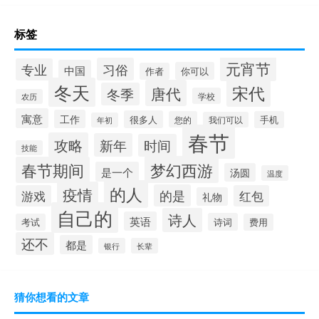
标签
元宵节
习俗
专业
中国
你可以
作者
冬天
宋代
唐代
冬季
学校
农历
寓意
工作
很多人
您的
手机
我们可以
年初
春节
攻略
新年
时间
技能
梦幻西游
春节期间
是一个
汤圆
温度
的人
疫情
的是
游戏
红包
礼物
自己的
诗人
英语
诗词
考试
费用
还不
都是
银行
长辈
猜你想看的文章