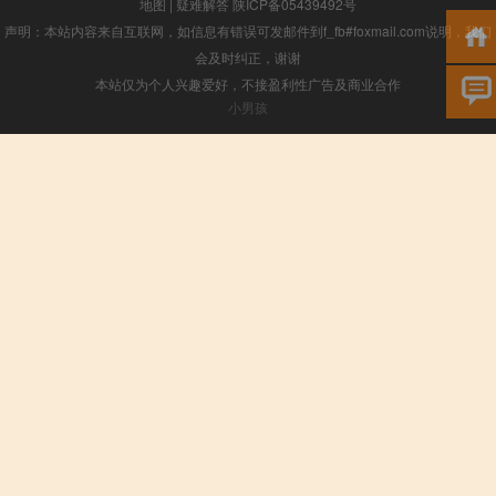
地图
|
疑难解答
陕ICP备05439492号
声明：本站内容来自互联网，如信息有错误可发邮件到f_fb#foxmail.com说明，我们
会及时纠正，谢谢
本站仅为个人兴趣爱好，不接盈利性广告及商业合作
小男孩