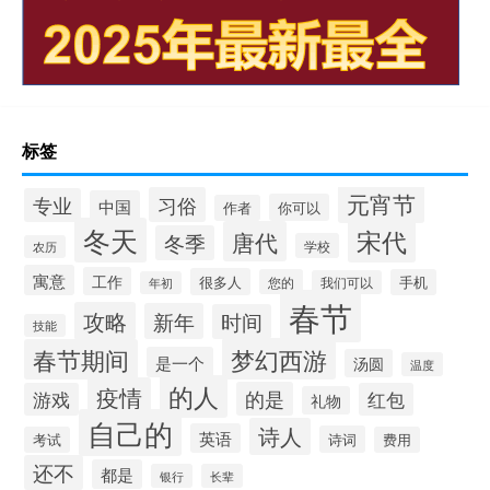
标签
元宵节
习俗
专业
中国
你可以
作者
冬天
宋代
唐代
冬季
学校
农历
寓意
工作
很多人
您的
手机
我们可以
年初
春节
攻略
新年
时间
技能
梦幻西游
春节期间
是一个
汤圆
温度
的人
疫情
的是
游戏
红包
礼物
自己的
诗人
英语
诗词
考试
费用
还不
都是
银行
长辈