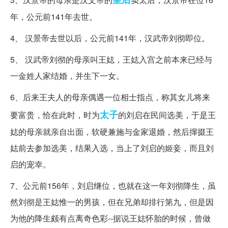
年，公元前141年去世。
4、 汉景帝去世以后，公元前141年，汉武帝刘彻即位。
5、 汉武帝刘彻的母亲叫王娡，王娡入宫之前本来已经与
一金姓人家结婚，并生下一女。
6、后来王夫人的母亲偶遇一位相士指点，称其女儿将来
太子
要富贵，恰在此时，时为
的刘启在民间选美，于是王
娡的母亲就亲自出面，软硬兼施与金家退婚，然后撺掇王
娡前去参加选美，结果入选，当上了刘启的姬妾，而且刘
启的宠幸。
7、公元前156年，刘启继位，也就在这一年刘彻降生，虽
然刘彻是王娡惟一的男孩，但在兄弟却排行第九，但是因
为他的降生颇有点离奇色彩--据说王娡怀胎的时候，曾做