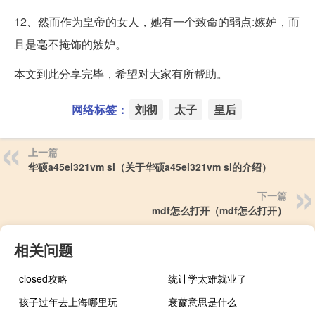
12、然而作为皇帝的女人，她有一个致命的弱点:嫉妒，而
且是毫不掩饰的嫉妒。
本文到此分享完毕，希望对大家有所帮助。
网络标签：
刘彻
太子
皇后
上一篇
华硕a45ei321vm sl（关于华硕a45ei321vm sl的介绍）
下一篇
mdf怎么打开（mdf怎么打开）
相关问题
closed攻略
统计学太难就业了
孩子过年去上海哪里玩
衰薾意思是什么