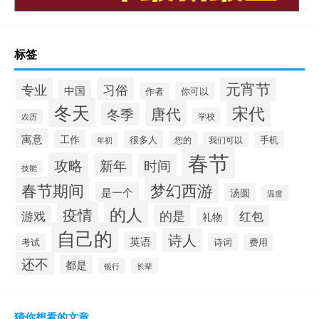
标签
元宵节
习俗
专业
中国
你可以
作者
冬天
宋代
唐代
冬季
学校
农历
寓意
工作
很多人
您的
手机
我们可以
年初
春节
攻略
新年
时间
技能
梦幻西游
春节期间
是一个
汤圆
温度
的人
疫情
的是
游戏
红包
礼物
自己的
诗人
英语
诗词
考试
费用
还不
都是
银行
长辈
猜你想看的文章