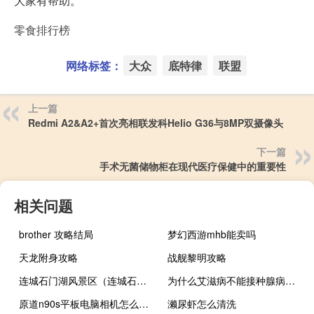
大家有帮助。
零食排行榜
网络标签：
大众
底特律
联盟
上一篇
Redmi A2&A2+首次亮相联发科Helio G36与8MP双摄像头
下一篇
手术无菌储物柜在现代医疗保健中的重要性
相关问题
brother 攻略结局
梦幻西游mhb能卖吗
天龙附身攻略
战舰黎明攻略
连城石门湖风景区（连城石门湖）
为什么艾滋病不能接种腺病毒疫苗（为什么艾滋病不能治愈）
原道n90s平板电脑相机怎么设置（原道 n90）
濑尿虾怎么清洗