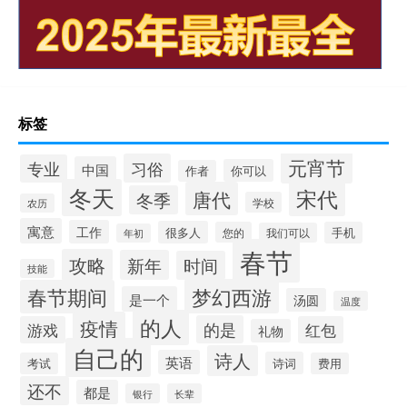
标签
元宵节
习俗
专业
中国
你可以
作者
冬天
宋代
唐代
冬季
学校
农历
寓意
工作
很多人
您的
手机
我们可以
年初
春节
攻略
新年
时间
技能
梦幻西游
春节期间
是一个
汤圆
温度
的人
疫情
的是
游戏
红包
礼物
自己的
诗人
英语
诗词
考试
费用
还不
都是
银行
长辈