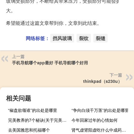
玻璃受损部分，不断给其带来压力，受损部分可能会扩
大。
希望能通过这篇文章帮到你，文章到此结束。
网络标签：
挡风玻璃
裂纹
裂缝
上一篇
手机导航哪个app最好 手机导航哪个好用
下一篇
thinkpad（s230u）
相关问题
“椒盘欲颂谁”的出处是哪里
“争向白须千万茎”的出处是哪里
完美教养的7个秘诀(关于完美教养的7个秘诀简述)
今年回家过年的心情如何
去美国雅思和托福哪个
肾气虚肾阳虚吃什么中成药（肾阳虚吃什么中成药）