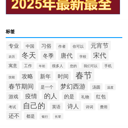
标签
元宵节
习俗
专业
中国
你可以
作者
冬天
宋代
唐代
冬季
学校
农历
寓意
工作
很多人
您的
手机
我们可以
年初
春节
攻略
新年
时间
技能
梦幻西游
春节期间
是一个
汤圆
温度
的人
疫情
的是
游戏
红包
礼物
自己的
诗人
英语
诗词
考试
费用
还不
都是
银行
长辈