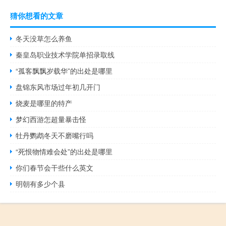
猜你想看的文章
冬天没草怎么养鱼
秦皇岛职业技术学院单招录取线
“孤客飘飘岁载华”的出处是哪里
盘锦东风市场过年初几开门
烧麦是哪里的特产
梦幻西游怎超量暴击怪
牡丹鹦鹉冬天不磨嘴行吗
“死恨物情难会处”的出处是哪里
你们春节会干些什么英文
明朝有多少个县