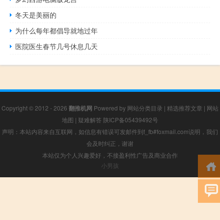
冬天是美丽的
为什么每年都倡导就地过年
医院医生春节几号休息几天
Copyright © 2012 - 2026
翻推机网
Powered by
网站分类目录
|
精选推荐文章
|
网站
地图
|
疑难解答
陕ICP备05439492号
声明：本站内容来自互联网，如信息有错误可发邮件到f_fb#foxmail.com说明，我们
会及时纠正，谢谢
本站仅为个人兴趣爱好，不接盈利性广告及商业合作
小男孩