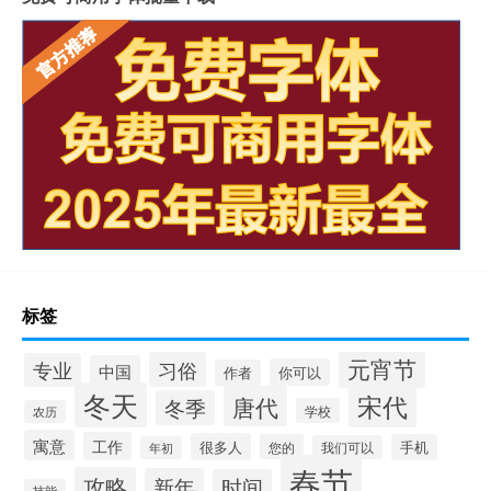
标签
元宵节
习俗
专业
中国
你可以
作者
冬天
宋代
唐代
冬季
学校
农历
寓意
工作
很多人
您的
手机
我们可以
年初
春节
攻略
新年
时间
技能