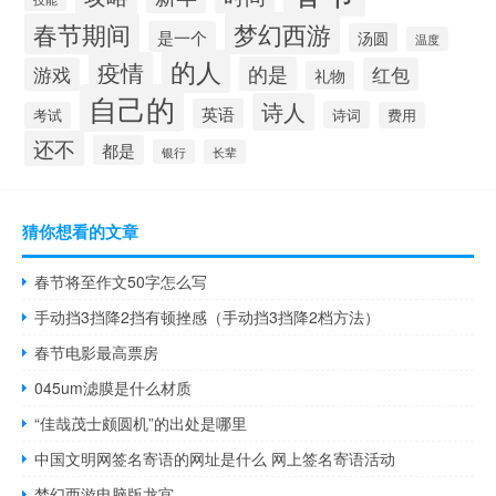
梦幻西游
春节期间
是一个
汤圆
温度
的人
疫情
的是
游戏
红包
礼物
自己的
诗人
英语
诗词
考试
费用
还不
都是
银行
长辈
猜你想看的文章
春节将至作文50字怎么写
手动挡3挡降2挡有顿挫感（手动挡3挡降2档方法）
春节电影最高票房
045um滤膜是什么材质
“佳哉茂士颇圆机”的出处是哪里
中国文明网签名寄语的网址是什么 网上签名寄语活动
梦幻西游电脑版龙宫