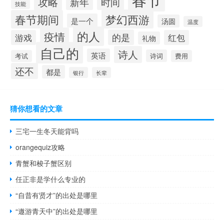
攻略
新年
时间
技能
梦幻西游
春节期间
是一个
汤圆
温度
的人
疫情
的是
游戏
红包
礼物
自己的
诗人
英语
诗词
考试
费用
还不
都是
银行
长辈
猜你想看的文章
三宅一生冬天能背吗
orangequiz攻略
青蟹和梭子蟹区别
任正非是学什么专业的
“自昔有贤才”的出处是哪里
“遨游青天中”的出处是哪里