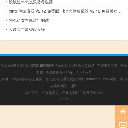
没钱过年怎么跟父母说话
bin文件编辑器 V2.12 免费版（bin文件编辑器 V2.12 免费版功能简介）
怎么给女生说过年的话
人多大年龄智齿长好
Copyright © 2012 - 2026
翻推机网
Powered by
网站分类目录
|
精选推荐文章
|
网站
地图
|
疑难解答
陕ICP备05439492号
声明：本站内容来自互联网，如信息有错误可发邮件到f_fb#foxmail.com说明，我们
会及时纠正，谢谢
本站仅为个人兴趣爱好，不接盈利性广告及商业合作
小男孩