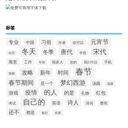
标签
元宵节
习俗
专业
中国
你可以
作者
冬天
宋代
唐代
冬季
学校
农历
寓意
工作
很多人
您的
手机
我们可以
年初
春节
攻略
新年
时间
技能
梦幻西游
春节期间
是一个
汤圆
温度
的人
疫情
的是
游戏
红包
礼物
自己的
诗人
英语
诗词
考试
费用
还不
都是
银行
长辈