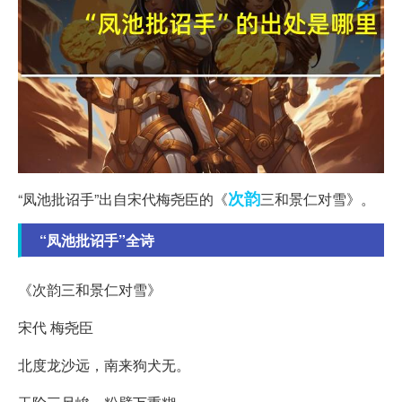
次韵
“凤池批诏手”出自宋代梅尧臣的《
三和景仁对雪》。
“凤池批诏手”全诗
《次韵三和景仁对雪》
宋代 梅尧臣
北度龙沙远，南来狗犬无。