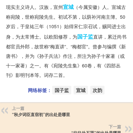
宣城
现实主义诗人。汉族，宣州
（今属安徽）人。宣城古
称宛陵，世称宛陵先生。初试不第，以荫补河南主簿。50
岁后，于皇祐三年（1051）始得宋仁宗召试，赐同进士出
国子监
身，为太常博士。以欧阳修荐，为
直讲，累迁尚书
都官员外郎，故世称“梅直讲”、“梅都官”。曾参与编撰《新
唐书》，并为《孙子兵法》作注，所注为孙子十家著（或
十一家著）之一。有《宛陵先生集》60卷，有《四部丛
刊》影明刊本等。词存二首。
网络标签：
国子监
宣城
次韵
上一篇
“秋夕词臣直宿初”的出处是哪里
下一篇
“往往处石渠”的出处是哪里