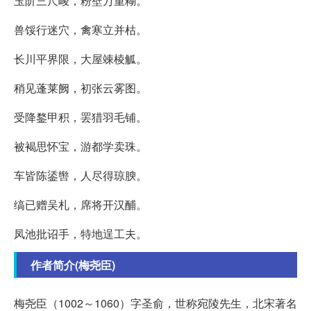
玉阶三尺峻，粉壁万重糊。
兽馁行迷穴，禽寒立并枯。
长川平界限，大屋竦棱觚。
稍见蓬莱阙，初张云雾图。
受降鍪甲积，罢猎羽毛铺。
被褐思怀宝，游都学卖珠。
车皆陈鋈辔，人尽得琼腴。
缟已赠吴札，席将开汉酺。
凤池批诏手，特地逞工夫。
作者简介(梅尧臣)
梅尧臣（1002～1060）字圣俞，世称宛陵先生，北宋著名