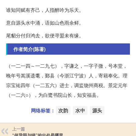
谁知同赋有齐己，人指醉吟为乐天。
意自源头水中涌，语如山色雨余鲜。
尾貂分付归鸿去，欲便寻盟未有缘。
作者简介(陈著)
（一二一四～一二九七），字谦之，一字子微，号本堂，
晚年号嵩溪遗耄，鄞县（今浙江宁波）人，寄籍奉化。理
宗宝祐四年（一二五六）进士，调监饶州商税。景定元年
（一二六○），为白鹭书院山长，知安福县。
网络标签：
次韵
水中
源头
上一篇
“何异园与绮”的出处是哪里