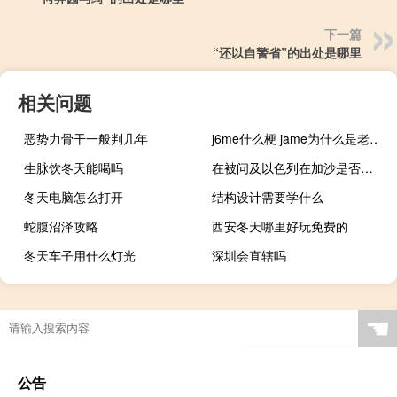
下一篇
“还以自警省”的出处是哪里
相关问题
恶势力骨干一般判几年
j6me什么梗 jame为什么是老六什么梗
生脉饮冬天能喝吗
在被问及以色列在加沙是否遵守战争规则时美国国务卿布林肯表示将有足够的时间来评估这些行动是如何进行的
冬天电脑怎么打开
结构设计需要学什么
蛇腹沼泽攻略
西安冬天哪里好玩免费的
冬天车子用什么灯光
深圳会直辖吗
☚
公告