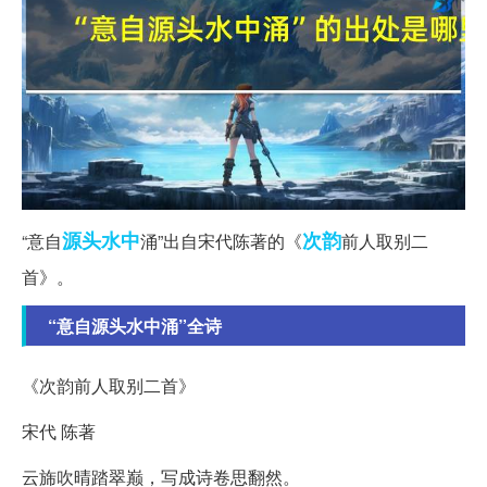
源头
水中
次韵
“意自
涌”出自宋代陈著的《
前人取别二
首》。
“意自源头水中涌”全诗
《次韵前人取别二首》
宋代 陈著
云旆吹晴踏翠巅，写成诗卷思翻然。