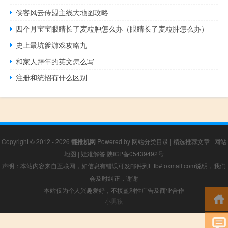
侠客风云传盟主线大地图攻略
四个月宝宝眼睛长了麦粒肿怎么办（眼睛长了麦粒肿怎么办）
史上最坑爹游戏攻略九
和家人拜年的英文怎么写
注册和统招有什么区别
Copyright © 2012 - 2026
翻推机网
Powered by
网站分类目录
|
精选推荐文章
|
网站
地图
|
疑难解答
陕ICP备05439492号
声明：本站内容来自互联网，如信息有错误可发邮件到f_fb#foxmail.com说明，我们
会及时纠正，谢谢
本站仅为个人兴趣爱好，不接盈利性广告及商业合作
小男孩