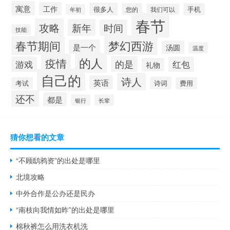
寓意
工作
很多人
您的
手机
我们可以
年初
春节
攻略
新年
时间
技能
梦幻西游
春节期间
是一个
汤圆
温度
的人
疫情
的是
游戏
红包
礼物
自己的
诗人
英语
诗词
考试
费用
还不
都是
银行
长辈
猜你想看的文章
“不顾鸱鸦资”的出处是哪里
北境攻略
中外合作是公办还是民办
“南枝向我情如昨”的出处是哪里
棉秋裤怎么用洗衣机洗