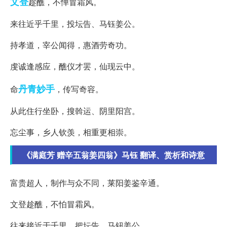
文登
趁醮，不惮冒霜风。
来往近乎千里，投坛告、马钰姜公。
持孝道，宰公闻得，惠酒劳奇功。
虔诚逢感应，醮仪才罢，仙现云中。
丹青妙手
命
，传写奇容。
从此住行坐卧，搜斡运、阴里阳宫。
忘尘事，乡人钦羡，相重更相崇。
《满庭芳 赠辛五翁姜四翁》马钰 翻译、赏析和诗意
富贵超人，制作与众不同，莱阳姜鉴辛通。
文登趁醮，不怕冒霜风。
往来接近于千里，把坛告、马钮姜公。