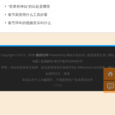
“世果有神仙”的出处是哪里
春节厨房用什么工具好看
春节拜年的视频音乐叫什么
Copyright © 2012 - 2026
翻推机网
Powered by
网站分类目录
|
精选推荐文章
|
网站
地图
|
疑难解答
陕ICP备05439492号
声明：本站内容来自互联网，如信息有错误可发邮件到f_fb#foxmail.com说明，我们
会及时纠正，谢谢
本站仅为个人兴趣爱好，不接盈利性广告及商业合作
小男孩