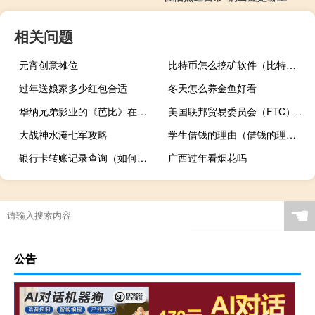
相关问题
元宵创意摊位
比特币怎么挖矿软件（比特币怎么挖矿）
过年送娘家多少红包合适
冬天怎么养金鱼好看
华纳兄弟影业的《芭比》在美国国内票房突破5亿美元大关
美国联邦贸易委员会（FTC）：FTC与加密货币公司Voyager Digital达成和解协议
大战神水淹七军攻略
学生借钱的理由（借钱的理由）
银行卡转账记录查询（如何查询银行卡的详细转帐记录）
广西过年看烟花吗
☚
公告