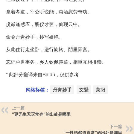
拿着孝道，宰公听说能，惠酒慰劳奇功。
虔诚逢感应，醮仪才罢，仙现云中。
命令丹青妙手，抄写娇艳。
从此住行走坐卧，进行旋转、阴里阳宫。
忘记尘世事务，乡人钦佩羡慕，相重互相推崇。
* 此部分翻译来自Baidu，仅供参考
网络标签：
丹青妙手
文登
莱阳
上一篇
“更无生无灭常存”的出处是哪里
下一篇
“一性恬然道自常”的出处是哪里