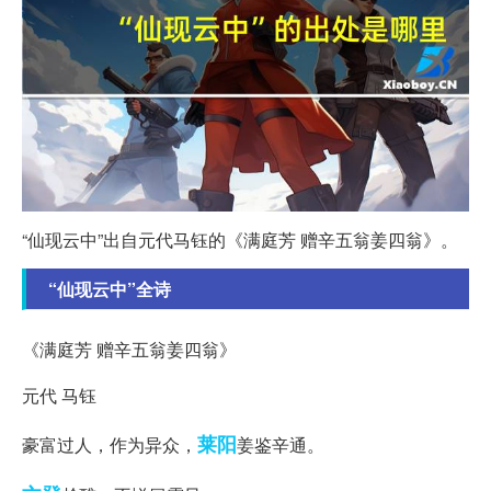
“仙现云中”出自元代马钰的《满庭芳 赠辛五翁姜四翁》。
“仙现云中”全诗
《满庭芳 赠辛五翁姜四翁》
元代 马钰
莱阳
豪富过人，作为异众，
姜鉴辛通。