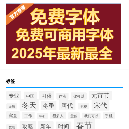
标签
元宵节
习俗
专业
中国
你可以
作者
冬天
宋代
唐代
冬季
学校
农历
寓意
工作
很多人
您的
手机
我们可以
年初
春节
攻略
新年
时间
技能