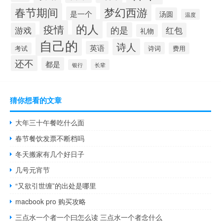
梦幻西游
春节期间
是一个
汤圆
温度
的人
疫情
的是
游戏
红包
礼物
自己的
诗人
英语
诗词
考试
费用
还不
都是
银行
长辈
猜你想看的文章
大年三十午餐吃什么面
春节餐饮发票不断档吗
冬天搬家有几个好日子
几号元宵节
“又欲引世缠”的出处是哪里
macbook pro 购买攻略
三点水一个者一个曰怎么读 三点水一个者念什么