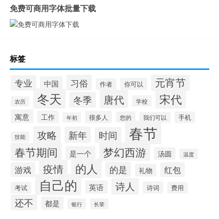
免费可商用字体批量下载
标签
元宵节
习俗
专业
中国
你可以
作者
冬天
宋代
唐代
冬季
学校
农历
寓意
工作
很多人
您的
手机
我们可以
年初
春节
攻略
新年
时间
技能
梦幻西游
春节期间
是一个
汤圆
温度
的人
疫情
的是
游戏
红包
礼物
自己的
诗人
英语
诗词
考试
费用
还不
都是
银行
长辈