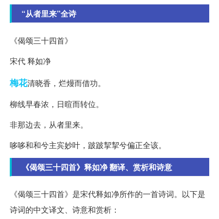
“从者里来”全诗
《偈颂三十四首》
宋代 释如净
梅花
清晓香，烂熳而借功。
柳线早春浓，日暄而转位。
非那边去，从者里来。
哆哆和和兮主宾妙叶，跛跛挈挈兮偏正全该。
《偈颂三十四首》释如净 翻译、赏析和诗意
《偈颂三十四首》是宋代释如净所作的一首诗词。以下是
诗词的中文译文、诗意和赏析：