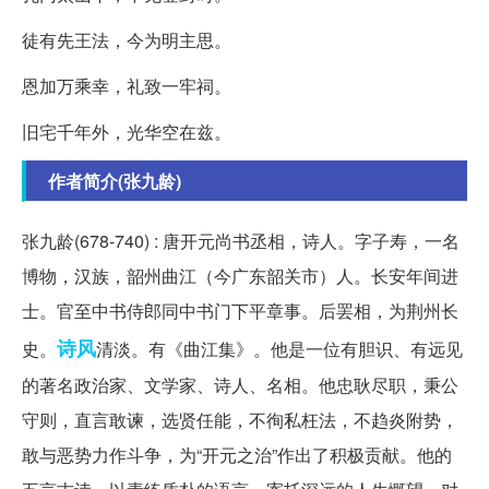
徒有先王法，今为明主思。
恩加万乘幸，礼致一牢祠。
旧宅千年外，光华空在兹。
作者简介(张九龄)
张九龄(678-740) : 唐开元尚书丞相，诗人。字子寿，一名
博物，汉族，韶州曲江（今广东韶关市）人。长安年间进
士。官至中书侍郎同中书门下平章事。后罢相，为荆州长
诗风
史。
清淡。有《曲江集》。他是一位有胆识、有远见
的著名政治家、文学家、诗人、名相。他忠耿尽职，秉公
守则，直言敢谏，选贤任能，不徇私枉法，不趋炎附势，
敢与恶势力作斗争，为“开元之治”作出了积极贡献。他的