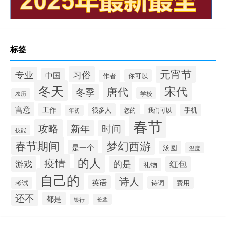
标签
元宵节
习俗
专业
中国
你可以
作者
冬天
宋代
唐代
冬季
学校
农历
寓意
工作
很多人
您的
手机
我们可以
年初
春节
攻略
新年
时间
技能
梦幻西游
春节期间
是一个
汤圆
温度
的人
疫情
的是
游戏
红包
礼物
自己的
诗人
英语
诗词
考试
费用
还不
都是
银行
长辈