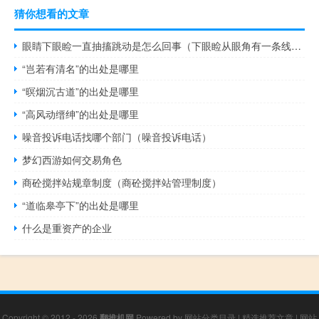
猜你想看的文章
眼睛下眼睑一直抽搐跳动是怎么回事（下眼睑从眼角有一条线怎么回事）
“岂若有清名”的出处是哪里
“暝烟沉古道”的出处是哪里
“高风动缙绅”的出处是哪里
噪音投诉电话找哪个部门（噪音投诉电话）
梦幻西游如何交易角色
商砼搅拌站规章制度（商砼搅拌站管理制度）
“道临皋亭下”的出处是哪里
什么是重资产的企业
Copyright © 2012 - 2026
翻推机网
Powered by
网站分类目录
|
精选推荐文章
|
网站