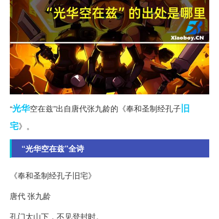
光华
旧
“
空在兹”出自唐代张九龄的《奉和圣制经孔子
宅
》。
“光华空在兹”全诗
《奉和圣制经孔子旧宅》
唐代 张九龄
孔门太山下，不见登封时。