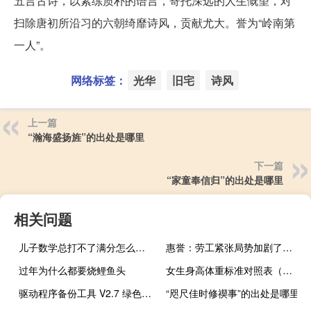
五言古诗，以素练质朴的语言，寄托深远的人生慨望，对
扫除唐初所沿习的六朝绮靡诗风，贡献尤大。誉为“岭南第
一人”。
网络标签：
光华
旧宅
诗风
上一篇
“瀚海盛扬旌”的出处是哪里
下一篇
“家童奉信归”的出处是哪里
相关问题
儿子数学总打不了满分怎么给孩子鼓励
惠誉：劳工紧张局势加剧了一些美国企业的成本压力
过年为什么都要烧鲤鱼头
女生身高体重标准对照表（女生标准身材对照表）
驱动程序备份工具 V2.7 绿色版（驱动程序备份工具 V2.7 绿色版功能简介）
“咫尺佳时修禊事”的出处是哪里