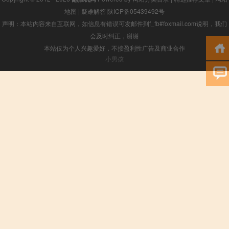
地图
|
疑难解答
陕ICP备05439492号
声明：本站内容来自互联网，如信息有错误可发邮件到f_fb#foxmail.com说明，我们
会及时纠正，谢谢
本站仅为个人兴趣爱好，不接盈利性广告及商业合作
小男孩