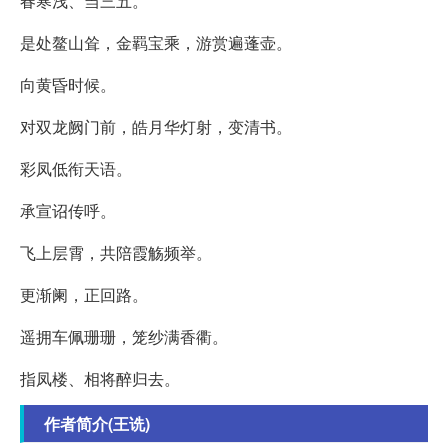
春寒浅、当三五。
是处鳌山耸，金羁宝乘，游赏遍蓬壶。
向黄昏时候。
对双龙阙门前，皓月华灯射，变清书。
彩凤低衔天语。
承宣诏传呼。
飞上层霄，共陪霞觞频举。
更渐阑，正回路。
遥拥车佩珊珊，笼纱满香衢。
指凤楼、相将醉归去。
作者简介(王诜)