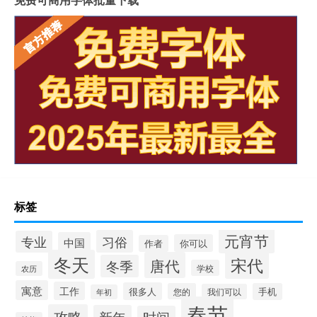
标签
元宵节
习俗
专业
中国
你可以
作者
冬天
宋代
唐代
冬季
学校
农历
寓意
工作
很多人
您的
手机
我们可以
年初
春节
攻略
新年
时间