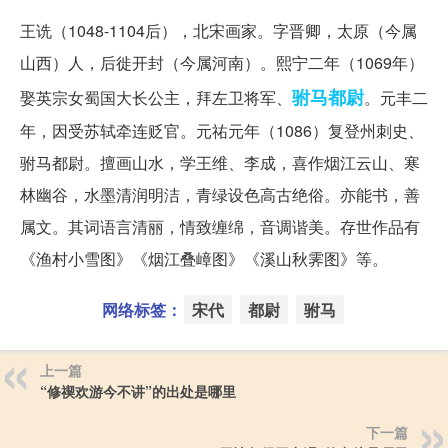
王诜（1048-1104后），北宋画家。字晋卿，太原（今属
山西）人，后徙开封（今属河南）。熙宁二年（1069年）
驸马
都尉
娶英宗女蜀国大长公主，拜左卫将军、
。元丰二
年，因受苏轼牵连贬官。元祐元年（1086）复登州刺史、
驸马都尉。擅画山水，学王维、李成，喜作烟江云山、寒
林幽谷，水墨清润明洁，青绿设色高古绝俗。亦能书，善
属文。其词语言清丽，情致缠绵，音调谐美。存世作品有
《渔村小雪图》《烟江叠嶂图》《溪山秋霁图》等。
网络标签：
宋代
都尉
驸马
上一篇
“修禊欢游今不讲”的出处是哪里
下一篇