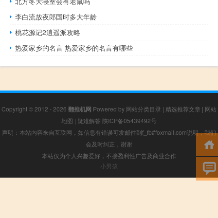
北方冬天寝室会有老鼠吗
李白流放夜郎国时多大年龄
桃花源记2逍遥派攻略
热爱家乡的名言 热爱家乡的名言有哪些
Copyright © 2012 - 2026
翻推机网
Powered by
网站分类目录
|
精选推荐文章
|
网站
地图
|
疑难解答
陕ICP备05439492号
声明：本站内容来自互联网，如信息有错误可发邮件到f_fb#foxmail.com说明，我们
会及时纠正，谢谢
本站仅为个人兴趣爱好，不接盈利性广告及商业合作
小男孩