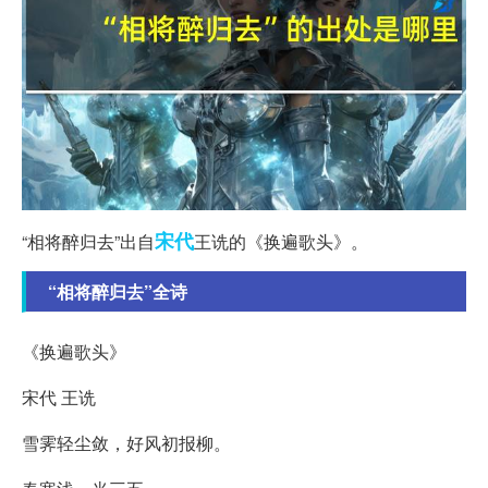
宋代
“相将醉归去”出自
王诜的《换遍歌头》。
“相将醉归去”全诗
《换遍歌头》
宋代 王诜
雪霁轻尘敛，好风初报柳。