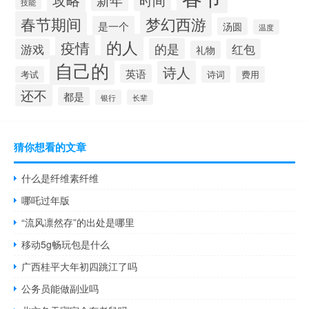
技能
梦幻西游
春节期间
是一个
汤圆
温度
的人
疫情
的是
游戏
红包
礼物
自己的
诗人
英语
诗词
考试
费用
还不
都是
银行
长辈
猜你想看的文章
什么是纤维素纤维
哪吒过年版
“流风凛然存”的出处是哪里
移动5g畅玩包是什么
广西桂平大年初四跳江了吗
公务员能做副业吗