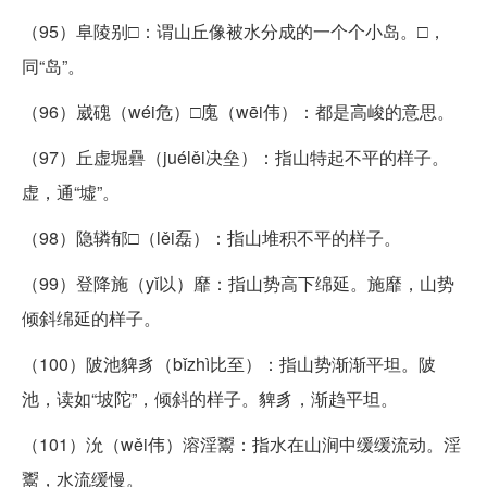
（95）阜陵别□：谓山丘像被水分成的一个个小岛。□，
同“岛”。
（96）崴磈（wéi危）□廆（wēi伟）：都是高峻的意思。
（97）丘虚堀礨（juélěi决垒）：指山特起不平的样子。
虚，通“墟”。
（98）隐辚郁□（lěi磊）：指山堆积不平的样子。
（99）登降施（yǐ以）靡：指山势高下绵延。施靡，山势
倾斜绵延的样子。
（100）陂池貏豸（bǐzhì比至）：指山势渐渐平坦。陂
池，读如“坡陀”，倾斜的样子。貏豸，渐趋平坦。
（101）沇（wěi伟）溶淫鬻：指水在山涧中缓缓流动。淫
鬻，水流缓慢。