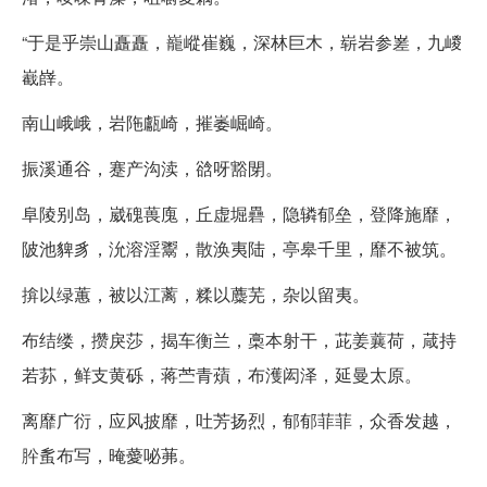
“于是乎崇山矗矗，巃嵷崔巍，深林巨木，崭岩参嵳，九嵕
嶻嶭。
南山峨峨，岩陁甗崎，摧崣崛崎。
振溪通谷，蹇产沟渎，谽呀豁閕。
阜陵别岛，崴磈葨廆，丘虚堀礨，隐辚郁垒，登降施靡，
陂池貏豸，沇溶淫鬻，散涣夷陆，亭皋千里，靡不被筑。
揜以绿蕙，被以江蓠，糅以蘪芜，杂以留夷。
布结缕，攒戾莎，揭车衡兰，槀本射干，茈姜蘘荷，葴持
若荪，鲜支黄砾，蒋苎青薠，布濩闳泽，延曼太原。
离靡广衍，应风披靡，吐芳扬烈，郁郁菲菲，众香发越，
肸蚃布写，晻薆咇茀。