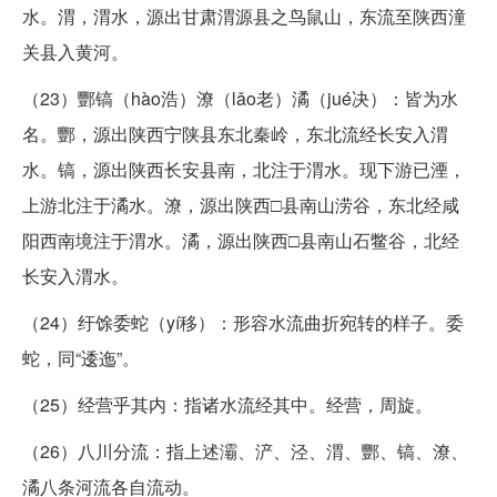
水。渭，渭水，源出甘肃渭源县之鸟鼠山，东流至陕西潼
关县入黄河。
（23）酆镐（hào浩）潦（lǎo老）潏（jué决）：皆为水
名。酆，源出陕西宁陕县东北秦岭，东北流经长安入渭
水。镐，源出陕西长安县南，北注于渭水。现下游已湮，
上游北注于潏水。潦，源出陕西□县南山涝谷，东北经咸
阳西南境注于渭水。潏，源出陕西□县南山石鳖谷，北经
长安入渭水。
（24）纡馀委蛇（yí移）：形容水流曲折宛转的样子。委
蛇，同“逶迤”。
（25）经营乎其内：指诸水流经其中。经营，周旋。
（26）八川分流：指上述灞、浐、泾、渭、酆、镐、潦、
潏八条河流各自流动。