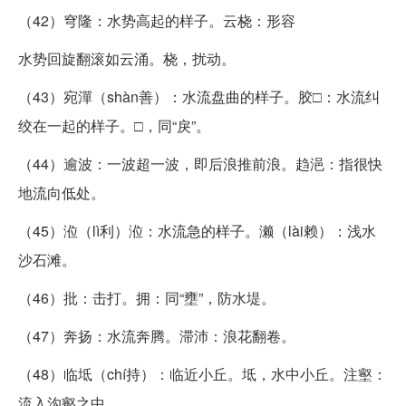
（42）穹隆：水势高起的样子。云桡：形容
水势回旋翻滚如云涌。桡，扰动。
（43）宛潬（shàn善）：水流盘曲的样子。胶□：水流纠
绞在一起的样子。□，同“戾”。
（44）逾波：一波超一波，即后浪推前浪。趋浥：指很快
地流向低处。
（45）涖（lì利）涖：水流急的样子。濑（lài赖）：浅水
沙石滩。
（46）批：击打。拥：同“壅”，防水堤。
（47）奔扬：水流奔腾。滞沛：浪花翻卷。
（48）临坻（chí持）：临近小丘。坻，水中小丘。注壑：
流入沟壑之中。