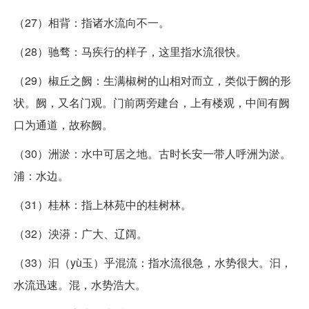
（27）相背：指诸水流向不一。
（28）驰骛：马疾行的样子，这里指水流很快。
（29）椒丘之阙：生满椒树的山相对而立，类似于阙的形
状。阙，又名门观。门前两旁建台，上有楼观，中间有阙
口为通道，故称阙。
（30）洲淤：水中可居之地。古时长安一带人呼洲为淤。
浦：水边。
（31）桂林：指上林苑中的桂树林。
（32）泱漭：广大、辽阔。
（33）汩（yù玉）乎混流：指水流很急，水势很大。汩，
水流迅速。混，水势浩大。