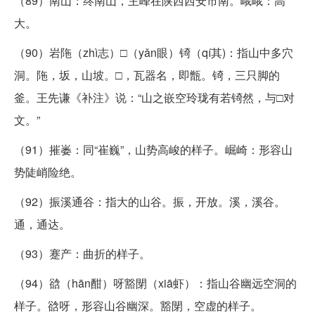
（89）南山：终南山，主峰在陕西西安市南。峨峨：高
大。
（90）岩陁（zhì志）□（yǎn眼）锜（qí其)：指山中多穴
洞。陁，坂，山坡。□，瓦器名，即甑。锜，三只脚的
釜。王先谦《补注》说：“山之嵌空玲珑有若锜然，与□对
文。”
（91）摧崣：同“崔巍”，山势高峻的样子。崛崎：形容山
势陡峭险绝。
（92）振溪通谷：指大的山谷。振，开放。溪，溪谷。
通，通达。
（93）蹇产：曲折的样子。
（94）谽（hān酣）呀豁閕（xiā虾）：指山谷幽远空洞的
样子。谽呀，形容山谷幽深。豁閕，空虚的样子。