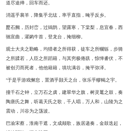
道尽途殚，回车而还。
消遥乎襄羊，降集乎北纮，率乎直指，晻乎反乡。
蹷石阙，历封峦，过鳷鹊，望露寒，下棠梨，息宜春，西
驰宣曲，濯鹢牛首，登龙台，掩细柳。
观士大夫之勤略，均猎者之所得获，徒车之所轥轹，步骑
之所蹂若，人臣之所蹈籍，与其穷极倦谻，惊惮詟伏，不
被创刃而死者，他他籍籍，填坑满谷，掩平弥泽。
“于是乎游戏懈怠，置酒乎颢天之台，张乐乎轇輵之宇。
撞千石之钟，立万石之虡，建翠华之旗，树灵鼍之鼓，奏
陶唐氏之舞，听葛天氏之歌，千人唱，万人和，山陵为之
震动，川谷为之荡波。
巴渝宋蔡，淮南干遮，文成颠歌，族居递奏，金鼓迭起，