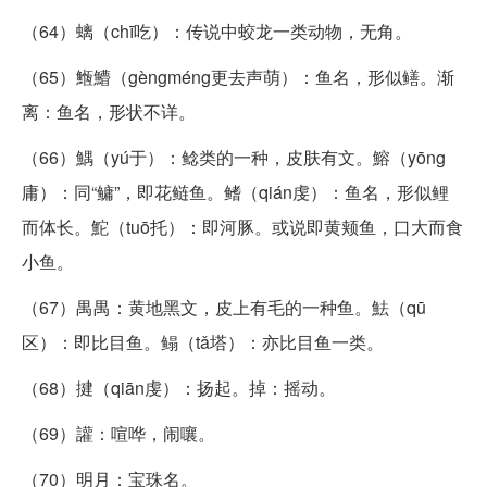
（64）螭（chī吃）：传说中蛟龙一类动物，无角。
（65）䱭䲛（gèngméng更去声萌）：鱼名，形似鳝。渐
离：鱼名，形状不详。
（66）鰅（yú于）：鲶类的一种，皮肤有文。鰫（yōng
庸）：同“鳙”，即花鲢鱼。鳍（qián虔）：鱼名，形似鲤
而体长。鮀（tuō托）：即河豚。或说即黄颊鱼，口大而食
小鱼。
（67）禺禺：黄地黑文，皮上有毛的一种鱼。魼（qū
区）：即比目鱼。鳎（tǎ塔）：亦比目鱼一类。
（68）揵（qiān虔）：扬起。掉：摇动。
（69）讙：喧哗，闹嚷。
（70）明月：宝珠名。