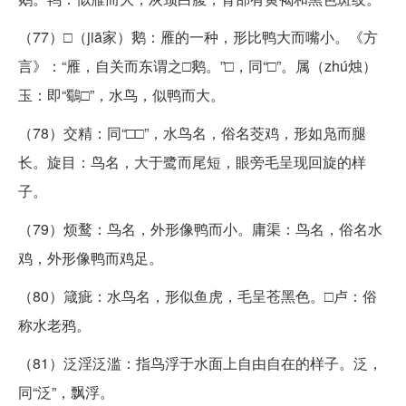
（77）□（jiā家）鹅：雁的一种，形比鸭大而嘴小。《方
言》：“雁，自关而东谓之□鹅。”□，同“□”。属（zhú烛）
玉：即“鸀□”，水鸟，似鸭而大。
（78）交精：同“□□”，水鸟名，俗名茭鸡，形如凫而腿
长。旋目：鸟名，大于鹭而尾短，眼旁毛呈现回旋的样
子。
（79）烦鹜：鸟名，外形像鸭而小。庸渠：鸟名，俗名水
鸡，外形像鸭而鸡足。
（80）箴疵：水鸟名，形似鱼虎，毛呈苍黑色。□卢：俗
称水老鸦。
（81）泛淫泛滥：指鸟浮于水面上自由自在的样子。泛，
同“泛”，飘浮。