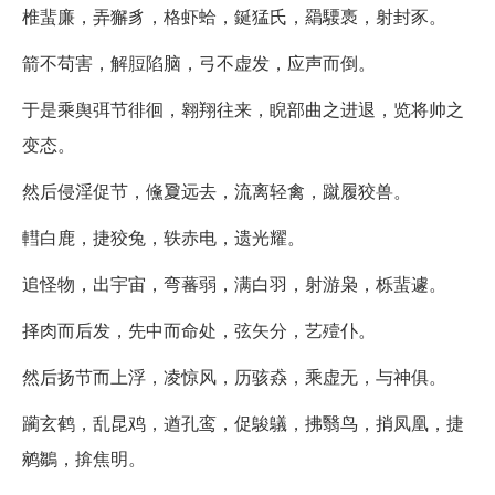
椎蜚廉，弄獬豸，格虾蛤，鋋猛氏，羂騕褭，射封豕。
箭不苟害，解脰陷脑，弓不虚发，应声而倒。
于是乘舆弭节徘徊，翱翔往来，睨部曲之进退，览将帅之
变态。
然后侵淫促节，儵夐远去，流离轻禽，蹴履狡兽。
轊白鹿，捷狡兔，轶赤电，遗光耀。
追怪物，出宇宙，弯蕃弱，满白羽，射游枭，栎蜚遽。
择肉而后发，先中而命处，弦矢分，艺殪仆。
然后扬节而上浮，凌惊风，历骇猋，乘虚无，与神俱。
躏玄鹤，乱昆鸡，遒孔鸾，促鵔鸃，拂翳鸟，捎凤凰，捷
鹓鶵，揜焦明。