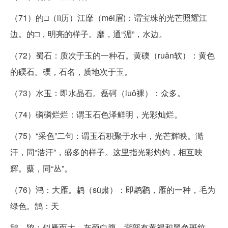
（71）的□（lì历）江靡（méi眉)：谓宝珠的光芒照耀江
边。的□，明亮的样子。靡，通“湄”，水边。
（72）蜀石：质次于玉的一种石。黄碝（ruǎn软）：黄色
的碝石。碝，石名，质地次于玉。
（73）水玉：即水晶石。磊砢（luǒ裸）：众多。
（74）磷磷烂烂：谓玉石色泽鲜明，光彩灿烂。
（75）“采色”二句：谓玉石积聚于水中，光芒辉映。澔
汗，同“浩汗”，盛多的样子。这里指光彩灼灼，相互映
辉。藂，同“丛”。
（76）鸿：大雁。鹔（sù肃）：即鹔鹴，雁的一种，毛为
绿色。鹄：天
鹅。鸨：似雁而大，灰颈白腹，背部有黄褐和黑色斑纹。