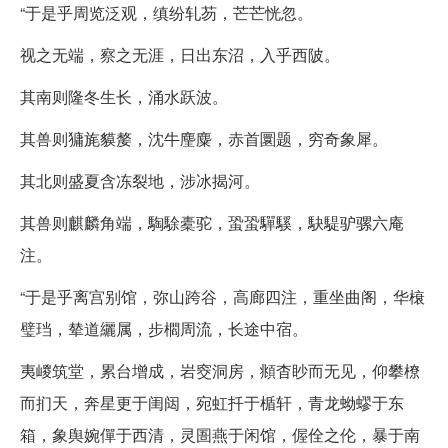
“于是乎周览泛观，缜纷轧芴，芒芒恍忽。
视之无端，察之无涯，日出东沼，入乎西陂。
其南则隆冬生长，涌水跃波。
其兽则㺎旄貘嫠，沈牛麈麋，赤首圜题，穷奇象犀。
其北则盛夏含冻裂地，涉冰揭河。
其兽则麒麟角端，騊駼橐驼，蛩蛩驒騱，駃騠驴骡六庵
注。
“于是乎离宫别馆，弥山跨谷，高廊四注，重坐曲阁，华榱
璧珰，辇道纚属，步櫩周流，长途中宿。
夷嵕筑堂，累台增成，岩窔洞房，頫杳眇而无见，仰攀橑
而扪天，奔星更于闺闼，宛虹扦于楯轩，青龙蚴蟉于东
箱，象舆婉僤于西清，灵圄燕于闲馆，偓佺之伦，暴于南