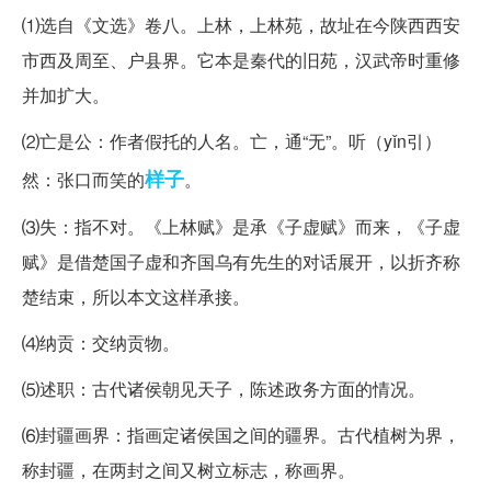
⑴选自《文选》卷八。上林，上林苑，故址在今陕西西安
市西及周至、户县界。它本是秦代的旧苑，汉武帝时重修
并加扩大。
⑵亡是公：作者假托的人名。亡，通“无”。听（yǐn引）
样子
然：张口而笑的
。
⑶失：指不对。《上林赋》是承《子虚赋》而来，《子虚
赋》是借楚国子虚和齐国乌有先生的对话展开，以折齐称
楚结束，所以本文这样承接。
⑷纳贡：交纳贡物。
⑸述职：古代诸侯朝见天子，陈述政务方面的情况。
⑹封疆画界：指画定诸侯国之间的疆界。古代植树为界，
称封疆，在两封之间又树立标志，称画界。