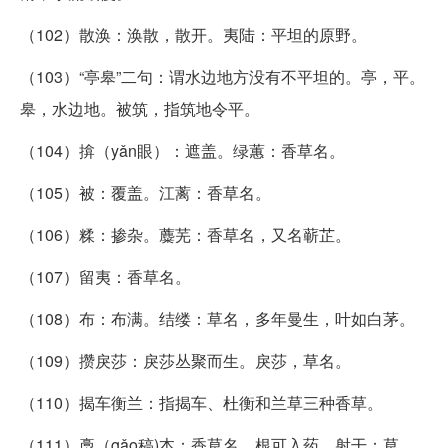
（102）散涣：涣散，散开。夷陆：平坦的原野。
（103）“亭皋”二句：谓水边地方没有不平坦的。亭，平。
皋，水边地。被筑，指筑地令平。
（104）揜（yǎn眼）：遮盖。绿蕙：香草名。
（105）被：覆盖。江蓠：香草名。
（106）糅：掺杂。蘪芜：香草名，又名蕲芷。
（107）留夷：香草名。
（108）布：布满。结缕：草名，多年曼生，叶如白茅。
（109）攒戾莎：戾莎丛聚而生。戾莎，草名。
（110）揭车衡兰：指揭车、杜衡和兰草三种香草。
（111）槀（gǎo稿)本：香草名，根可入药。射干：草