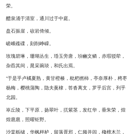
荣。
醴泉涌于清室，通川过于中庭。
盘石振崖，嵚岩倚倾。
嵯峨磼礏，刻削峥嵘。
玫瑰碧琳，珊瑚丛生，琘玉旁唐，玢豳文鳞，赤瑕驳荦，
杂臿其间，晁采琬琰，和氏出焉。
“于是乎卢橘夏熟，黄甘橙楱，枇杷橪柿，亭奈厚朴，梬枣
杨梅，樱桃蒲陶，隐夫薁棣，答沓离支，罗乎后宫，列乎
北园。
崒丘陵，下平原，扬翠叶，扤紫茎，发红华，垂朱荣，煌
煌扈扈，照曜钜野。
沙棠栎槠，华枫枰栌，留落胥邪，仁频并闾，欃檀木兰，