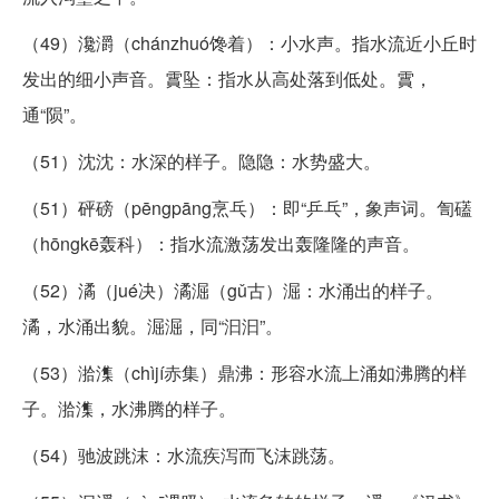
（49）瀺灂（chánzhuó馋着）：小水声。指水流近小丘时
发出的细小声音。霣坠：指水从高处落到低处。霣，
通“陨”。
（51）沈沈：水深的样子。隐隐：水势盛大。
（51）砰磅（pēngpāng烹乓）：即“乒乓”，象声词。訇礚
（hōngkē轰科）：指水流激荡发出轰隆隆的声音。
（52）潏（jué决）潏淈（gǔ古）淈：水涌出的样子。
潏，水涌出貌。淈淈，同“汩汩”。
（53）湁潗（chìjí赤集）鼎沸：形容水流上涌如沸腾的样
子。湁潗，水沸腾的样子。
（54）驰波跳沫：水流疾泻而飞沫跳荡。