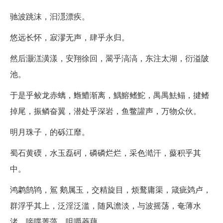
驰波跳沫，汩濦漂疾。
悠远长怀，寂漻无声，肆乎永归。
然后灏溔潢漾，安翔徐回，翯乎滈滈，东注太湖，衍溢陂
池。
于是乎鲛龙赤螭，䱭䲛渐离，鰅鰫鳍鮀，禺禺魼鳎，揵鳍
掉尾，振鳞奋翼，潜处乎深岩，鱼鳖讙声，万物众伙。
明月珠子，的砾江靡。
蜀石黄碝，水玉磊砢，磷磷烂烂，采色澔汗，藂积乎其
中。
鸿鹔鹄鸨，鴐 鹅属玉，交精旋目，烦鹜庸渠，箴疵䴔卢，
群浮乎其上，泛淫泛滥，随风澹淡，与波摇荡，奄薄水
渚，唼喋菁藻，咀嚼菱藕。