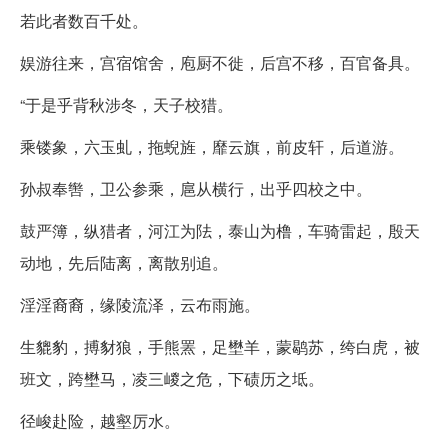
若此者数百千处。
娱游往来，宫宿馆舍，庖厨不徙，后宫不移，百官备具。
“于是乎背秋涉冬，天子校猎。
乘镂象，六玉虬，拖蜺旌，靡云旗，前皮轩，后道游。
孙叔奉辔，卫公参乘，扈从横行，出乎四校之中。
鼓严簿，纵猎者，河江为阹，泰山为橹，车骑雷起，殷天
动地，先后陆离，离散别追。
淫淫裔裔，缘陵流泽，云布雨施。
生貔豹，搏豺狼，手熊罴，足壄羊，蒙鹖苏，绔白虎，被
班文，跨壄马，凌三嵕之危，下碛历之坻。
径峻赴险，越壑厉水。