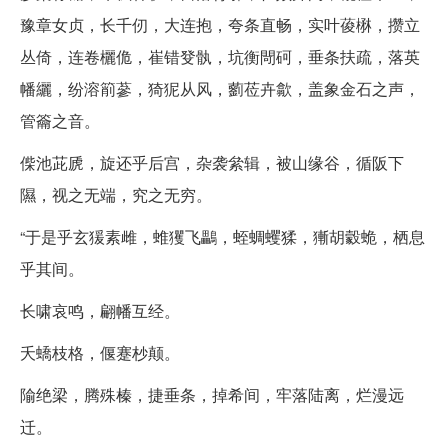
豫章女贞，长千仞，大连抱，夸条直畅，实叶葰楙，攒立
丛倚，连卷欐佹，崔错癹骫，坑衡閜砢，垂条扶疏，落英
幡纚，纷溶箾蔘，猗狔从风，藰莅卉歙，盖象金石之声，
管籥之音。
偨池茈虒，旋还乎后宫，杂袭絫辑，被山缘谷，循阪下
隰，视之无端，究之无穷。
“于是乎玄猨素雌，蜼玃飞鸓，蛭蜩蠼猱，獑胡豰蛫，栖息
乎其间。
长啸哀鸣，翩幡互经。
夭蟜枝格，偃蹇杪颠。
隃绝梁，腾殊榛，捷垂条，掉希间，牢落陆离，烂漫远
迁。