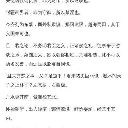
夫使诸侯纳贡者，非为财币，所以述职也。
封疆画界者，非为守御，所以禁淫也。
今齐列为东藩，而外私肃慎，捐国逾限，越海而田，其于
义固未可也。
且二君之论，不务明君臣之义，正诸侯之礼，徒事争于游
戏之乐，苑囿之大，欲以奢侈相胜，荒淫相越，此不可以
扬名发誉，而适足以贬君自损也。
“且夫齐楚之事，又乌足道乎！君未睹夫巨丽也，独不闻天
子之上林乎？左苍梧，右西极。
丹水更其南，紫渊径其北。
终始灞浐，出入泾渭；酆镐潦潏，纡馀委蛇，经营乎其
内。