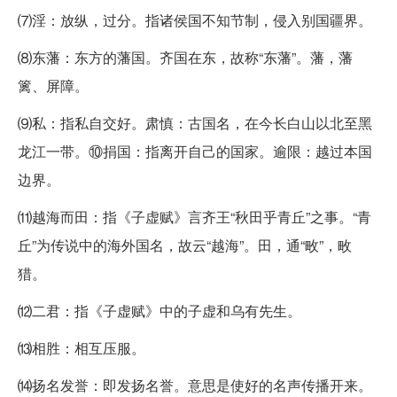
⑺淫：放纵，过分。指诸侯国不知节制，侵入别国疆界。
⑻东藩：东方的藩国。齐国在东，故称“东藩”。藩，藩
篱、屏障。
⑼私：指私自交好。肃慎：古国名，在今长白山以北至黑
龙江一带。⑩捐国：指离开自己的国家。逾限：越过本国
边界。
⑾越海而田：指《子虚赋》言齐王“秋田乎青丘”之事。“青
丘”为传说中的海外国名，故云“越海”。田，通“畋”，畋
猎。
⑿二君：指《子虚赋》中的子虚和乌有先生。
⒀相胜：相互压服。
⒁扬名发誉：即发扬名誉。意思是使好的名声传播开来。