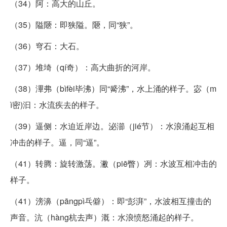
（34）阿：高大的山丘。
（35）隘陿：即狭隘。陿，同“狭”。
（36）穹石：大石。
（37）堆埼（qí奇）：高大曲折的河岸。
（38）滭弗（bìfèi毕沸）同“觱沸”，水上涌的样子。宓（m
ì密)汩：水流疾去的样子。
（39）逼侧：水迫近岸边。泌瀄（jié节）：水浪涌起互相
冲击的样子。逼，同“逼”。
（41）转腾：旋转激荡。潎（piē瞥）冽：水波互相冲击的
样子。
（41）滂濞（pāngpì乓僻）：即“彭湃”，水波相互撞击的
声音。沆（hàng杭去声）溉：水浪愤怒涌起的样子。