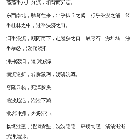
荡荡乎八川分流，相背而异态。
东西南北，驰骛往来，出乎椒丘之阙，行乎洲淤之浦，经
乎桂林之中，过乎泱漭之野。
汩乎混流，顺阿而下，赴隘狭之口，触穹石，激堆埼，沸
乎暴怒，汹涌澎湃。
滭弗宓汩，逼侧泌瀄。
横流逆折，转腾潎冽，滂濞沆溉。
穹隆云桡，宛潬胶戾。
逾波趋浥，涖涖下濑。
批岩冲拥，奔扬滞沛。
临坻注壑，瀺灂霣坠，沈沈隐隐，砰磅訇礚，潏潏淈淈，
湁潗鼎沸。