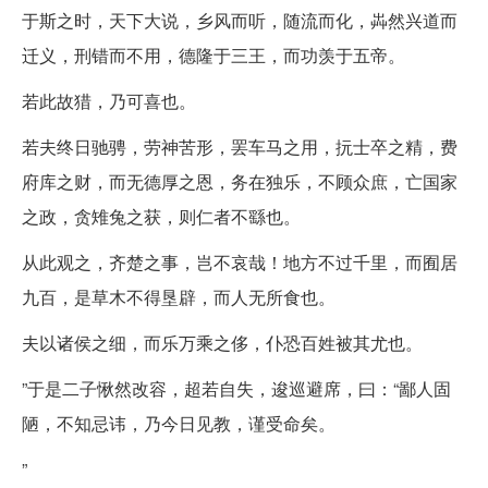
于斯之时，天下大说，乡风而听，随流而化，芔然兴道而
迁义，刑错而不用，德隆于三王，而功羡于五帝。
若此故猎，乃可喜也。
若夫终日驰骋，劳神苦形，罢车马之用，抏士卒之精，费
府库之财，而无德厚之恩，务在独乐，不顾众庶，亡国家
之政，贪雉兔之获，则仁者不繇也。
从此观之，齐楚之事，岂不哀哉！地方不过千里，而囿居
九百，是草木不得垦辟，而人无所食也。
夫以诸侯之细，而乐万乘之侈，仆恐百姓被其尤也。
”于是二子愀然改容，超若自失，逡巡避席，曰：“鄙人固
陋，不知忌讳，乃今日见教，谨受命矣。
”