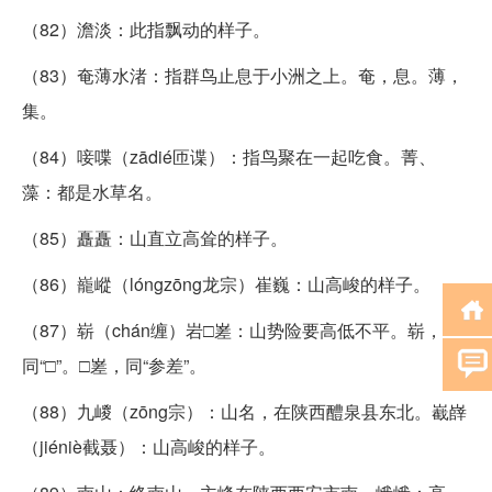
（82）澹淡：此指飘动的样子。
（83）奄薄水渚：指群鸟止息于小洲之上。奄，息。薄，
集。
（84）唼喋（zādié匝谍）：指鸟聚在一起吃食。菁、
藻：都是水草名。
（85）矗矗：山直立高耸的样子。
（86）巃嵷（lóngzōng龙宗）崔巍：山高峻的样子。
（87）崭（chán缠）岩□嵳：山势险要高低不平。崭，
同“□”。□嵳，同“参差”。
（88）九嵕（zōng宗）：山名，在陕西醴泉县东北。嶻嶭
（jiéniè截聂）：山高峻的样子。