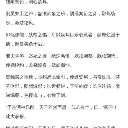
铿鎗闛鞈，洞心骇耳。
荆吴郑卫之声，韶濩武象之乐，阴淫案衍之音，鄢郢缤
纷，激楚结风。
俳优侏儒，狄鞮之倡，所以娱耳目乐心意者，丽靡烂漫于
前，靡曼美色于后。
若夫青琴、宓妃之徒，绝殊离俗，妖冶娴都，靓妆刻饰，
便嬛绰约，柔桡嫚嫚，妩媚孅弱。
曳独茧之褕绁，眇阎易以恤削，便姗嫳屑，与俗殊服，芬
芳沤郁，酷烈淑郁；皓齿粲烂，宜笑的皪；长眉连娟，微
睇绵藐，色授魂与，心愉于侧。
“于是酒中乐酣，天子芒然而思，似若有亡，曰：‘嗟乎！
此大奢侈。