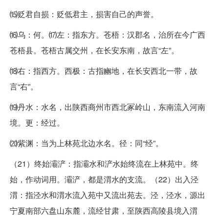
⒂贬君自损：贬低君主，损害自己的声誉。
⒃乌：何。⒄左：指东方。苍梧：汉郡名，治所在今广西
苍梧县。苍梧古属交州，在长安东南，故言“左”。
⒅右：指西方。西极：古指豳地，在长安西北一带，故
言“右”。
⒆丹水：水名，出陕西商州市西北冢岭山，东南流入河南
境。更：经过。
⒇紫渊：当为上林苑北边水名。径：同“经”。
（21）终始灞浐：指灞水和浐水始终流在上林苑中。终
始，作动词用。灞浐，都是渭水的支流。（22）出入泾
渭：指泾水和渭水流入苑中又流出苑去。泾，泾水，源出
宁夏南部六盘山东麓，流经甘肃，至陕西高陵县境入渭