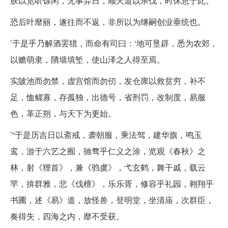
朕以览听馀闲，无事弃日，顺天道以杀伐，时休息于此。
恐后叶靡丽，遂往而不返，非所以为继嗣创业垂统也。
’于是乎乃解酒罢猎，而命有司曰：‘地可垦辟，悉为农郊，
以赡萌隶，隤墙填堑，使山泽之人得至焉。
实陂池而勿禁，虚宫馆而勿仞，发仓廪以救贫穷，补不
足，恤鳏寡，存孤独，出德号，省刑罚，改制度，易服
色，革正朔，与天下为更始。
’“于是历吉日以斋戒，袭朝服，乘法驾，建华旗，鸣玉
鸾，游于六艺之囿，驰骛乎仁义之涂，览观《春秋》之
林，射《狸首》，兼《驺虞》，弋玄鹤，舞干戚，载云
䍐，揜群雅，悲《伐檀》，乐乐胥，修容乎礼园，翱翔乎
书圃，述《易》道，放怪兽，登明堂，坐清庙，次群臣，
奏得失，四海之内，靡不受获。