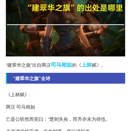
司马相如
上林
“建翠华之旗”出自两汉
的《
赋》。
“建翠华之旗”全诗
《上林赋》
两汉 司马相如
亡是公听然而笑曰：“楚则失矣，而齐亦未为得也。