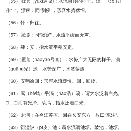
（55）汩濦（yùxī遇吸)：水流急转的样子。濦，《汉书》
作“□”。漂疾：同“剽疾”，形容水势猛悍。
（56）怀：归往。
（57）寂漻：同“寂寥”，水流平缓而无声。
（58）肆：安，指水流平稳安定。
（59）灏溔（hàoyǎo号杳）：水势广大无际的样子。潢
（guāng光）漾：水势深广，水波荡漾。
（60）安翔徐回：形容水流缓慢。回，回旋。
（61）翯（hè鹤）乎滈（hào浩）滈：谓大水泛着白光。
□，白而有光泽。滈滈，指水泛着白光。
（62）太湖：在今江苏省。因在长安东方，故曰“东注”。
（63）衍溢陂（pí皮）池：谓水流满池塘。陂池，池塘。