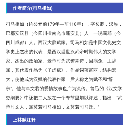
作者简介(司马相如)
司马相如（约公元前179年—前118年），字长卿，汉族，
巴郡安汉县（今四川省南充市蓬安县）人，一说蜀郡（今
四川成都）人。西汉大辞赋家。司马相如是中国文化史文
学史上杰出的代表，是西汉盛世汉武帝时期伟大的文学
家、杰出的政治家。景帝时为武骑常侍，因病免。工辞
赋，其代表作品为《子虚赋》。作品词藻富丽，结构宏
大，使他成为汉赋的代表作家，后人称之为赋圣和“辞
宗”。他与卓文君的爱情故事也广为流传。鲁迅的《汉文学
史纲要》中还把二人放在一个专节里加以评述，指出：“武
帝时文人，赋莫若司马相如，文莫若司马迁。”
上林赋注释