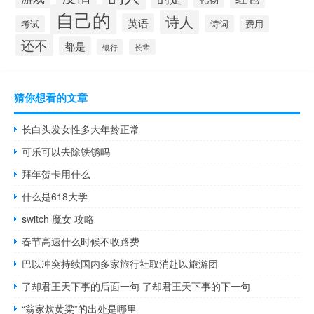
自己的
诗人
英语
诗词
考试
费用
还不
都是
银行
长辈
猜你想看的文章
长白头发女性多大年龄正常
可乐可以去除铁锈吗
拜年贺卡用什么
什么是618大学
switch 魔女 攻略
春节高速什么时候不收路费
巴以冲突持续国内多家旅行社取消赴以旅游团
了却君王天下事的后面一句 了却君王天下事的下一句
“翁家炊黄粱”的出处是哪里