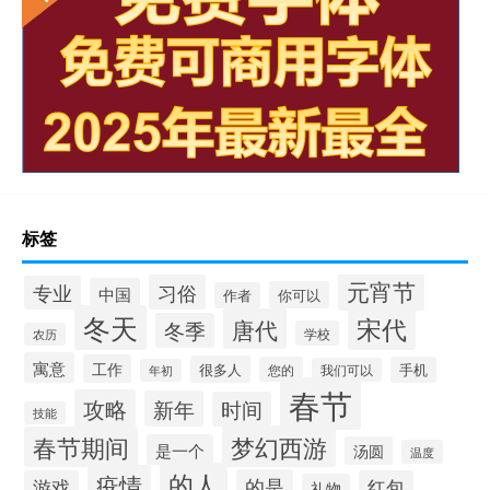
标签
元宵节
习俗
专业
中国
你可以
作者
冬天
宋代
唐代
冬季
学校
农历
寓意
工作
很多人
您的
手机
我们可以
年初
春节
攻略
新年
时间
技能
梦幻西游
春节期间
是一个
汤圆
温度
的人
疫情
的是
游戏
红包
礼物