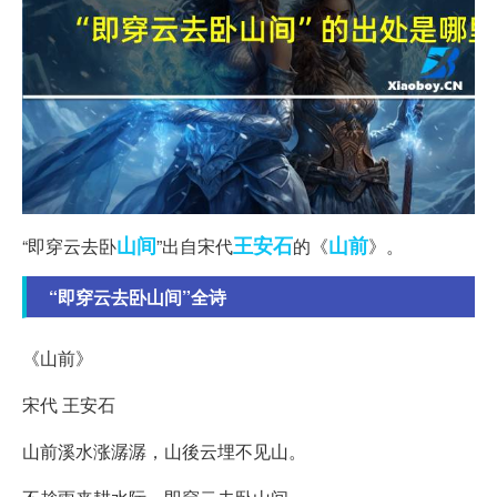
山间
王安石
山前
“即穿云去卧
”出自宋代
的《
》。
“即穿云去卧山间”全诗
《山前》
宋代 王安石
山前溪水涨潺潺，山後云埋不见山。