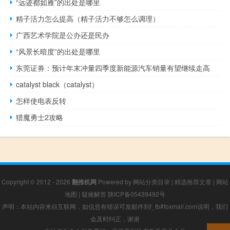
“远迹都如雁”的出处是哪里
精子活力怎么提高（精子活力不够怎么调理）
广西艺术学院是公办还是民办
“风景长暗度”的出处是哪里
东莞证券：预计年末冲量四季度新能源汽车销量有望继续走高
catalyst black（catalyst）
怎样使电表反转
猎魔勇士2攻略
Copyright © 2012 - 2026
翻推机网
Powered by
网站分类目录
|
精选推荐文章
|
网站
地图
|
疑难解答
陕ICP备05439492号
声明：本站内容来自互联网，如信息有错误可发邮件到f_fb#foxmail.com说明，我们
会及时纠正，谢谢