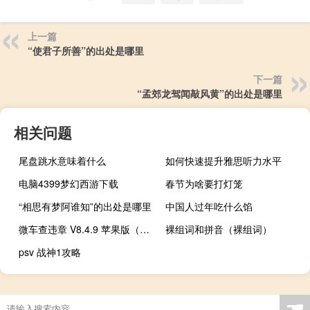
上一篇
“使君子所善”的出处是哪里
下一篇
“孟郊龙驾闻敲风黄”的出处是哪里
相关问题
尾盘跳水意味着什么
如何快速提升雅思听力水平
电脑4399梦幻西游下载
春节为啥要打灯笼
“相思有梦阿谁知”的出处是哪里
中国人过年吃什么馅
微车查违章 V8.4.9 苹果版（微车查违章 V8.4.9 苹果版功能简介）
裸组词和拼音（裸组词）
psv 战神1攻略
☚