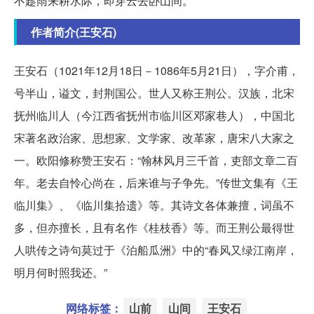
不趁雨来耕水际，即穿云去卧山间。
作者简介(王安石)
王安石（1021年12月18日－1086年5月21日），字介甫，
号半山，谥文，封荆国公。世人又称王荆公。汉族，北宋
抚州临川人（今江西省抚州市临川区邓家巷人），中国北
宋著名政治家、思想家、文学家、改革家，唐宋八大家之
一。欧阳修称赞王安石：“翰林风月三千首，吏部文章二百
年。老去自怜心尚在，后来谁与子争先。”传世文集有《王
临川集》、《临川集拾遗》等。其诗文各体兼擅，词虽不
多，但亦擅长，且有名作《桂枝香》等。而王荆公最得世
人哄传之诗句莫过于《泊船瓜洲》中的“春风又绿江南岸，
明月何时照我还。”
网络标签：
山前
山间
王安石