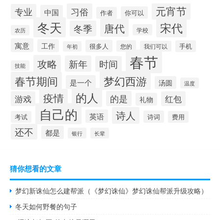
元宵节
习俗
专业
中国
你可以
作者
冬天
宋代
唐代
冬季
学校
农历
寓意
工作
很多人
您的
手机
我们可以
年初
春节
攻略
新年
时间
技能
梦幻西游
春节期间
是一个
汤圆
温度
的人
疫情
的是
游戏
红包
礼物
自己的
诗人
英语
诗词
考试
费用
还不
都是
银行
长辈
猜你想看的文章
梦幻新诛仙怎么建帮派（《梦幻诛仙》梦幻诛仙帮派升级攻略）
冬天如何野餐的句子