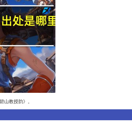
汤碧山教授韵》。