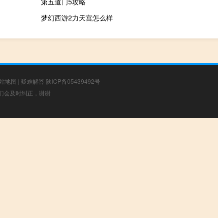
第五道门5攻略
梦幻西游2力天宫怎么样
站地图
|
疑难解答
陕ICP备05439492号
，我们会及时纠正，谢谢