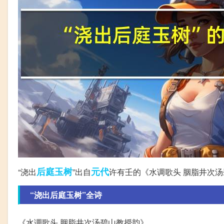
后庭
玉树
元代
“浇出
”出自
许有壬的《水调歌头 胭脂井次
“浇出后庭玉树”全诗
《水调歌头 胭脂井次汤碧山教授韵》