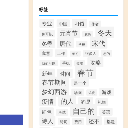
标签
习俗
专业
中国
作者
冬天
元宵节
你可以
农历
宋代
唐代
冬季
学校
寓意
工作
很多人
您的
年初
攻略
手机
我们可以
技能
春节
新年
时间
春节期间
是一个
梦幻西游
游戏
汤圆
温度
的人
疫情
的是
礼物
自己的
红包
英语
考试
诗人
还不
都是
诗词
费用