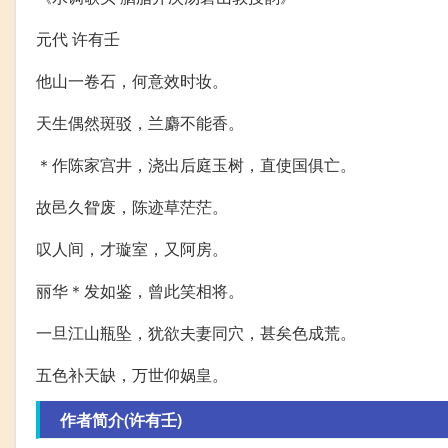
元代 许有壬
他山一卷石，何意效时妆。
天生偶然斑驳，兰麝不能香。
＊作陈家宫井，浇出后庭玉树，直使国俱亡。
故邑久眢废，陈迹草茫茫。
叹人间，才璇室，又阿房。
丽华＊发如鉴，曾此笑相将。
一旦江山瓶坠，犹欲夫妻同穴，甚矣色成荒。
五色补天缺，万世仰娲皇。
作者简介(许有壬)