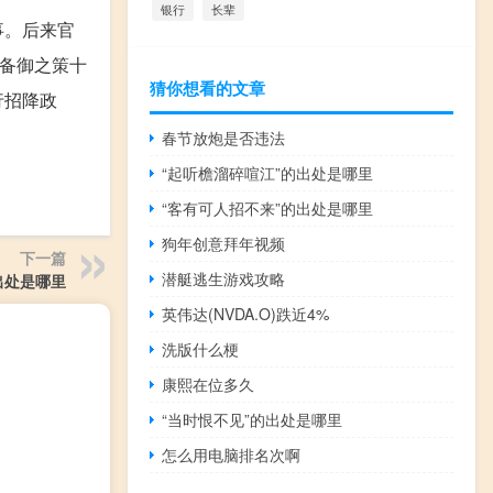
银行
长辈
州事。后来官
议备御之策十
猜你想看的文章
行招降政
春节放炮是否违法
“起听檐溜碎喧江”的出处是哪里
“客有可人招不来”的出处是哪里
狗年创意拜年视频
下一篇
潜艇逃生游戏攻略
出处是哪里
英伟达(NVDA.O)跌近4%
洗版什么梗
康熙在位多久
“当时恨不见”的出处是哪里
怎么用电脑排名次啊