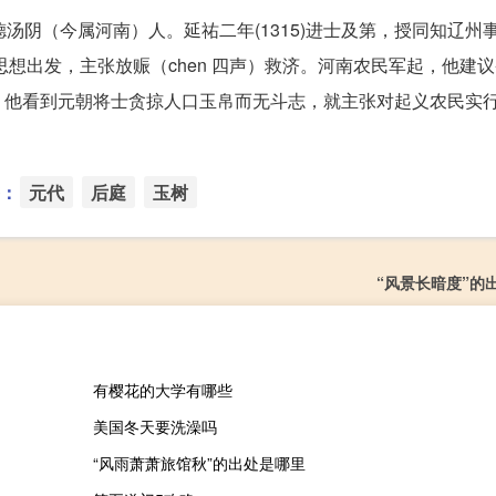
ng）德汤阴（今属河南）人。延祐二年(1315)进士及第，授同知辽
思想出发，主张放赈（chen 四声）救济。河南农民军起，他建
。他看到元朝将士贪掠人口玉帛而无斗志，就主张对起义农民实
：
元代
后庭
玉树
“风景长暗度”的
有樱花的大学有哪些
美国冬天要洗澡吗
“风雨萧萧旅馆秋”的出处是哪里