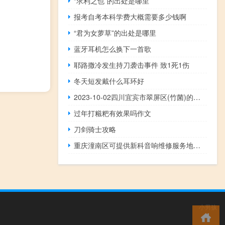
“求利之也”的出处是哪里
报考自考本科学费大概需要多少钱啊
“君为女萝草”的出处是哪里
蓝牙耳机怎么换下一首歌
耶路撒冷发生持刀袭击事件 致1死1伤
冬天短发戴什么耳环好
2023-10-02四川宜宾市翠屏区(竹菌)的报价是多少
过年打糍粑有效果吗作文
刀剑骑士攻略
重庆潼南区可提供新科音响维修服务地址在哪
小男孩