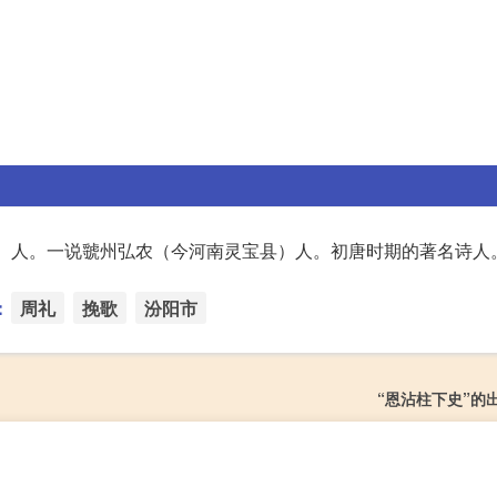
）人。一说虢州弘农（今河南灵宝县）人。初唐时期的著名诗人
：
周礼
挽歌
汾阳市
“恩沾柱下史”的