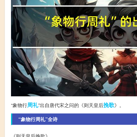
周礼
挽歌
“象物行
”出自唐代宋之问的《则天皇后
》。
“象物行周礼”全诗
《则天皇后挽歌》