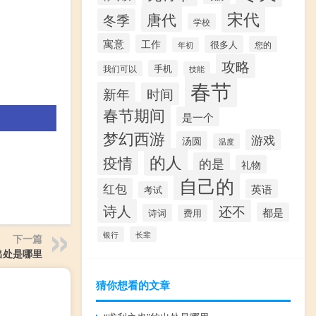
宋代
唐代
冬季
学校
寓意
工作
很多人
您的
年初
攻略
手机
我们可以
技能
春节
新年
时间
春节期间
是一个
梦幻西游
游戏
汤圆
温度
的人
。
疫情
的是
礼物
自己的
红包
英语
考试
诗人
还不
都是
诗词
费用
银行
长辈
下一篇
出处是哪里
猜你想看的文章