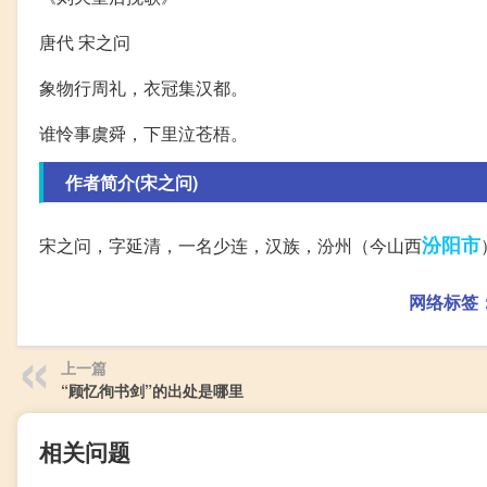
唐代 宋之问
象物行周礼，衣冠集汉都。
谁怜事虞舜，下里泣苍梧。
作者简介(宋之问)
汾阳市
宋之问，字延清，一名少连，汉族，汾州（今山西
网络标签
上一篇
“顾忆徇书剑”的出处是哪里
相关问题