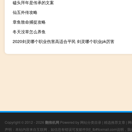
磕头拜年是传承的文案
仙五外传攻略
章鱼致命捕捉攻略
冬天没草怎么养鱼
2020剑灵哪个职业伤害高适合平民 剑灵哪个职业pk厉害
Copyright © 2012 - 2026
翻推机网
Powered by
网站分类目录
|
精选推荐文章
|
网
声明：本站内容来自互联网，如信息有错误可发邮件到f_fb#foxmail.com说明