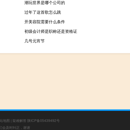
潮玩世界是哪个公司的
过年了这首歌怎么跳
开美容院需要什么条件
初级会计师是职称还是资格证
几号元宵节
站地图
|
疑难解答
陕ICP备05439492号
，我们会及时纠正，谢谢