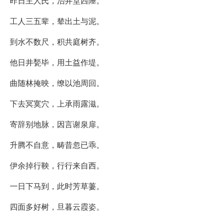
昨日主人氏，治井堂西陲。
工人三五辈，辇出土与泥。
到水不数尺，积共庭树齐。
他日井甃毕，用土益作堤。
曲随林掩映，缭以池周回。
下去冥寞穴，上承雨露滋。
寄辞别地脉，因言谢泉扉。
升腾不自意，畴昔忽已乖。
伊余掉行鞅，行行来自西。
一日下马到，此时芳草萋。
四面多好树，旦暮云霞姿。