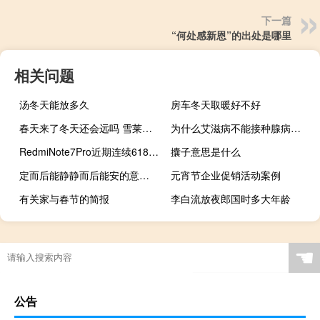
下一篇
“何处感新恩”的出处是哪里
相关问题
汤冬天能放多久
房车冬天取暖好不好
春天来了冬天还会远吗 雪莱（冬天来了春天还会远吗雪莱）
为什么艾滋病不能接种腺病毒疫苗（为什么艾滋病不能治愈）
RedmiNote7Pro近期连续618天首次降价
攮子意思是什么
定而后能静静而后能安的意思（定而后能静静而后能安安而后能虑）
元宵节企业促销活动案例
有关家与春节的简报
李白流放夜郎国时多大年龄
☚
公告