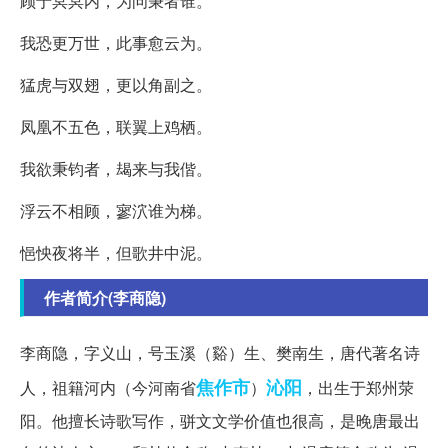
顾于冥冥内，为问秉者谁。
我恐更万世，此事愈云为。
猛虎与双翅，更以角副之。
凤凰不五色，联翼上鸡栖。
我欲秉钧者，朅来与我偕。
浮云不相顾，寥泬谁为梯。
悒怏夜将半，但歌井中泥。
作者简介(李商隐)
李商隐，字义山，号玉溪（谿）生、樊南生，唐代著名诗
焦作市
沁阳
人，祖籍河内（今河南省
）
，出生于郑州荥
阳。他擅长诗歌写作，骈文文学价值也很高，是晚唐最出