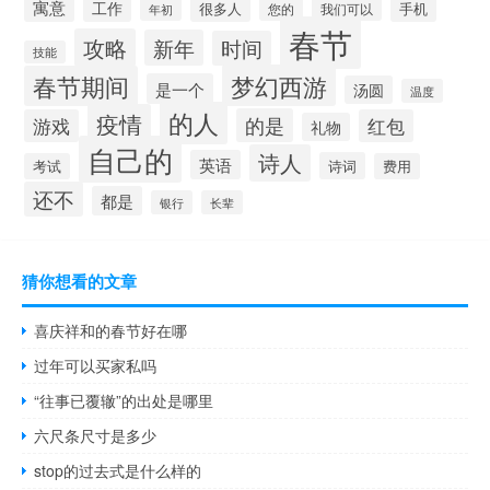
寓意
工作
很多人
您的
手机
我们可以
年初
春节
攻略
新年
时间
技能
梦幻西游
春节期间
是一个
汤圆
温度
的人
疫情
的是
游戏
红包
礼物
自己的
诗人
英语
诗词
考试
费用
还不
都是
银行
长辈
猜你想看的文章
喜庆祥和的春节好在哪
过年可以买家私吗
“往事已覆辙”的出处是哪里
六尺条尺寸是多少
stop的过去式是什么样的