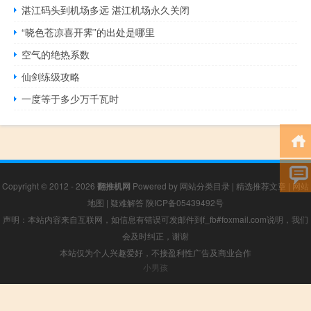
湛江码头到机场多远 湛江机场永久关闭
“晓色苍凉喜开霁”的出处是哪里
空气的绝热系数
仙剑练级攻略
一度等于多少万千瓦时
Copyright © 2012 - 2026
翻推机网
Powered by
网站分类目录
|
精选推荐文章
|
网站
地图
|
疑难解答
陕ICP备05439492号
声明：本站内容来自互联网，如信息有错误可发邮件到f_fb#foxmail.com说明，我们
会及时纠正，谢谢
本站仅为个人兴趣爱好，不接盈利性广告及商业合作
小男孩