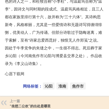
色的诗人之一，和杜牧合称“小李杜”，与温庭筠合称为“温
李”，因诗文与同时期的段成式、温庭筠风格相近，且三人
都在家族里排行第十六，故并称为“三十六体”。其诗构思
新奇，风格秾丽，尤其是一些爱情诗和无题诗写得缠绵悱
恻，优美动人，广为传诵。但部分诗歌过于隐晦迷离，难
于索解，至有“诗家总爱西昆好，独恨无人作郑笺”之说。
因处于牛李党争的夹缝之中，一生很不得志。死后葬于家
乡沁阳（今河南焦作市沁阳与博爱县交界之处）。作品收
录为《李义山诗集》。
心愿下载网
网络标签：
沁阳
淮南
焦作市
上一篇
“坐想二公欢”的出处是哪里