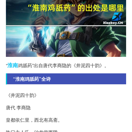
淮南
“
鸡舐药”出自唐代李商隐的《井泥四十韵》。
“淮南鸡舐药”全诗
《井泥四十韵》
唐代 李商隐
皇都依仁里，西北有高斋。