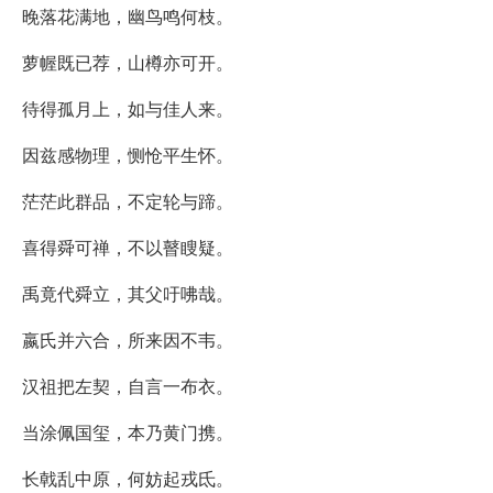
晚落花满地，幽鸟鸣何枝。
萝幄既已荐，山樽亦可开。
待得孤月上，如与佳人来。
因兹感物理，恻怆平生怀。
茫茫此群品，不定轮与蹄。
喜得舜可禅，不以瞽瞍疑。
禹竟代舜立，其父吁咈哉。
嬴氏并六合，所来因不韦。
汉祖把左契，自言一布衣。
当涂佩国玺，本乃黄门携。
长戟乱中原，何妨起戎氐。