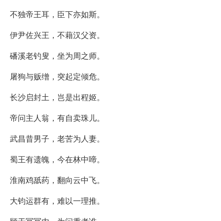
不独帝王耳，臣下亦如斯。
伊尹佐兴王，不藉汉父资。
磻溪老钓叟，坐为周之师。
屠狗与贩缯，突起定倾危。
长沙启封土，岂是出程姬。
帝问主人翁，有自卖珠儿。
武昌昔男子，老苦为人妻。
蜀王有遗魄，今在林中啼。
淮南鸡舐药，翻向云中飞。
大钧运群有，难以一理推。