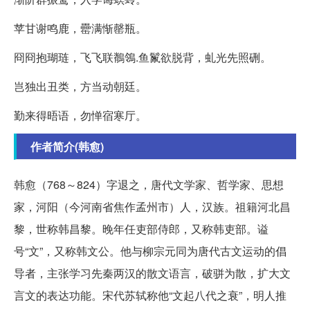
苹甘谢鸣鹿，罍满惭罄瓶。
冏冏抱瑚琏，飞飞联鶺鴒.鱼鬣欲脱背，虬光先照硎。
岂独出丑类，方当动朝廷。
勤来得晤语，勿惮宿寒厅。
作者简介(韩愈)
韩愈（768～824）字退之，唐代文学家、哲学家、思想
家，河阳（今河南省焦作孟州市）人，汉族。祖籍河北昌
黎，世称韩昌黎。晚年任吏部侍郎，又称韩吏部。谥
号“文”，又称韩文公。他与柳宗元同为唐代古文运动的倡
导者，主张学习先秦两汉的散文语言，破骈为散，扩大文
言文的表达功能。宋代苏轼称他“文起八代之衰”，明人推