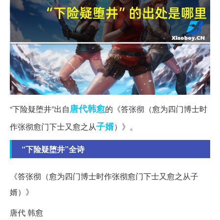
唐代
韩愈
“下险疑堕井”出自
的《答张彻（愈为四门博士时
子婿
作张彻愈门下士又愈之从
）》。
“下险疑堕井”全诗
《答张彻（愈为四门博士时作张彻愈门下士又愈之从子
婿）》
唐代 韩愈