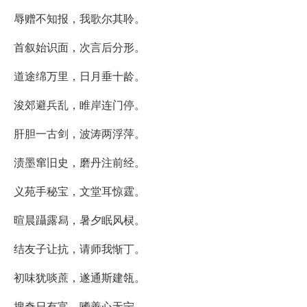
辱赠不知报，我歌尔其聆。
首叙始识面，次言后分形。
道途绵万里，日月垂十龄。
浚郊避兵乱，睢岸连门停。
肝胆一古剑，波涛两浮萍。
渍墨窜旧史，磨丹注前经。
义苑手秘宝，文堂耳惊霆。
暄晨躡露舄，暑夕眠风棂。
结友子让抗，请师我惭丁。
初味犹啖蔗，遂通斯建瓴。
搜奇日有富，嗜善心无宁。