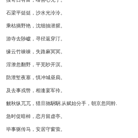
石梁平侹侹，沙水光泠泠。
乘枯摘野艳，沈细抽潜腥。
游寺去陟巘，寻径返穿汀。
缘云竹竦竦，失路麻冥冥。
淫潦忽翻野，平芜眇开溟。
防泄堑夜塞，惧冲城昼扃。
及去事戎辔，相逢宴军伶。
觥秋纵兀兀，猎旦驰駉駉.从赋始分手，朝京忽同舲.
急时促暗棹，恋月留虚亭。
毕事驱传马，安居守窗萤。