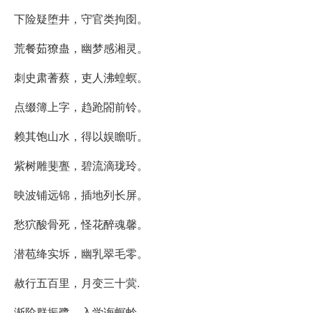
下险疑堕井，守官类拘囹。
荒餐茹獠蛊，幽梦感湘灵。
刺史肃蓍蔡，吏人沸蝗螟。
点缀簿上字，趋跄閤前铃。
赖其饱山水，得以娱瞻听。
紫树雕斐亹，碧流滴珑玲。
映波铺远锦，插地列长屏。
愁狖酸骨死，怪花醉魂馨。
潜苞绛实坼，幽乳翠毛零。
赦行五百里，月变三十蓂.
渐阶群振鹭，入学诲螟蛉。