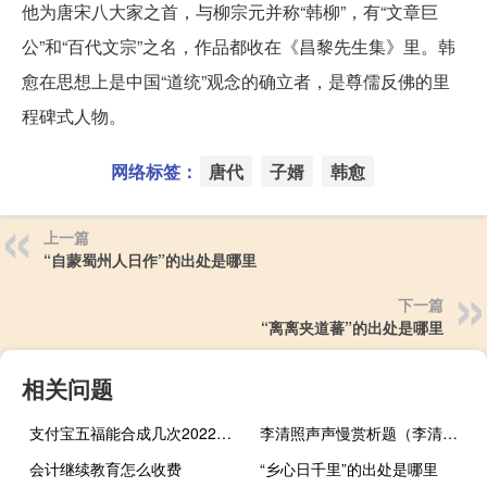
他为唐宋八大家之首，与柳宗元并称“韩柳”，有“文章巨
公”和“百代文宗”之名，作品都收在《昌黎先生集》里。韩
愈在思想上是中国“道统”观念的确立者，是尊儒反佛的里
程碑式人物。
网络标签：
唐代
子婿
韩愈
上一篇
“自蒙蜀州人日作”的出处是哪里
下一篇
“离离夹道蕃”的出处是哪里
相关问题
支付宝五福能合成几次2022（支付宝五福能合成几次）
李清照声声慢赏析题（李清照声声慢赏析）
会计继续教育怎么收费
“乡心日千里”的出处是哪里