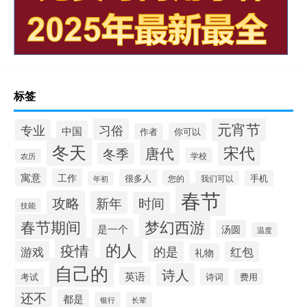
标签
元宵节
习俗
专业
中国
你可以
作者
冬天
宋代
唐代
冬季
学校
农历
寓意
工作
很多人
您的
手机
我们可以
年初
春节
攻略
新年
时间
技能
梦幻西游
春节期间
是一个
汤圆
温度
的人
疫情
的是
游戏
红包
礼物
自己的
诗人
英语
诗词
考试
费用
还不
都是
银行
长辈