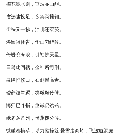
梅花灞水别，宫烛骊山醒。
省选逮投足，乡宾尚摧翎。
尘祛又一掺，泪眦还双荧。
洛邑得休告，华山穷绝陉。
倚岩睨海浪，引袖拂天星。
日驾此回辖，金神所司刑。
泉绅拖修白，石剑攒高青。
磴藓澾拳跼，梯飚飐伶俜。
悔狂已咋指，垂诫仍镌铭。
峨豸忝备列，伏蒲愧分泾。
微诚慕横草，琐力摧撞筳.叠雪走商岭，飞波航洞庭。