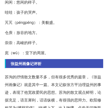
闲闲：悠闲的样子。
哇哇：孩子的哭声。
芃芃（pénɡpénɡ）：美貌盛。
仓庾：放谷的地方。
崇崇：高峻的样子。
庑（wǔ）：堂下的周屋。
张益州画像记评析
苏洵的抒情散文数量不多，但有很多优秀的篇章，《张益
州画像记》就是其中一篇。本文记叙张方平治理益州的事
迹，表现了他宽政爱民的思想。苏洵的散文观点鲜明，论
据充足，语言犀利，话语纵横，有很强的思辩力。欧阳修
称其为“博辩宏伟”，“纵横上下，出入驰骤，必造于深微而