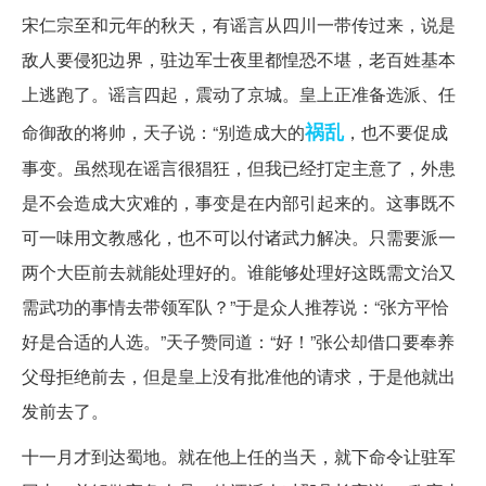
宋仁宗至和元年的秋天，有谣言从四川一带传过来，说是
敌人要侵犯边界，驻边军士夜里都惶恐不堪，老百姓基本
上逃跑了。谣言四起，震动了京城。皇上正准备选派、任
祸乱
命御敌的将帅，天子说：“别造成大的
，也不要促成
事变。虽然现在谣言很猖狂，但我已经打定主意了，外患
是不会造成大灾难的，事变是在内部引起来的。这事既不
可一味用文教感化，也不可以付诸武力解决。只需要派一
两个大臣前去就能处理好的。谁能够处理好这既需文治又
需武功的事情去带领军队？”于是众人推荐说：“张方平恰
好是合适的人选。”天子赞同道：“好！”张公却借口要奉养
父母拒绝前去，但是皇上没有批准他的请求，于是他就出
发前去了。
十一月才到达蜀地。就在他上任的当天，就下命令让驻军