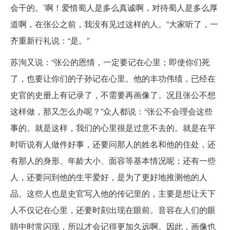
会干的。’啊！爱惜蜀人是多么真诚啊，对待蜀人是多么厚
道啊，在张公之前，我没有见过这样的人。”大家听了，一
齐重新行礼说：“是。”
苏洵又说：“张公的恩情，一定要记在心里；即使你们死
了，也要让你们的子孙记在心里。他的丰功伟绩，已经在
史官的史册上有记录了，不需要再画像了。况且张公不想
这样做，那又怎么办呢？”众人都说：“张公不会理会这些
事的。就是这样，我们的心里很是过意不去的。就是在平
时听说有人做件好事，还要问那人的姓名和他的住处，还
有那人的身形、年龄大小、面容等基本情况呢；还有一些
人，还要问到他的生平爱好，是为了更好地推测他的人
品。这些人也是史官写入他的传记里的，主要是想让天下
人不仅记在心里，还要时刻出现在眼前。音容在人们的眼
睛中时常闪现，所以才会记得更加久远啊。因此，画像也