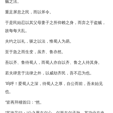
贼之法。
重足屏息之民，而以斧令。
于是民始忍以其父母妻子之所仰赖之身，而弃之于盗贼，
故每每大乱。
夫约之以礼，驱之以法，惟蜀人为易。
至于急之而生变，虽齐、鲁亦然。
吾以齐、鲁待蜀人，而蜀人亦自以齐、鲁之人待其身。
若夫肆意于法律之外，以威劫齐民，吾不忍为也。
’呜呼！爱蜀人之深，待蜀人之厚，自公而前，吾未始见
也。
”皆再拜稽首曰：“然。
”苏洵又曰：“公之恩在尔心，尔死在尔子孙，其功业在史