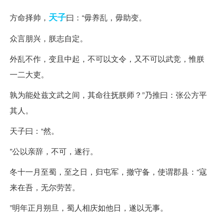
天子
方命择帅，
曰：“毋养乱，毋助变。
众言朋兴，朕志自定。
外乱不作，变且中起，不可以文令，又不可以武竞，惟朕
一二大吏。
孰为能处兹文武之间，其命往抚朕师？”乃推曰：张公方平
其人。
天子曰：“然。
”公以亲辞，不可，遂行。
冬十一月至蜀，至之日，归屯军，撤守备，使谓郡县：“寇
来在吾，无尔劳苦。
”明年正月朔旦，蜀人相庆如他日，遂以无事。