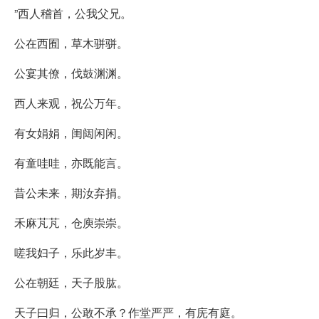
”西人稽首，公我父兄。
公在西囿，草木骈骈。
公宴其僚，伐鼓渊渊。
西人来观，祝公万年。
有女娟娟，闺闼闲闲。
有童哇哇，亦既能言。
昔公未来，期汝弃捐。
禾麻芃芃，仓庾崇崇。
嗟我妇子，乐此岁丰。
公在朝廷，天子股肱。
天子曰归，公敢不承？作堂严严，有庑有庭。