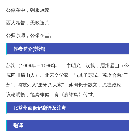
公像在中，朝服冠缨。
西人相告，无敢逸荒。
公归京师，公像在堂。
作者简介(苏洵)
苏洵（1009年－1066年），字明允，汉族，眉州眉山（今
属四川眉山人）。北宋文学家，与其子苏轼、苏辙合称“三
苏”，均被列入“唐宋八大家”。苏洵长于散文，尤擅政论，
议论明畅，笔势雄健，有《嘉祐集》传世。
张益州画像记翻译及注释
翻译