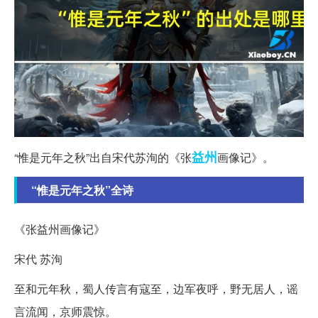
益州
“惟是元年之秋”出自宋代苏洵的《张
画像记》。
“惟是元年之秋”全诗
《张益州画像记》
宋代 苏洵
至和元年秋，蜀人传言有寇至，边军夜呼，野无居人，谣
言流闻，京师震惊。