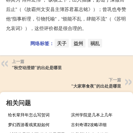
后止”（《故霸州文安县主簿苏君墓志铭》）；曾巩也夸赞
他“指事析理，引物托喻”，“烦能不乱，肆能不流”（《苏明
允哀词》），这些评价都是很合理的。
网络标签：
天子
益州
祸乱
上一篇
“秋空动澄碧”的出处是哪里
下一篇
“大家寒食夜”的出处是哪里
相关问题
给长辈拜年怎么写贺词
滨州学院是几本上几年
梦幻西游看戏奖励如何
古剑奇谭2攻略详细