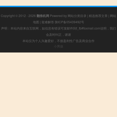
Copyright © 2012 - 2026
翻推机网
Powered by
网站分类目录
|
精选推荐文章
|
网站
地图
|
疑难解答
陕ICP备05439492号
声明：本站内容来自互联网，如信息有错误可发邮件到f_fb#foxmail.com说明，我们
会及时纠正，谢谢
本站仅为个人兴趣爱好，不接盈利性广告及商业合作
小男孩