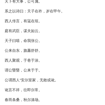
天下有大事，公可属。
系之以诗曰：天子在祚，岁在甲午。
西人传言，有寇在垣。
庭有武臣，谋夫如云。
天子曰嘻，命我张公。
公来自东，旗纛舒舒。
西人聚观，于巷于涂。
谓公暨暨，公来于于。
公谓西人“安尔室家，无敢或讹。
讹言不祥，往即尔常。
春而条桑，秋尔涤场。