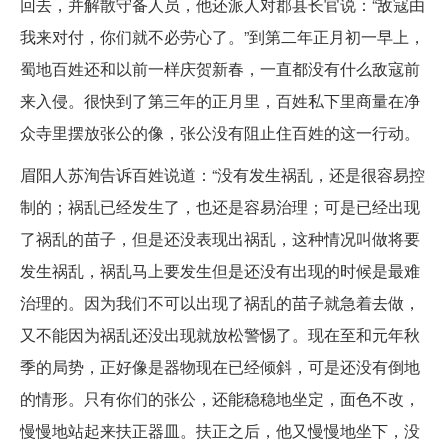
回去，并解散守备人员，他还派人对郡县长官说：“敌寇由
我来对付，你们就不必劳心了。”到第二年正月初一早上，
蜀地百姓还和以前一样庆贺新春，一直都没有什么敌寇前
来入侵。很快到了第三年的正月里，百姓私下里商量在净
众寺里摆放张公的像，张公没有阻止住百姓的这一行动。
眉阳人苏洵告诉百姓说道：“没有发生祸乱，还是很容易控
制的；祸乱已经发生了，也还是容易治理；可是已经出现
了祸乱的苗子，但是还没表现出祸乱，这种情况叫做将要
发生祸乱，祸乱马上要发生但是还没有出现的时候是最难
治理的。因为我们不可以出现了祸乱的苗子就急着去做，
又不能因为祸乱还没出现就放松警惕了。现在至和元年秋
季的局势，正好像是器物现在已经倾斜，可是还没有倒地
的情形。只有你们的张公，还能稳稳地坐定，面色不改，
慢慢地站起来扶正器皿。扶正之后，他又慢慢地坐下，没