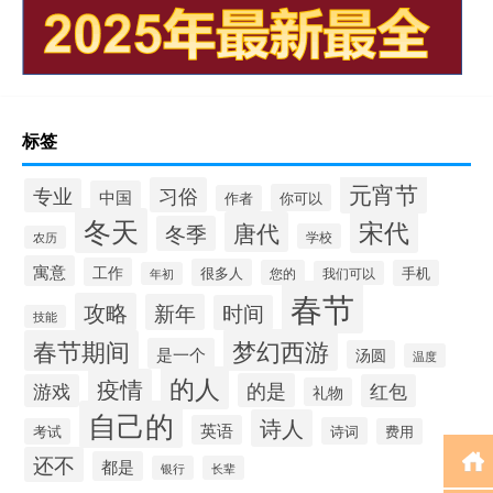
标签
元宵节
习俗
专业
中国
你可以
作者
冬天
宋代
唐代
冬季
学校
农历
寓意
工作
很多人
您的
手机
我们可以
年初
春节
攻略
新年
时间
技能
梦幻西游
春节期间
是一个
汤圆
温度
的人
疫情
的是
游戏
红包
礼物
自己的
诗人
英语
诗词
考试
费用
还不
都是
银行
长辈