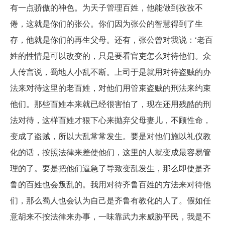
有一点骄傲的神色。为天子管理百姓，他能做到孜孜不
倦，这就是你们的张公。你们因为张公的智慧得到了生
存，他就是你们的再生父母。还有，张公曾对我说：‘老百
姓的性情是可以改变的，只是要看官吏怎么对待他们。众
人传言说，蜀地人小乱不断。上司于是就用对待盗贼的办
法来对待这里的老百姓，对他们用管束盗贼的刑法来约束
他们。那些百姓本来就已经很害怕了，现在还用残酷的刑
法对待，这样百姓才狠下心来抛弃父母妻儿，不顾性命，
变成了盗贼，所以大乱常常发生。要是对他们施以礼仪教
化的话，按照法律来差使他们，这里的人就变成最容易管
理的了。要是把他们逼急了导致变乱发生，那么即使是齐
鲁的百姓也会叛乱的。我用对待齐鲁百姓的方法来对待他
们，那么蜀人也会认为自己是齐鲁有教化的人了。假如任
意胡来不按法律来办事，一味靠武力来威胁平民，我是不