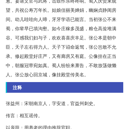
葱。宴请文官与武将，击鼓作乐咚咚响。蜀人庆贺来观
望，共祝公寿万年长。姑娘佳丽美婵娟，幽娴贞静闺房
间。幼儿哇哇向人啼，牙牙学语已能言。当初张公不来
蜀，你辈早已填沟壑。如今庄稼多茂盛，粮仓高耸堆满
谷。可感我们妇与子，欢欢喜喜庆丰足。张公本是朝中
臣，天子左右得力人。天子下诏命返驾，张公岂敢不允
承。修起殿堂好庄严，又有廊房又有庭。公像挂在正当
中，朝服冠带宛如真。蜀人纷纷来禀告，不敢放荡做懒
人。张公放心回京城，像挂殿堂传美名。
注释
张益州：宋朝南京人，字安道，官益州刺史。
传言：相互谣传。
以亲辞：用养老的理由推辞官职。