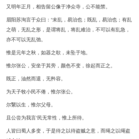
又明年正月，相告留公像于净众寺，公不能禁。
眉阳苏洵言于众曰：“未乱，易治也；既乱，易治也；有乱
之萌，无乱之形，是谓将乱，将乱难治，不可以有乱急，
亦不可以无乱弛。
惟是元年之秋，如器之欹，未坠于地。
惟尔张公，安坐于其旁，颜色不变，徐起而正之。
既正，油然而退，无矜容。
为天子牧小民不倦，惟尔张公。
尔繄以生，惟尔父母。
且公尝为我言‘民无常性，惟上所待。
人皆曰蜀人多变，于是待之以待盗贼之意，而绳之以绳盗