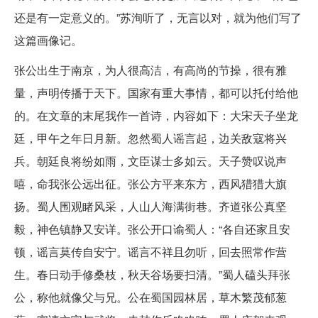
还是有一定意义的。”苏洵听了，无言以对，就为他们写了
这篇画像记。
张公出生于南京，为人很高洁，有高尚的节操，很有雅
量，声明传播于天下。国家有重大事情，都可以托付给他
的。在文章的末尾我作一首诗，内容如下：大宋天子坐龙
廷，甲午之年日月新。忽然蜀人谣言起，边关敌寇将兴
兵。朝廷良将纷如雨，文臣谋士多如云。天子赞叹说声
嘻，命我张公远出征。张公方平来东方，西风猎猎大旗
扬。蜀人围观睹风采，人山人海满街巷。齐道张公真坚
毅，神色镇静又安详。张公开口谕蜀人：“各自还家且安
顿，谣言莫传自安宁。谣言不祥且勿听，回去照常作营
生。春日动手修桑枝，秋天谷场要扫清。”蜀人磕头拜张
公，称他就像父与兄。公在蜀国园林居，草木繁茂郁葱