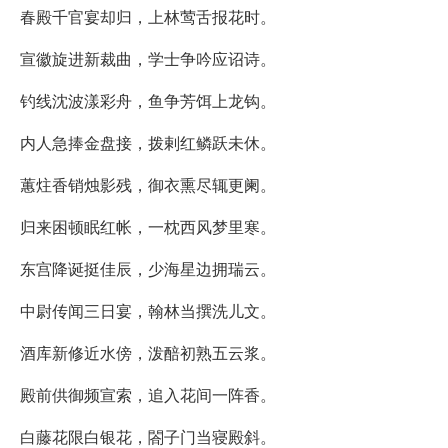
春殿千官宴却归，上林莺舌报花时。
宣徽旋进新裁曲，学士争吟应诏诗。
钓线沈波漾彩舟，鱼争芳饵上龙钩。
内人急捧金盘接，拨剌红鳞跃未休。
蕙炷香销烛影残，御衣熏尽辄更阑。
归来困顿眠红帐，一枕西风梦里寒。
东宫降诞挺佳辰，少海星边拥瑞云。
中尉传闻三日宴，翰林当撰洗儿文。
酒库新修近水傍，泼醅初熟五云浆。
殿前供御频宣索，追入花间一阵香。
白藤花限白银花，閤子门当寝殿斜。