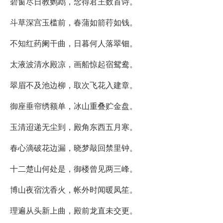
碧窗尽日教鹦鹉，念得君王数首诗。
斗草深宫玉槛前，春蒲如箭荇如钱。
不知红药阑干曲，日暮何人落翠钿。
太液波清水殿凉，画船惊起宿鸳鸯。
翠眉不及池边柳，取次飞花入建章。
御座垂帘绣额单，冰山重叠贮金盘。
玉清迢递无尘到，殿角东西五月寒。
春心滴破花边漏，晓梦敲回禁里钟。
十二楚山何处是，御楼曾见两三峰。
博山夜宿沈香火，帐外时闻暖凤笙。
理遍从头新上曲，殿前龙直未交更。