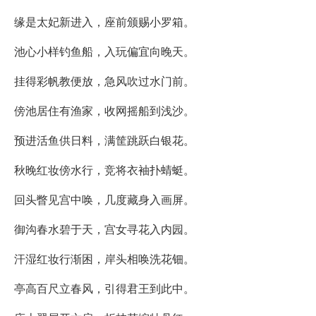
缘是太妃新进入，座前颁赐小罗箱。
池心小样钓鱼船，入玩偏宜向晚天。
挂得彩帆教便放，急风吹过水门前。
傍池居住有渔家，收网摇船到浅沙。
预进活鱼供日料，满筐跳跃白银花。
秋晚红妆傍水行，竞将衣袖扑蜻蜓。
回头瞥见宫中唤，几度藏身入画屏。
御沟春水碧于天，宫女寻花入内园。
汗湿红妆行渐困，岸头相唤洗花钿。
亭高百尺立春风，引得君王到此中。