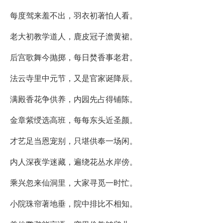
每度驾来羞不出，羽衣初著怕人看。
老大初教学道人，鹿皮冠子澹黄裙。
后宫歌舞今抛掷，每日焚香事老君。
法云寺里中元节，又是官家诞降辰。
满殿香花争供养，内园先占得铺陈。
金章紫绶选高班，每每东头近圣颜。
才艺足当恩宠别，只堪供奉一场闲。
内人深夜学迷藏，遍绕花丛水岸傍。
乘兴忽来仙洞里，大家寻觅一时忙。
小院珠帘著地垂，院中排比不相知。