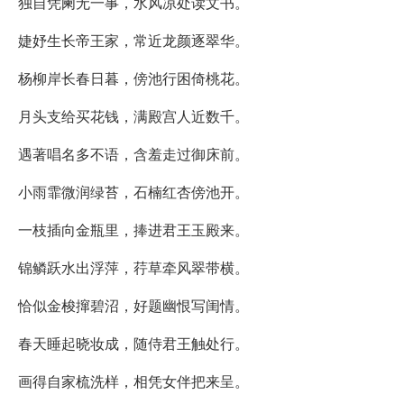
独自凭阑无一事，水风凉处读文书。
婕妤生长帝王家，常近龙颜逐翠华。
杨柳岸长春日暮，傍池行困倚桃花。
月头支给买花钱，满殿宫人近数千。
遇著唱名多不语，含羞走过御床前。
小雨霏微润绿苔，石楠红杏傍池开。
一枝插向金瓶里，捧进君王玉殿来。
锦鳞跃水出浮萍，荇草牵风翠带横。
恰似金梭撺碧沼，好题幽恨写闺情。
春天睡起晓妆成，随侍君王触处行。
画得自家梳洗样，相凭女伴把来呈。