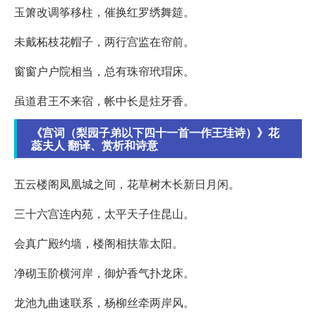
玉箫改调筝移柱，催换红罗绣舞筵。
未戴柘枝花帽子，两行宫监在帘前。
窗窗户户院相当，总有珠帘玳瑁床。
虽道君王不来宿，帐中长是炷牙香。
《宫词（梨园子弟以下四十一首一作王珪诗）》花
蕊夫人 翻译、赏析和诗意
五云楼阁凤凰城之间，花草树木长新日月闲。
三十六宫连内苑，太平天子住昆山。
会真广殿约墙，楼阁相扶靠太阳。
净砌玉阶横河岸，御炉香气扑龙床。
龙池九曲速联系，杨柳丝牵两岸风。