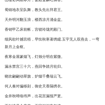
蜀锦地衣呈队舞，教头先出拜君王。
天外明河翻玉浪，楼西凉月涌金盆。
香销甲乙床前帐，宫锁玲珑闭殿门。
细风欹叶撼宫梧，早怯秋寒著绣繻.玉宇无人双燕去，一弯
新月上金枢。
夜寒金屋篆烟飞，灯烛分明在紫微。
漏永禁宫三十六，燕回争踏月轮归。
晓吹翩翩动翠旗，炉烟千叠瑞云飞。
何人奏对偏移刻，御史天香隔绣衣。
金井秋啼络纬声，出花宫漏报严更。