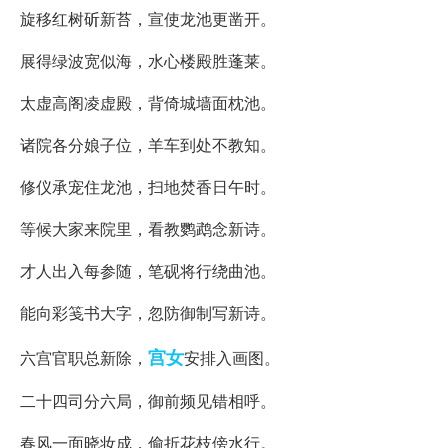
旋移红树斫新苔，宣使龙池更凿开。
展得绿波宽似海，水心楼殿胜蓬莱。
太虚高阁凌虚殿，背倚城墙面枕池。
诸院各分娘子位，羊车到处不教知。
修仪承宠住龙池，扫地焚香日午时。
等候大家来院里，看教鹦鹉念新诗。
才人出入每参随，笔砚将行绕曲池。
能向彩笺书大字，忽防御制写新诗。
宫女
六宫官职总新除，
安排入画图。
二十四司分六局，御前频见错相呼。
春风一面晓妆成，偷折花枝傍水行。