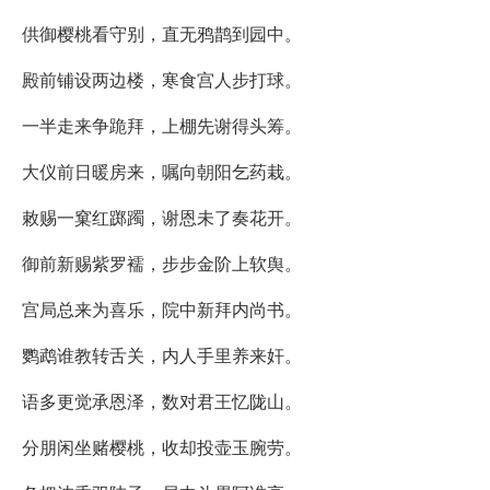
供御樱桃看守别，直无鸦鹊到园中。
殿前铺设两边楼，寒食宫人步打球。
一半走来争跪拜，上棚先谢得头筹。
大仪前日暖房来，嘱向朝阳乞药栽。
敕赐一窠红踯躅，谢恩未了奏花开。
御前新赐紫罗襦，步步金阶上软舆。
宫局总来为喜乐，院中新拜内尚书。
鹦鹉谁教转舌关，内人手里养来奸。
语多更觉承恩泽，数对君王忆陇山。
分朋闲坐赌樱桃，收却投壶玉腕劳。