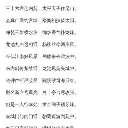
三十六宫连内苑，太平天子住昆山。
会真广殿约宫墙，楼阁相扶倚太阳。
净甃玉阶横水岸，御炉香气扑龙床。
龙池九曲远相通，杨柳丝牵两岸风。
长似江南好风景，画船来去碧波中。
东内斜将紫禁通，龙池凤苑夹城中。
晓钟声断严妆罢，院院纱窗海日红。
殿名新立号重光，岛上亭台尽改张。
但是一人行幸处，黄金阁子锁牙床。
夹城门与内门通，朝罢巡游到苑中。