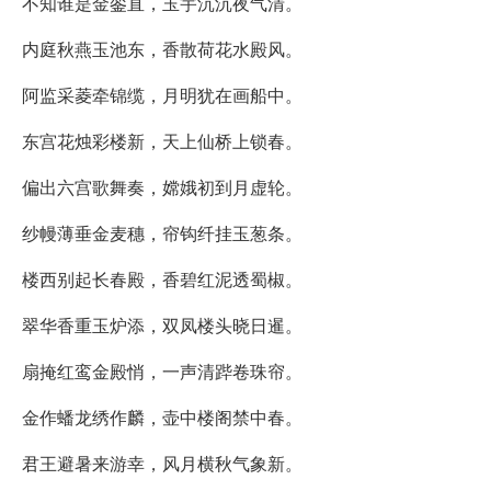
不知谁是金銮直，玉宇沉沉夜气清。
内庭秋燕玉池东，香散荷花水殿风。
阿监采菱牵锦缆，月明犹在画船中。
东宫花烛彩楼新，天上仙桥上锁春。
偏出六宫歌舞奏，嫦娥初到月虚轮。
纱幔薄垂金麦穗，帘钩纤挂玉葱条。
楼西别起长春殿，香碧红泥透蜀椒。
翠华香重玉炉添，双凤楼头晓日暹。
扇掩红鸾金殿悄，一声清跸卷珠帘。
金作蟠龙绣作麟，壶中楼阁禁中春。
君王避暑来游幸，风月横秋气象新。