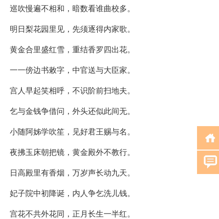
巡吹慢遍不相和，暗数看谁曲校多。
明日梨花园里见，先须逐得内家歌。
黄金合里盛红雪，重结香罗四出花。
一一傍边书敕字，中官送与大臣家。
宫人早起笑相呼，不识阶前扫地夫。
乞与金钱争借问，外头还似此间无。
小随阿姊学吹笙，见好君王赐与名。
夜拂玉床朝把镜，黄金殿外不教行。
日高殿里有香烟，万岁声长动九天。
妃子院中初降诞，内人争乞洗儿钱。
宫花不共外花同，正月长生一半红。