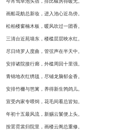
今宵驾幸池头宿，排比椒房得暖无。
画船花舫总新妆，进入池心近岛傍。
松柏楼窗楠木板，暖风吹过一团香。
三清台近苑墙东，楼槛层层映水红。
尽日绮罗人度曲，管弦声在半天中。
安排诸院接行廊，外槛周回十里强。
青锦地衣红绣毯，尽铺龙脑郁金香。
安排竹栅与笆篱，养得新生鹁鸽儿。
宣受内家专喂饲，花毛间看总皆知。
年初十五最风流，新赐云鬟便上头。
按罢霓裳归院里，画楼云阁总重修。