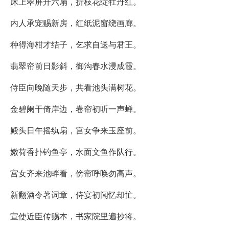
床上翠屏开六扇，折枝花绽牡丹红。
内人承宠赐新房，红纸泥窗绕画廊。
种得海柑才结子，乞求自送与君王。
翡翠帘前日影斜，御沟春水浸成霞。
侍臣向晚随天步，共看池头满树花。
金碧阑干倚岸边，卷帘初听一声蝉。
殿头日午摇纨扇，宫女争来玉座前。
嫩荷香扑钓鱼亭，水面文鱼作队行。
宫女齐来池畔看，傍帘呼唤勿高声。
新翻酒令著词章，侍宴初闻忆却忙。
宣使近臣传赐本，书家院里遍抄将。