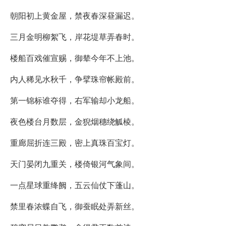
朝阳初上黄金屋，禁夜春深昼漏迟。
三月金明柳絮飞，岸花堤草弄春时。
楼船百戏催宣赐，御辇今年不上池。
内人稀见水秋千，争擘珠帘帐殿前。
第一锦标谁夺得，右军输却小龙船。
夜色楼台月数层，金猊烟穗绕觚棱。
重廊屈折连三殿，密上真珠百宝灯。
天门晏闭九重关，楼倚银河气象间。
一点星球重绛阙，五云仙仗下蓬山。
禁里春浓蝶自飞，御蚕眠处弄新丝。