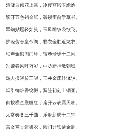
清晓自倾花上露，冷侵宫殿玉蟾蜍。
擘开五色销金纸，碧锁窗前学草书。
翠钿贴靥轻如笑，玉凤雕钗袅欲飞。
拂晓贺春皇帝阁，彩衣金胜近龙衣。
琐声金彻阁门环，帘卷珍珠十二间。
别殿春风呼万岁，中丞新押散朝班。
鸡人报晓传三唱，玉井金床转辘轳。
烟引御炉香绕殿，漏签初刻上铜壶。
御按横金殿幄红，扇开云表露天容。
太常奏备三千曲，乐府新调十二钟。
宫女熏香进御衣，殿门开锁请金匙。