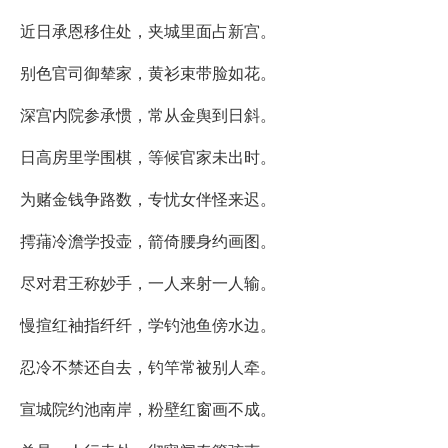
近日承恩移住处，夹城里面占新宫。
别色官司御辇家，黄衫束带脸如花。
深宫内院参承惯，常从金舆到日斜。
日高房里学围棋，等候官家未出时。
为赌金钱争路数，专忧女伴怪来迟。
摴蒱冷澹学投壶，箭倚腰身约画图。
尽对君王称妙手，一人来射一人输。
慢揎红袖指纤纤，学钓池鱼傍水边。
忍冷不禁还自去，钓竿常被别人牵。
宣城院约池南岸，粉壁红窗画不成。