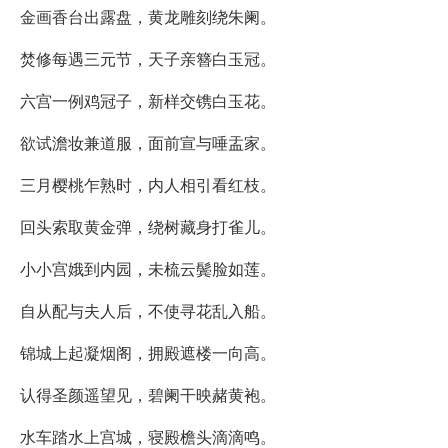
金画香台出露盘，黄龙雕刻绕朱阑。
焚修每遇三元节，天子亲簪白玉冠。
六宫一例鸡冠子，新样交镌白玉花。
欲试澹妆兼道服，面前宣与唾盂家。
三月樱桃乍熟时，内人相引看红枝。
回头索取黄金弹，绕树藏身打雀儿。
小小宫娥到内园，未梳云鬓脸如莲。
自从配与夫人后，不使寻花乱入船。
锦城上起凝烟阁，拥殿遮楼一向高。
认得圣颜遥望见，碧阑干映赭黄袍。
水车踏水上宫城，寝殿檐头滴滴鸣。