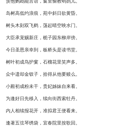
羡他鹦鹉能言语，窗里偷教鸲鹆儿。
岛树高低约浪痕，苑中斜日欲黄昏。
树头木刻双飞鹤，荡起晴空映水门。
大臣承宠赐新庄，栀子园东柳岸傍。
今日圣恩亲幸到，板桥头是读书堂。
树叶初成鸟护窠，石榴花里笑声多。
众中遗却金钗子，拾得从他要赎么。
小殿初成粉未干，贵妃姊妹自来看。
为逢好日先移入，续向街西索牡丹。
内人相续报花开，准拟君王便看来。
逢著五弦琴绣袋，宜春院里按歌回。