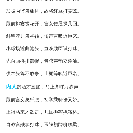
却被内监遥觑见，故将红豆打黄莺。
殿前排宴赏花开，宫女侵晨探几回。
斜望花开遥举袖，传声宣唤近臣来。
小球场近曲池头，宣唤勋臣试打球。
先向画楼排御幄，管弦声动立浮油。
供奉头筹不敢争，上棚等唤近臣名。
内人
酌酒才宣赐，马上齐呼万岁声。
殿前宫女总纤腰，初学乘骑怯又娇。
上得马来才欲走，几回抛鞚抱鞍桥。
自教宫娥学打球，玉鞍初跨柳腰柔。