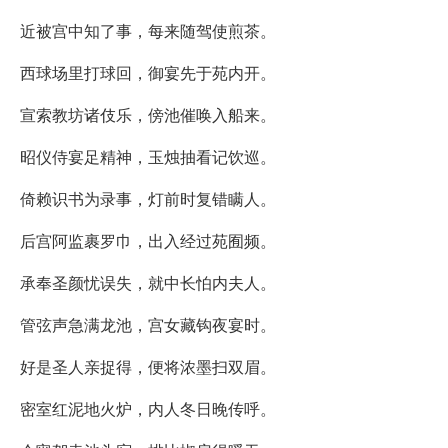
近被宫中知了事，每来随驾使煎茶。
西球场里打球回，御宴先于苑内开。
宣索教坊诸伎乐，傍池催唤入船来。
昭仪侍宴足精神，玉烛抽看记饮巡。
倚赖识书为录事，灯前时复错瞒人。
后宫阿监裹罗巾，出入经过苑囿频。
承奉圣颜忧误失，就中长怕内夫人。
管弦声急满龙池，宫女藏钩夜宴时。
好是圣人亲捉得，便将浓墨扫双眉。
密室红泥地火炉，内人冬日晚传呼。