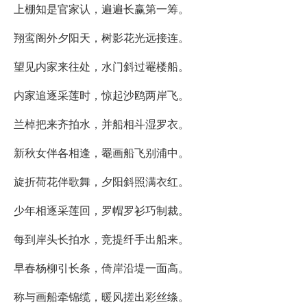
上棚知是官家认，遍遍长赢第一筹。
翔鸾阁外夕阳天，树影花光远接连。
望见内家来往处，水门斜过罨楼船。
内家追逐采莲时，惊起沙鸥两岸飞。
兰棹把来齐拍水，并船相斗湿罗衣。
新秋女伴各相逢，罨画船飞别浦中。
旋折荷花伴歌舞，夕阳斜照满衣红。
少年相逐采莲回，罗帽罗衫巧制裁。
每到岸头长拍水，竞提纤手出船来。
早春杨柳引长条，倚岸沿堤一面高。
称与画船牵锦缆，暖风搓出彩丝绦。