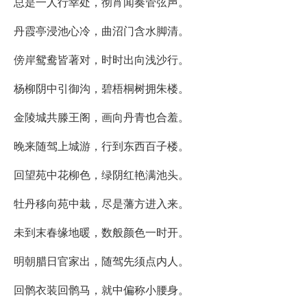
总是一人行幸处，彻宵闻奏管弦声。
丹霞亭浸池心冷，曲沼门含水脚清。
傍岸鸳鸯皆著对，时时出向浅沙行。
杨柳阴中引御沟，碧梧桐树拥朱楼。
金陵城共滕王阁，画向丹青也合羞。
晚来随驾上城游，行到东西百子楼。
回望苑中花柳色，绿阴红艳满池头。
牡丹移向苑中栽，尽是藩方进入来。
未到末春缘地暖，数般颜色一时开。
明朝腊日官家出，随驾先须点内人。
回鹘衣装回鹘马，就中偏称小腰身。