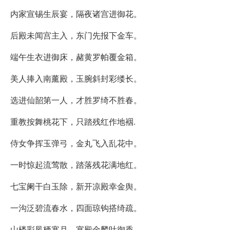
内家宣锡生辰宴，隔夜诸宫进御花。
后殿未闻宫主入，东门先报下金车。
端午生衣进御床，赭黄罗帕覆金箱。
美人捧入南薰殿，玉腕斜封彩缕长。
选进仙韶第一人，才胜罗绮不胜春。
重教按舞桃花下，只踏残红作地裀.
侍女争挥玉弹弓，金丸飞入乱花中。
一时惊起流莺散，踏落残花满地红。
七宝阑干白玉除，新开凉殿幸金舆。
一沟泛碧流春水，四面琼钩搭绮疏。
山楼彩凤栖寒月，宴殿金麟吐御香。