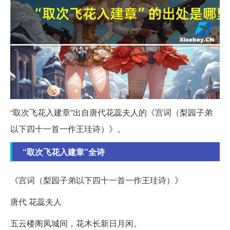
“取次飞花入建章”出自唐代花蕊夫人的《宫词（梨园子弟
以下四十一首一作王珪诗）》。
“取次飞花入建章”全诗
《宫词（梨园子弟以下四十一首一作王珪诗）》
唐代 花蕊夫人
五云楼阁凤城间，花木长新日月闲。