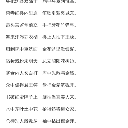
各把沈香双陆子，局中斗累阿谁高。
禁寺红楼内里通，笙歌引驾夹城东。
裹头宫监堂前立，手把牙鞘竹弹弓。
舞来汗湿罗衣彻，楼上人扶下玉梯。
归到院中重洗面，金花盆里泼银泥。
宿妆残粉未明天，总立昭阳花树边。
寒食内人长白打，库中先散与金钱。
众中偏得君王笑，偷把金箱笔砚开。
书破红蛮隔子上，旋推当直美人来。
水中芹叶土中花，拾得还将避众家。
总待别人般数尽，袖中拈出郁金芽。