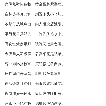
盘凤鞍鞯闪色妆，黄金压胯紫游缰。
自从拣得真龙种，别置东头小马坊。
翠辇每从城畔出，内人相次簇池隈。
嫩荷花里摇船去，一阵香风逐水来。
高烧红烛点银灯，秋晚花池景色澄。
今夜圣人新殿宿，后宫相竞觅祇承。
苑中排比宴秋宵，弦管挣摐各自调。
日晚阁门传圣旨，明朝尽放紫宸朝。
夜深饮散月初斜，无限宫嫔乱插花。
近侍婕妤先过水，遥闻隔岸唤船家。
宫娥小小艳红妆，唱得歌声绕画梁。