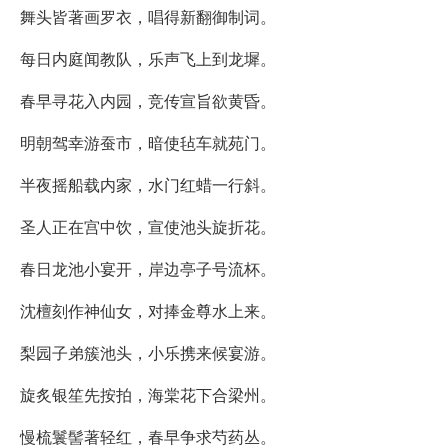
舞头皆著画罗衣，唱得新翻御制词。
每日内庭闻教队，乐声飞上到龙墀。
春早寻花入内园，竞传宣旨欲黄昏。
明朝驾幸游蚕市，暗使毡车就苑门。
半夜摇船载内家，水门红蜡一行斜。
圣人正在宫中饮，宣使池头旋折花。
春日龙池小宴开，岸边亭子号流杯。
沈檀刻作神仙女，对捧金尊水上来。
梨园子弟簇池头，小乐携来候宴游。
旋炙银笙先按拍，海棠花下合梁州。
慢梳鬟髻著轻红，春早争求芍药丛。