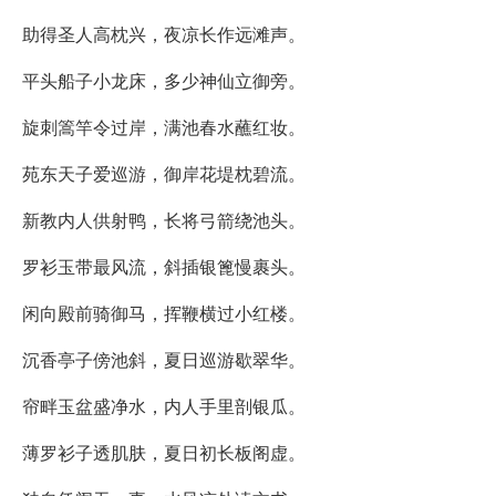
助得圣人高枕兴，夜凉长作远滩声。
平头船子小龙床，多少神仙立御旁。
旋刺篙竿令过岸，满池春水蘸红妆。
苑东天子爱巡游，御岸花堤枕碧流。
新教内人供射鸭，长将弓箭绕池头。
罗衫玉带最风流，斜插银篦慢裹头。
闲向殿前骑御马，挥鞭横过小红楼。
沉香亭子傍池斜，夏日巡游歇翠华。
帘畔玉盆盛净水，内人手里剖银瓜。
薄罗衫子透肌肤，夏日初长板阁虚。