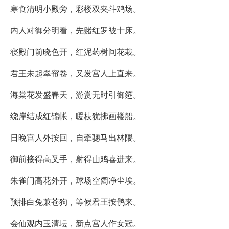
寒食清明小殿旁，彩楼双夹斗鸡场。
内人对御分明看，先赌红罗被十床。
寝殿门前晓色开，红泥药树间花栽。
君王未起翠帘卷，又发宫人上直来。
海棠花发盛春天，游赏无时引御筵。
绕岸结成红锦帐，暖枝犹拂画楼船。
日晚宫人外按回，自牵骢马出林隈。
御前接得高叉手，射得山鸡喜进来。
朱雀门高花外开，球场空阔净尘埃。
预排白兔兼苍狗，等候君王按鹘来。
会仙观内玉清坛，新点宫人作女冠。