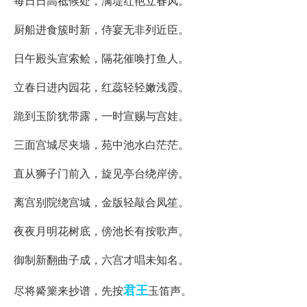
每日日高祗候处，满堤红艳立春风。
厨船进食簇时新，侍宴无非列近臣。
日午殿头宣索鲙，隔花催唤打鱼人。
立春日进内园花，红蕊轻轻嫩浅霞。
跪到玉阶犹带露，一时宣赐与宫娃。
三面宫城尽夹墙，苑中池水白茫茫。
直从狮子门前入，旋见亭台绕岸傍。
离宫别院绕宫城，金版轻敲合凤笙。
夜夜月明花树底，傍池长有按歌声。
御制新翻曲子成，六宫才唱未知名。
君王
尽将觱篥来抄谱，先按
玉笛声。