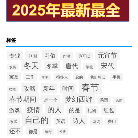
标签
元宵节
习俗
专业
中国
你可以
作者
冬天
宋代
唐代
冬季
学校
农历
寓意
工作
很多人
您的
手机
我们可以
年初
春节
攻略
新年
时间
技能
梦幻西游
春节期间
是一个
汤圆
温度
的人
疫情
的是
游戏
红包
礼物
自己的
诗人
英语
诗词
考试
费用
还不
都是
银行
长辈