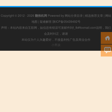
Copyright © 2012 - 2026
翻推机网
Powered by
网站分类目录
|
精选推荐文章
|
网站
地图
|
疑难解答
陕ICP备05439492号
声明：本站内容来自互联网，如信息有错误可发邮件到f_fb#foxmail.com说明，我们
会及时纠正，谢谢
本站仅为个人兴趣爱好，不接盈利性广告及商业合作
小男孩