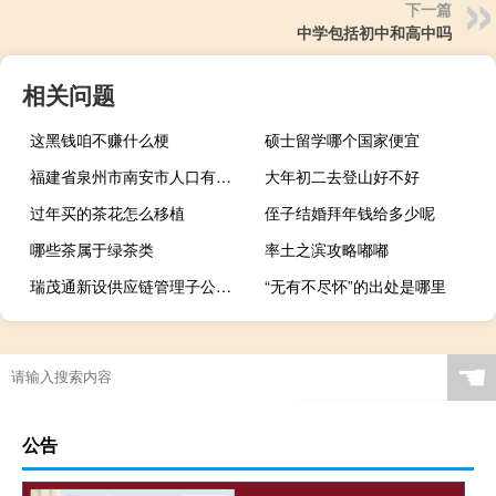
下一篇
中学包括初中和高中吗
相关问题
这黑钱咱不赚什么梗
硕士留学哪个国家便宜
福建省泉州市南安市人口有多少
大年初二去登山好不好
过年买的茶花怎么移植
侄子结婚拜年钱给多少呢
哪些茶属于绿茶类
率土之滨攻略嘟嘟
瑞茂通新设供应链管理子公司 注册资本2亿元
“无有不尽怀”的出处是哪里
☚
公告