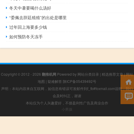
冬天中暑要喝什么汤好
“委佩去辞廷殖殖”的出处是哪里
过年回上海要多少钱
如何预防冬天冻手
Copyright © 2012 - 2026
翻推机网
Powered by
网站分类目录
|
精选推荐文章
|
网站
地图
|
疑难解答
陕ICP备05439492号
声明：本站内容来自互联网，如信息有错误可发邮件到f_fb#foxmail.com说明，我们
会及时纠正，谢谢
本站仅为个人兴趣爱好，不接盈利性广告及商业合作
小男孩