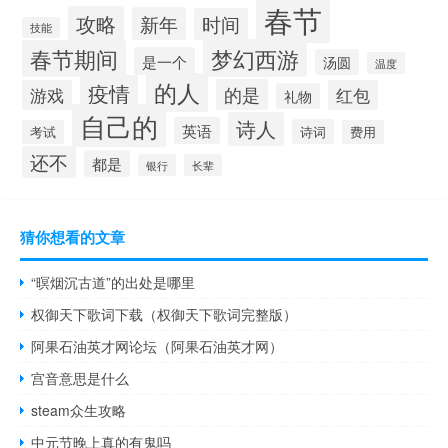
春节
攻略
新年
时间
技能
梦幻西游
春节期间
是一个
汤圆
温度
的人
疫情
的是
游戏
红包
礼物
自己的
诗人
英语
诗词
考试
费用
还不
都是
银行
长辈
猜你想看的文章
“暝烟沉古道”的出处是哪里
权御天下歌词下载（权御天下歌词完整版）
阿果石油英才网论坛（阿果石油英才网）
宫音意思是什么
steam众生攻略
中元节晚上真的有鬼吗