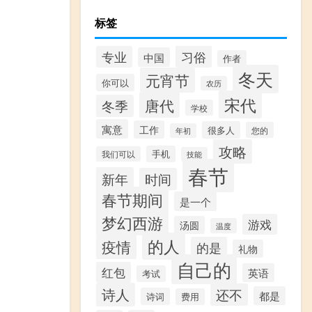
标签
习俗
专业
中国
作者
冬天
元宵节
你可以
农历
宋代
唐代
冬季
学校
寓意
工作
很多人
您的
年初
攻略
手机
我们可以
技能
春节
新年
时间
春节期间
是一个
梦幻西游
游戏
汤圆
温度
的人
疫情
的是
礼物
自己的
红包
英语
考试
诗人
还不
都是
诗词
费用