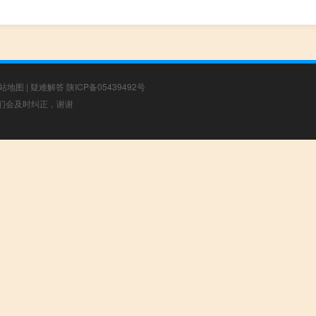
站地图
|
疑难解答
陕ICP备05439492号
，我们会及时纠正，谢谢