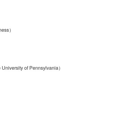
iness）
versity of Pennsylvania）