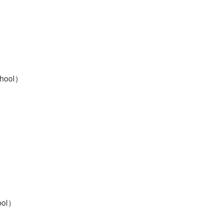
hool）
ool）