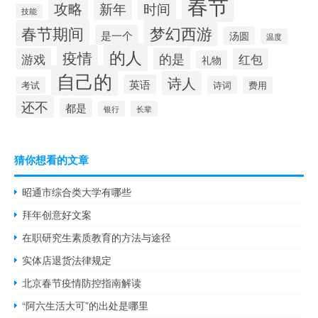
春节
攻略
新年
时间
技能
梦幻西游
春节期间
是一个
汤圆
温度
的人
疫情
的是
游戏
红包
礼物
自己的
诗人
英语
诗词
考试
费用
还不
都是
银行
长辈
猜你想看的文章
昭通市综合类大学有哪些
拜年创意好文案
在职研究生素质教育的方法与途径
实体店退货法律规定
北京春节疫情防控指南解读
“阿六生活大可”的出处是哪里