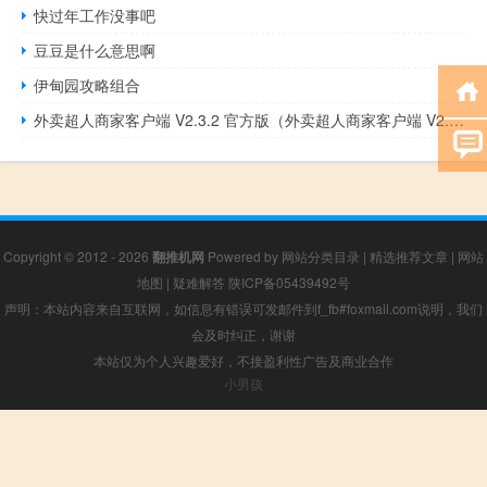
快过年工作没事吧
豆豆是什么意思啊
伊甸园攻略组合
外卖超人商家客户端 V2.3.2 官方版（外卖超人商家客户端 V2.3.2 官方版功能简介）
Copyright © 2012 - 2026
翻推机网
Powered by
网站分类目录
|
精选推荐文章
|
网站
地图
|
疑难解答
陕ICP备05439492号
声明：本站内容来自互联网，如信息有错误可发邮件到f_fb#foxmail.com说明，我们
会及时纠正，谢谢
本站仅为个人兴趣爱好，不接盈利性广告及商业合作
小男孩