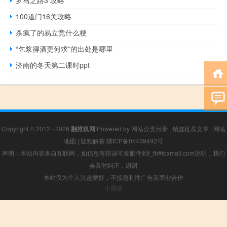
100道门16关攻略
杀疯了的易立竞什么梗
“乞浆得酒更何求”的出处是哪里
济南的冬天第二课时ppt
Copyright © 2012 - 2026
翻推机网
Powered by
网站分类目录
|
精选推荐文章
|
网站
地图
|
疑难解答
陕ICP备05439492号
声明：本站内容来自互联网，如信息有错误可发邮件到f_fb#foxmail.com说明，我们
会及时纠正，谢谢
本站仅为个人兴趣爱好，不接盈利性广告及商业合作
小男孩