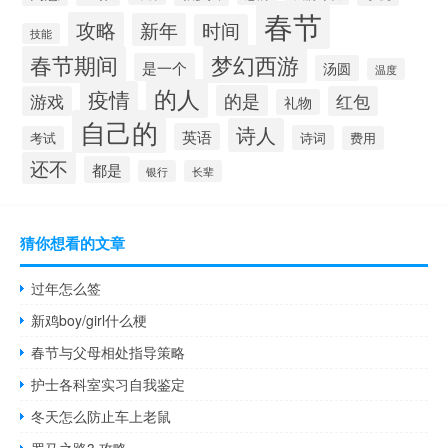
春节
攻略
新年
时间
技能
梦幻西游
春节期间
是一个
汤圆
温度
的人
疫情
的是
游戏
红包
礼物
自己的
诗人
英语
诗词
考试
费用
还不
都是
银行
长辈
猜你想看的文章
过年怎么签
新鸡boy/girl什么梗
春节与父母相处指导策略
护士各科室实习自我鉴定
冬天怎么防止车上老鼠
罗马之路3 攻略