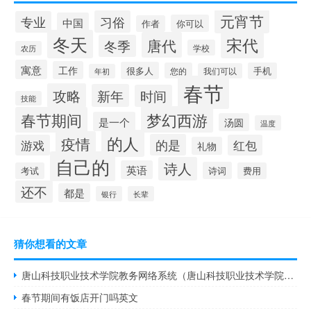
元宵节
习俗
专业
中国
你可以
作者
冬天
宋代
唐代
冬季
学校
农历
寓意
工作
很多人
您的
手机
我们可以
年初
春节
攻略
新年
时间
技能
梦幻西游
春节期间
是一个
汤圆
温度
的人
疫情
的是
游戏
红包
礼物
自己的
诗人
英语
诗词
考试
费用
还不
都是
银行
长辈
猜你想看的文章
唐山科技职业技术学院教务网络系统（唐山科技职业技术学院网络教学平台）
春节期间有饭店开门吗英文