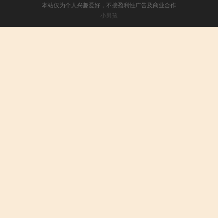
本站仅为个人兴趣爱好，不接盈利性广告及商业合作
小男孩