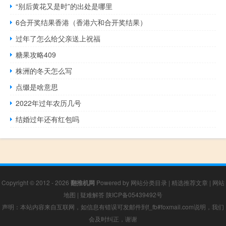
“别后黄花又是时”的出处是哪里
6合开奖结果香港（香港六和合开奖结果）
过年了怎么给父亲送上祝福
糖果攻略409
株洲的冬天怎么写
点缀是啥意思
2022年过年农历几号
结婚过年还有红包吗
Copyright © 2012 - 2026
翻推机网
Powered by
网站分类目录
|
精选推荐文章
|
网站
地图
|
疑难解答
陕ICP备05439492号
声明：本站内容来自互联网，如信息有错误可发邮件到f_fb#foxmail.com说明，我们
会及时纠正，谢谢