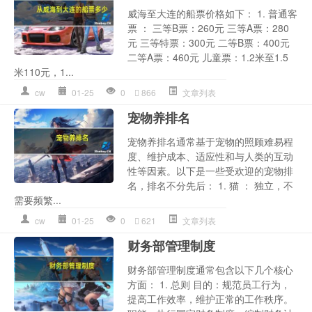
威海至大连的船票价格如下： 1. 普通客
票 ： 三等B票：260元 三等A票：280
元 三等特票：300元 二等B票：400元
二等A票：460元 儿童票：1.2米至1.5
米110元，1...
cw
01-25
0
866
文章列表
宠物养排名
宠物养排名通常基于宠物的照顾难易程
度、维护成本、适应性和与人类的互动
性等因素。以下是一些受欢迎的宠物排
名，排名不分先后： 1. 猫 ： 独立，不
需要频繁...
cw
01-25
0
621
文章列表
财务部管理制度
财务部管理制度通常包含以下几个核心
方面： 1. 总则 目的：规范员工行为，
提高工作效率，维护正常的工作秩序。