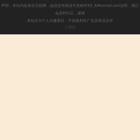
声明：本站内容来自互联网，如信息有错误可发邮件到f_fb#foxmail.com说明，我们
会及时纠正，谢谢
本站仅为个人兴趣爱好，不接盈利性广告及商业合作
小男孩