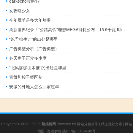
darkecho攻略17
女攻略少女
今年属羊是多大年龄啦
刷新世界纪录！“公路高铁”理想MEGA能耗公布：15.9千瓦·时/100公里全球最低
“以予拙生计”的出处是哪里
广告类型分析（广告类型）
冬天房子正常多少度
“北风惨惨山木摧”的出处是哪里
青蟹和梭子蟹区别
安徽的外地人怎么回家过年
Copyright © 2012 - 2026
翻推机网
Powered by
网站分类目录
|
精选推荐文章
|
网站
地图
|
疑难解答
陕ICP备05439492号