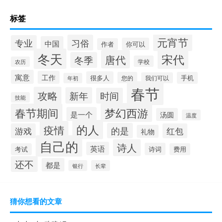
标签
元宵节
习俗
专业
中国
你可以
作者
冬天
宋代
唐代
冬季
学校
农历
寓意
工作
很多人
您的
手机
我们可以
年初
春节
攻略
新年
时间
技能
梦幻西游
春节期间
是一个
汤圆
温度
的人
疫情
的是
游戏
红包
礼物
自己的
诗人
英语
诗词
考试
费用
还不
都是
银行
长辈
猜你想看的文章