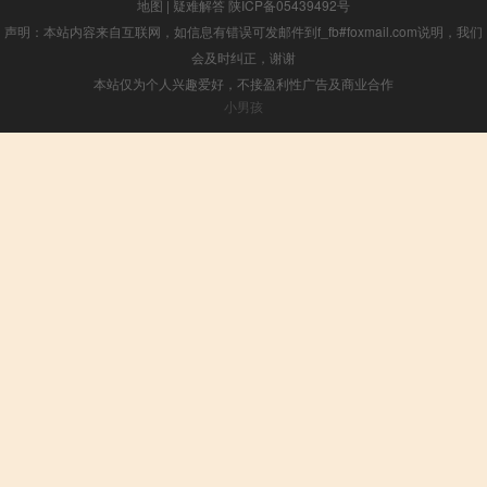
地图
|
疑难解答
陕ICP备05439492号
声明：本站内容来自互联网，如信息有错误可发邮件到f_fb#foxmail.com说明，我们
会及时纠正，谢谢
本站仅为个人兴趣爱好，不接盈利性广告及商业合作
小男孩