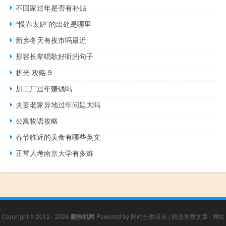
不回家过年是否有补贴
“恨春太妒”的出处是哪里
新乡冬天有夜市吗最近
形容长辈唱歌好听的句子
折光 攻略 9
加工厂过年赚钱吗
夫妻老家异地过年问题大吗
公寓物语攻略
春节临近的美食有哪些英文
正常人考南京大学有多难
Copyright © 2012 - 2026
翻推机网
Powered by
网站分类目录
|
精选推荐文章
|
网站