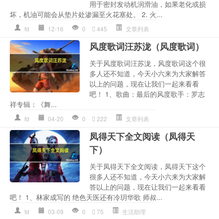
用于密封发动机润滑油，如果老化或损
坏，机油可能会从垫片处渗漏至火花塞处。 2. 火...
fd
12-16
0
445
文章列表
风度歌词汪苏泷（风度歌词）
关于风度歌词汪苏泷，风度歌词这个很
多人还不知道，今天小六来为大家解答
以上的问题，现在让我们一起来看看
吧！ 1、歌曲：最后的风度歌手：罗志
祥专辑：《舞...
fd
04-20
0
222
文章列表
凤得天下全文阅读（凤得天
下）
关于凤得天下全文阅读，凤得天下这个
很多人还不知道，今天小六来为大家解
答以上的问题，现在让我们一起来看看
吧！ 1、林家成写的 绝色天医还有冷玥华歌 师叔...
fd
03-09
0
75
生活助理