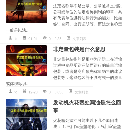
法定名称章不是公章。公章通常是指以
公司或单位的法定名称刻制的印章，具
有代表单位进行法律行为的能力，比如
签订合同、出具证明等。而法定名称章
一般是以法...
fd
01-01
0
85
文章列表
非定量包装是什么意思
非定量包装指的是那些为了防止在运输
过程中食品受到污染而进行的简单运输
包装，或者是商店预先称量销售的建议
包装等，这些包装并不具有统一的质量
或体积标识...
fd
12-23
0
630
文章列表
发动机火花塞处漏油是怎么回
事
火花塞处漏油可能由以下几个原因造
成： 1. 气门室盖垫老化 ：气门室盖垫