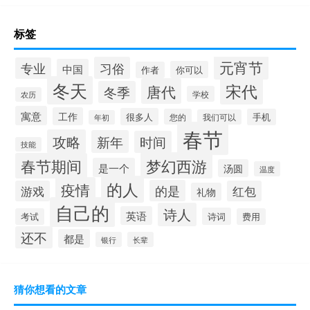
标签
元宵节
习俗
专业
中国
你可以
作者
冬天
宋代
唐代
冬季
学校
农历
寓意
工作
很多人
您的
手机
我们可以
年初
春节
攻略
新年
时间
技能
梦幻西游
春节期间
是一个
汤圆
温度
的人
疫情
的是
游戏
红包
礼物
自己的
诗人
英语
诗词
考试
费用
还不
都是
银行
长辈
猜你想看的文章